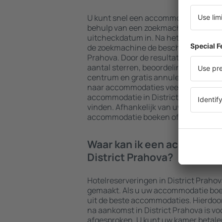
U kunt snel een accommodatie in Dis
behulp van een zoekmachine. Voer u
uitcheckdatum in. Na het kiezen van h
de zoekmachine de beschikbare acco
Prahova. Door de resultaten te filteren
aantal sterren, beoordelingen van gas
centrum en gratis annuleringsmogeli
naar accommodaties veel gemakkelijk
accommodatie in District Prahova al 
vinden. Afhankelijk van uw wensen ku
accommodatie boeken of een vlucht 
Waar kan ik een accommod
District Prahova?
Hotelreserveringen in District Prah
gemaakt. Als u uw accommodatie boekt 
uit de beste accommodaties. Hierdoo
na aankomst in District Prahova is voo
afgesproken. U kunt uw kamer betale