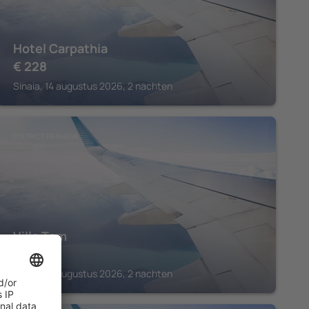
Hotel Carpathia
€
228
Sinaia, 14 augustus 2026, 2 nachten
DISTRICT PRAHOVA
Villa Tom
€
187
Sinaia, 14 augustus 2026, 2 nachten