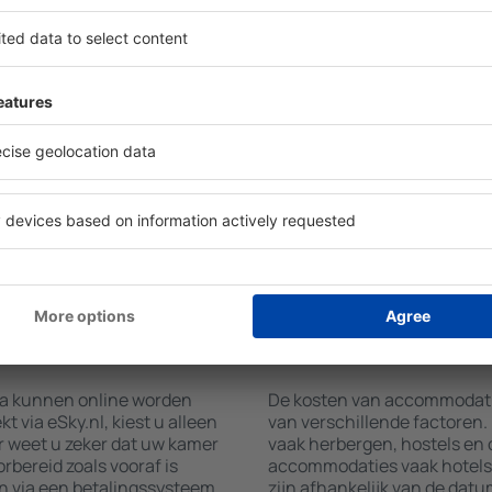
trict Prahova vinden met
Hotelvoorzieningen in Distri
w bestemming en in- en
accommodatie geboekt is en
et aantal reizigers, toont
gebruikmaken van kamers me
mmodaties in District
airconditioning, koffie- en 
 op type faciliteit, het
en internettoegang. Gasten 
ten, afstand tot het
parkeren, een maaltijd in he
jkheid, wordt het zoeken
een hotel met zwembad. Daar
er. Hierdoor kunt u uw
District Prahova boeken in 
in slechts enkele minuten
Shuttle dienst aanbieden.
nt u alleen een
+ hotel combineren.
atie boeken in
Hoeveel kost een ac
Prahova?
ova kunnen online worden
De kosten van accommodaties
via eSky.nl, kiest u alleen
van verschillende factoren
r weet u zeker dat uw kamer
vaak herbergen, hostels en 
rbereid zoals vooraf is
accommodaties vaak hotels 
n via een betalingssysteem
zijn afhankelijk van de datu