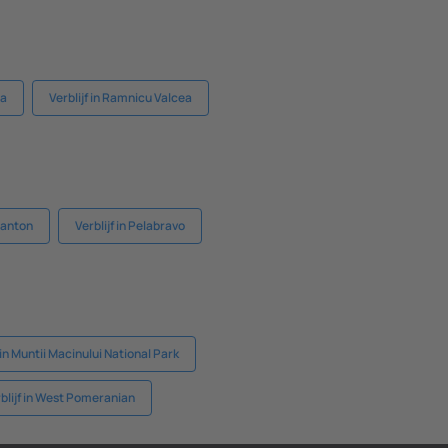
ca
Verblijf in Ramnicu Valcea
 Canton
Verblijf in Pelabravo
f in Muntii Macinului National Park
blijf in West Pomeranian