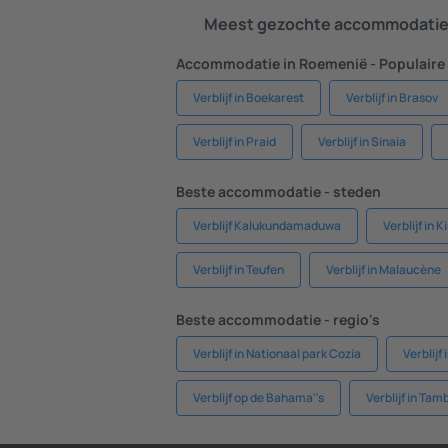
Meest gezochte accommodatie 
Accommodatie in Roemenië - Populaire
Verblijf in Boekarest
Verblijf in Brasov
Verblijf in Praid
Verblijf in Sinaia
Beste accommodatie - steden
Verblijf Kalukundamaduwa
Verblijf in 
Verblijf in Teufen
Verblijf in Malaucène
Beste accommodatie - regio's
Verblijf in Nationaal park Cozia
Verblijf
Verblijf op de Bahama''s
Verblijf in Ta