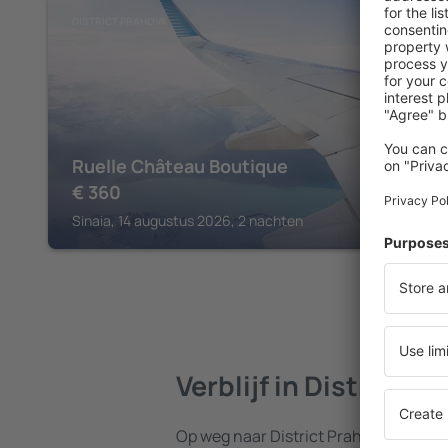
DISTRICT PRAHOVA
Ruelle Château Boutique
€
360
Sinaia, 14 augustus 2026, 2 nachten
Verblijf in District P
Op weg naar District Prahova? Vind 