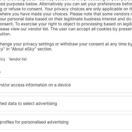
DISTRICT PRAHOVA
Expecto Apartments
€
195
Sinaia, 28 augustus 2026, 2 nachten
Bekijk meer aanbiedingen in District Prahova
rahova
District Prahov
accommodatie
een accommodatie geschikt