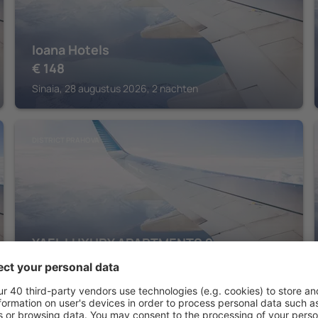
Ioana Hotels
€
148
Sinaia, 28 augustus 2026, 2 nachten
DISTRICT PRAHOVA
YAEL LUXURY APARTMENTS 2
€
209
Buşteni, 14 augustus 2026, 2 nachten