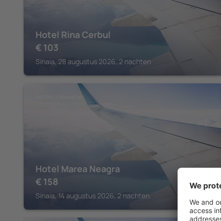
Hotel Rina Cerbul
€
103
Sinaia, 28 augustus 2026, 2 nachten
DISTRICT PRAHOVA
Hotel Marea Neagra
€
158
Sinaia, 14 augustus 2026, 2 nachten