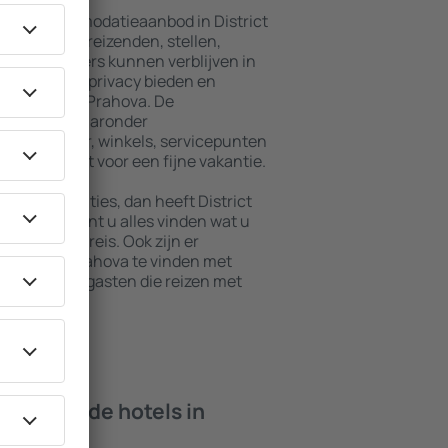
breid accommodatieaanbod in District
 voor alleenreizenden, stellen,
en. Bezoekers kunnen verblijven in
die maximale privacy bieden en
van District Prahova. De
 omgeving, waaronder
baar vervoer, winkels, servicepunten
staan garant voor een fijne vakantie.
e accommodaties, dan heeft District
 deze stad kunt u alles vinden wat u
tie of zakenreis. Ook zijn er
 District Prahova te vinden met
pten en voor gasten die reizen met
isdieren.
 bieden de hotels in