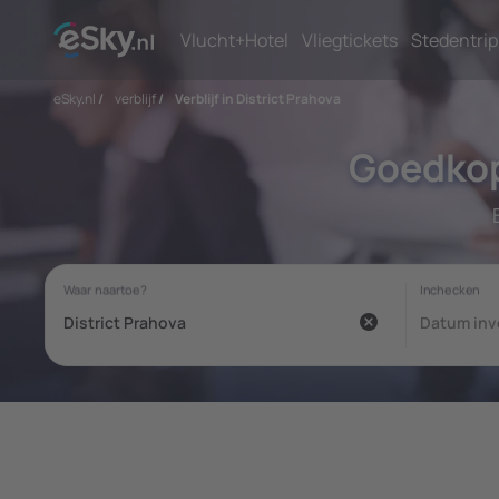
Vlucht+Hotel
Vliegtickets
Stedentrip
eSky.nl
/
verblijf
/
Verblijf in District Prahova
Goedkop