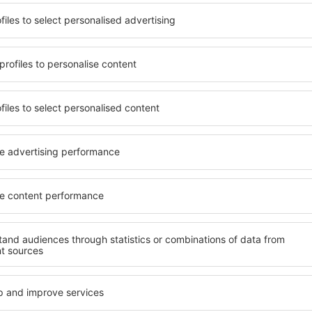
kunt gebruik maken van ruim,
U kunt kiezen uit een uitge
 tal van voorzieningen
Prahova, inclusief woningen
erdere dagen te verblijven
gezinnen, senioren en groep
 in District Prahova zijn
suites, hotels en pensions 
de luchthaven en in minder
gelegen zijn in het centrum 
kunt u afhankelijk van uw
voorzieningen in de nabije
 accommodatie in District
autoverhuurbedrijven, open
en recreatiemogelijkheden, 
rict Prahova te boeken,
Als u op zoek bent naar lux
uw bestemming, met een
Prahova u veel te bieden. In
r dat u nog op zoek hoeft te
nodig heeft tijdens uw vakan
f andere accommodatie.
geweldige accommodaties in
rict Prahova bezoekt en
faciliteiten voor gehandica
 ontspannen sfeer tijdens
baby’s, jonge kinderen of hu
ie in District
Welke voorzieningen
District Prahova?