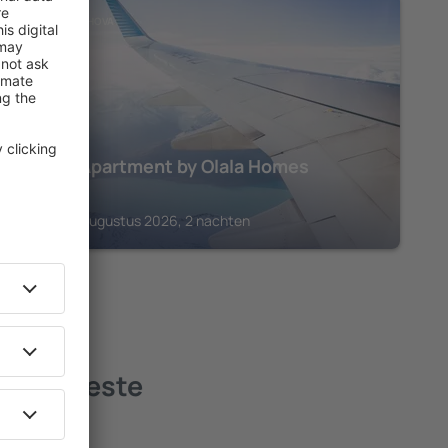
DISTRICT PRAHOVA
Forest Apartment by Olala Homes
€
250
Sinaia, 14 augustus 2026, 2 nachten
a - de beste