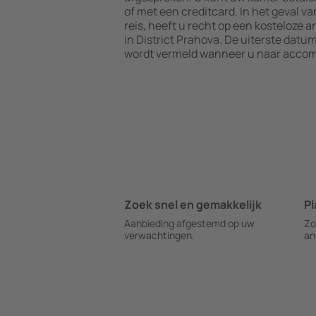
of met een creditcard. In het geval v
reis, heeft u recht op een kosteloze 
in District Prahova. De uiterste datu
wordt vermeld wanneer u naar accom
Zoek snel en gemakkelijk
Pl
Aanbieding afgestemd op uw
Zo
verwachtingen.
an