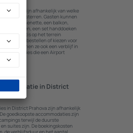
ct Prahova zijn afhankelijk van welke
 het aantal sterren. Gasten kunnen
t een kitchenette, een balkon,
theefaciliteiten, een set handdoeken
kunnen gratis op het terrein
t restaurant bestellen of kiezen voor
naast kunnen ze ook een verblijf in
accommodaties die een Airport
commodatie in District
 in District Prahova zijn afhankelijk
. De goedkoopste accommodaties zijn
campings terwijl de duurste
en suites zijn. De boekingskosten
m, de verblijfsduur en het aantal