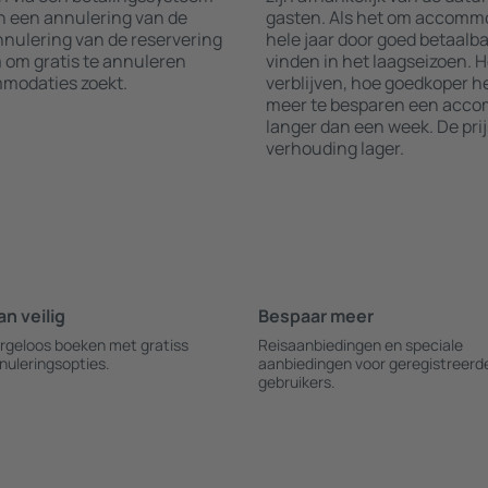
an een annulering van de
gasten. Als het om accommod
annulering van de reservering
hele jaar door goed betaalba
m om gratis te annuleren
vinden in het laagseizoen. 
modaties zoekt.
verblijven, hoe goedkoper he
meer te besparen een accom
langer dan een week. De pri
verhouding lager.
an veilig
Bespaar meer
rgeloos boeken met gratiss
Reisaanbiedingen en speciale
nuleringsopties.
aanbiedingen voor geregistreerd
gebruikers.