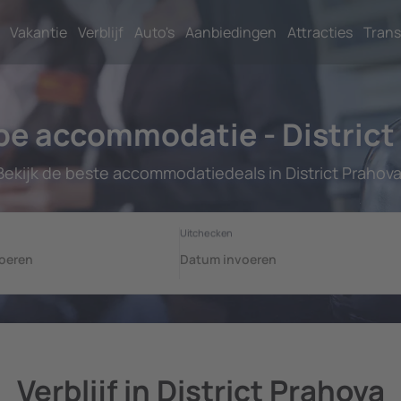
Vakantie
Verblijf
Auto's
Aanbiedingen
Attracties
Trans
e accommodatie - District
Bekijk de beste accommodatiedeals in District Prahova
Verblijf in District Prahova