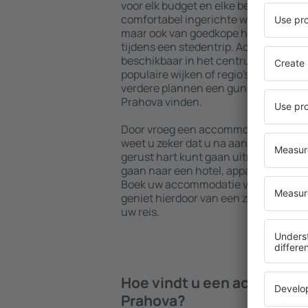
voor elk budget en elke behoefte. U 
comfortabel ingerichte woningen met
maar ook van goedkope hostels om me
tijdens een stedentrip. Accommodaties
beschikbaar in het centrum, vlakbij 
populaire wijken of regio's. Hierdoor 
verdere plannen een gunstig gelegen
Prahova vinden.
Door vroeg een accommodatie in Dist
weet u zeker dat u na aankomst op 
gerust hart kunt gaan uitrusten zonde
gaan naar een hotel, appartement o
Boek uw accommodatie voordat u Dist
geniet hierdoor van een zorgeloze en
uw reis.
Hoe vindt u een accommodat
Prahova?