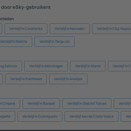
door eSky-gebruikers
 steden
Verblijf in Constanța
Verblijf in Navodari
Verblijf in Cluj-Napo
Verblijf in Slatina
Verblijf in Targu Jiu
King Salmon
Verblijf in Mömlingen
Verblijf in Mierki
Verblijf in
Verblijf in Pathhead
Verblijf in Analipsi
 in Crișana
Verblijf in Banaat
Verblijf in District Tulcea
Verblij
mbopata
Verblijf in Guanajuato
Verblijf aan de Costa Vasca
Ver