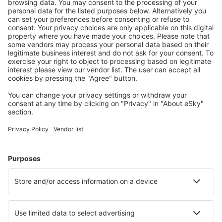
Bespaar meer
Reisaanbiedingen en speciale aanbiedingen voor
geregistreerde gebruikers.
Accommodaties die u bevallen
Kies uit meer dan 1,3 miljoen accommodaties: hotels,
jeugdherbergen, appartementen en meer.
Meest gezochte accommodatie door eSky-
gebruikers
Accommodatie in Polen - Populaire steden
Verblijf in Kolobrzeg
Verblijf in Wroclaw
Verblijf in Warschau
Verblijf in Krakau
Verblijf in Gdansk
Verblijf in Międzywodzie
Verblijf in Wloszakowice