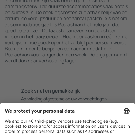
accommodaties zijn vaak herbergen, hostels en
campings terwijl de duurste accommodaties vaak hotels
en suites zijn. De boekingskosten zijn afhankelijk van de
datum, de verblijfsduur en het aantal gasten. Als het om
accommodaties gaat, is Podlachian het hele jaar door
goed betaalbaar. De laagste tarieven kunt u echter
vinden in het laagseizoen. Hoe meer gasten in één kamer
verblijven, hoe goedkoper het verblijf per persoon wordt.
Boek om meer te besparen een accommodatie in
Podlachian voor langer dan een week. De prijs per nacht
wordt dan naar verhouding lager.
Zoek snel en gemakkelijk
Aanbieding afgestemd op uw verwachtingen.
Plan veilig
Zorgeloos boeken met gratiss annuleringsopties.