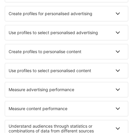
Verblijf in Szczytno
Verblijf in Klodzko
Verblijf in Zawoja
Beste accommodatie - steden
Verblijf in Tonndorf
Verblijf in Canejan
Verblijf in Glass House Mountains
Verblijf in Lettgenbrunn
Verblijf in Villánykövesd
Verblijf in Burhaniye
Verblijf in Guildford
Verblijf in Kaunerberg
Verblijf in Modřice
Verblijf in La Durantaye
Beste accommodatie - regio's
Verblijf in Nationaal Park Bieszczady
Verblijf in Masuria
Verblijf in Nationaal Park Bory Tucholskie
Verblijf in Opolskie