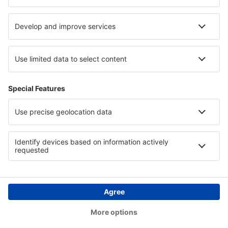
Verblijf in Nationaal Park Wigry
Verblijf in Saalfelden Leogang
Verblijf in provincie Osorno
Verblijf in Val Thorens
Verblijf aan de Rimini Coast
Verblijf in Tsjechië
Copyright © eSky.nl. Alle rechten voorbehouden.