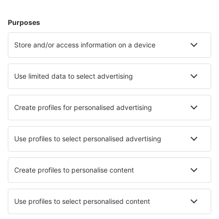
Verblijf in Marbella
Verblijf in Malaga
Verblijf in Madrid
Verblijf in Mijas
Verblijf in Barcelona
Verblijf in Esquinzo
Verblijf in Arico
Verblijf in Gijon
Verblijf in Cuenca
Verblijf in Benitachell
Beste accommodatie - steden
Verblijf in Melbourne
Verblijf in Santa María Xadani
Verblijf in Aviston
Verblijf in Proceno
Verblijf in Llao Llao
Verblijf in Ludiano
Verblijf in Missillac
Verblijf in Pierrefeu-du-Var
Verblijf in Montcaret
Verblijf in Langueux