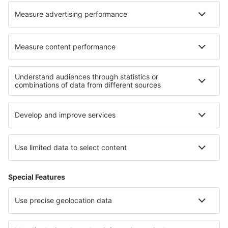
Beste accommodatie - regio's
Verblijf aan de Costa del Sol
Verblijf in Galicia
Verblijf op La Palma
Verblijf in Pyrenees Mountains
Verblijf op Fuerteventura
Verblijf in Oltenië
Verblijf on North Sea Coast
Verblijf in Bryce Canyon National Park
Verblijf op Antigua
Verblijf in Chiang Rai