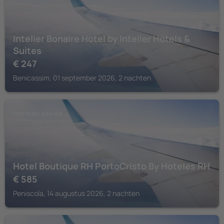
Intelier Bonaire Hotel by Intelier Hotels &
Suites
€
247
Benicassim, 01 september 2026, 2 nachten
COSTA DEL AZAHAR
Hotel Boutique RH PortoCristo By Hoteles RH
€
585
Peniscola, 14 augustus 2026, 2 nachten