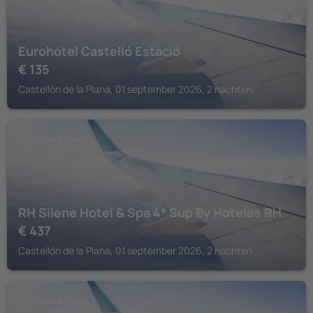
Eurohotel Castelló Estació
€
135
Castellón de la Plana, 01 september 2026, 2 nachten
COSTA DEL AZAHAR
RH Silene Hotel & Spa 4* Sup By Hoteles RH
€
437
Castellón de la Plana, 01 september 2026, 2 nachten
COSTA DEL AZAHAR