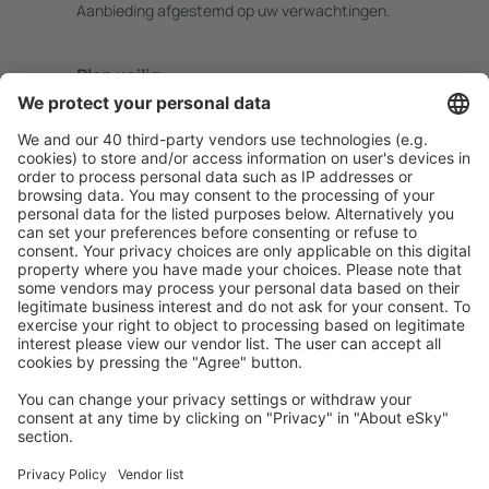
Aanbieding afgestemd op uw verwachtingen.
Plan veilig
Zorgeloos boeken met gratiss annuleringsopties.
Bespaar meer
Reisaanbiedingen en speciale aanbiedingen voor
geregistreerde gebruikers.
Accommodaties die u bevallen
Kies uit meer dan 1,3 miljoen accommodaties: hotels,
jeugdherbergen, appartementen en meer.
Meest gezochte accommodatie door eSky-
gebruikers
Accommodatie in Spanje - Populaire steden