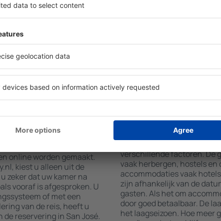
mming en in- en
Hotelvoorzieningen in San J
et aantal reizigers, toont
accommodatie geboekt is en
mmodaties in San José.
gebruikmaken van kamers me
aciliteit, het aantal sterren,
airconditioning, koffie- en 
t het centrum en gratis
en internettoegang. Gasten 
 zoeken naar accommodaties
parkeren, een maaltijd in he
uw accommodatie in San José
een hotel met zwembad. Daar
 Afhankelijk van uw wensen
San José boeken in accommod
en of een vlucht + hotel
aanbieden.
atie boeken in San
Hoeveel kost een a
De kosten van accommodaties
verschillende factoren. De
en online worden gemaakt.
vaak herbergen, hostels en 
l, kiest u alleen uit de
accommodaties vaak hotels 
u zeker dat uw kamer na
zijn afhankelijk van de datu
als vooraf is afgesproken. U
gasten. Als het om accommod
ingssysteem of met een
door goed betaalbaar. De laa
ering van de reis, heeft u
het laagseizoen. Hoe meer g
 de reservering in San José.