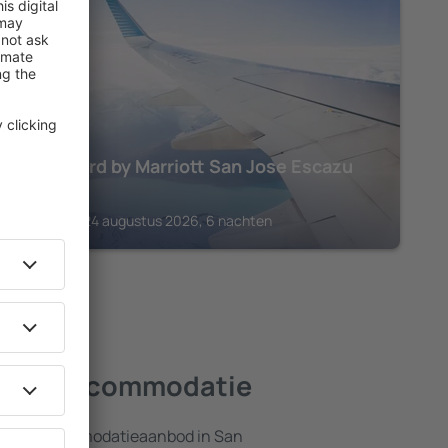
SAN JOSÉ
Courtyard by Marriott San Jose Escazu
€
719
San José, 24 augustus 2026, 6 nachten
beste accommodatie
ebreid accommodatieaanbod in San