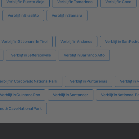
Verblijf in Puerto Viejo
Verblijf in Tamarindo
Verblijf in Coco
Verblijf in Brasilito
Verblijf in Sámara
Verblijf in St Johann In Tirol
Verblijf in Andenes
Verblijf in San Pedr
Verblijf in Jeffersonville
Verblijf in Barranco Alto
erblijf in Corcovado National Park
Verblijf in Puntarenas
Verblijf in
Verblijf in Quintana Roo
Verblijf in Santander
Verblijf in Nationaal
mmoth Cave National Park