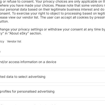
SAN JOSÉ
Barceló San José
€
190
San José, 14 augustus 2026, 2 nachten
Bekijk meer aanbiedingen in San José
San José - de 
mmodatie geschikt voor elk
U kunt kiezen uit een uitg