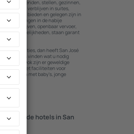
r alleenreizenden, stellen, gezinnen,
ers kunnen verblijven in suites,
male privacy bieden en gelegen zijn in
e voorzieningen in de nabije
rhuurbedrijven, openbaar vervoer,
recreatiemogelijkheden, staan garant
e accommodaties, dan heeft San José
d kunt u alles vinden wat u nodig
 zakenreis. Ook zijn er geweldige
e vinden met faciliteiten voor
n die reizen met baby’s, jonge
 bieden de hotels in San