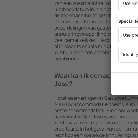
van een zoekmachine. Voer uw beste
uitcheckdatum in. Na het kiezen van h
de zoekmachine de beschikbare acco
Door de resultaten te filteren op type f
beoordelingen van gasten, afstand to
annuleringsmogelijkheid, wordt het
veel gemakkelijker. Hierdoor kunt u 
al in slechts enkele minuten vinden.
kunt u alleen een accommodatie boek
combineren.
Waar kan ik een accommod
José?
Hotelreserveringen in San José kunn
Als u uw accommodatie boekt via eSky.n
beste accommodaties. Hierdoor weet 
aankomst in San José is voorbereid zo
kunt uw kamer betalen via een betal
creditcard. In het geval van een annul
recht op een kosteloze annulering van