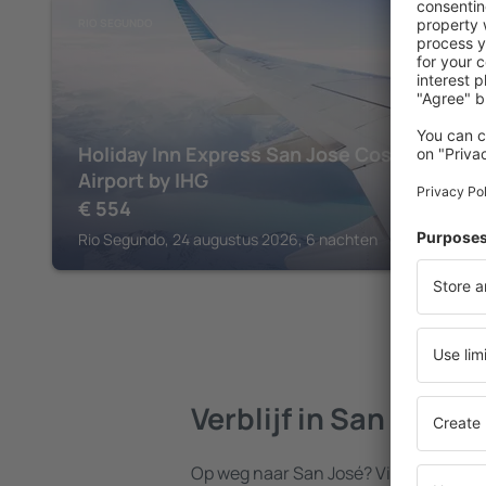
RIO SEGUNDO
Holiday Inn Express San Jose Costa Rica
Airport by IHG
€
554
Rio Segundo, 24 augustus 2026, 6 nachten
Verblijf in San José
Op weg naar San José? Vind een acco