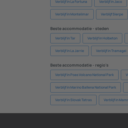
Verblijf in La Fortuna
Verblijf in Jaco
Verblijf in Montelimar
Verblijf Sierpe
Beste accommodatie - steden
Verblijf in Tar
Verblijf in Holbeton
Verblijf in La Jarrie
Verblijf in Tramagal
Beste accommodatie - regio's
Verblijf in Poas Volcano National Park
V
Verblijf in Marino Ballena National Park
Verblijf in Slovak Tatras
Verblijf in Ma