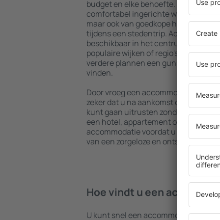
budget en elke behoefte. U kunt gebr
comfortabel ingerichte woningen met
maar ook van goedkope hostels om me
tijdens een stedentrip. Accommodatie
beschikbaar in het centrum, vlakbij 
populaire wijken of regio's. Hierdoor 
verdere plannen een gunstig gelege
vinden.
Door vroeg een accommodatie in San 
zeker dat u na aankomst op uw beste
kunt gaan uitrusten zonder dat u nog
een hotel, appartement of andere a
accommodatie voordat u San José bez
van een zorgeloze en ontspannen sfee
Hoe vindt u een accommoda
U kunt snel een accommodatie in San