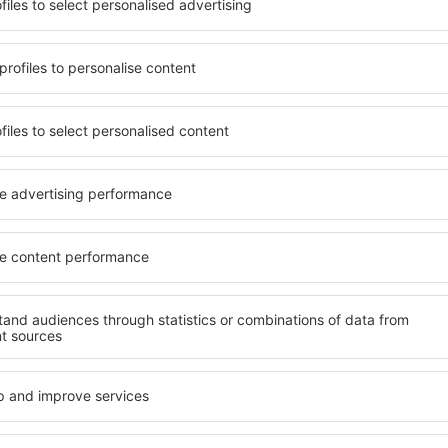
uik maken van ruim,
José, inclusief woningen voo
 tal van voorzieningen
senioren en groepen. Bezoek
erdere dagen te verblijven
hotels en pensions die maxi
s in San José zijn
het centrum van San José. D
de luchthaven en in minder
omgeving, waaronder autove
kunt u afhankelijk van uw
winkels, servicepunten en 
n accommodatie in San José
voor een fijne vakantie.
Als u op zoek bent naar lux
José te boeken, weet u
u veel te bieden. In deze sta
mming, met een gerust hart
heeft tijdens uw vakantie of
 op zoek hoeft te gaan naar
accommodaties in San José t
ccommodatie. Boek uw
gehandicapten en voor gaste
oekt en geniet hierdoor
kinderen of huisdieren.
r tijdens uw reis.
tie in San José?
Welke voorzieningen
José?
 José vinden met behulp