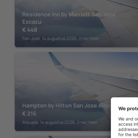
Residence Inn by Marriott San Jose
Escazu
€
448
San José, 14 augustus 2026, 2 nachten
ALAJUELA
Hampton by Hilton San Jose Airport
€
216
Alajuela, 14 augustus 2026, 2 nachten