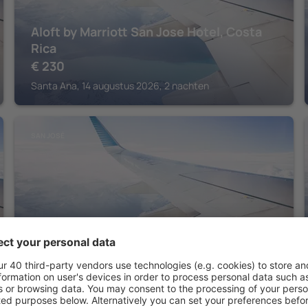
Aloft by Marriott San Jose Hotel, Costa
Rica
€
230
Santa Ana, 14 augustus 2026, 2 nachten
SAN JOSÉ
Sheraton San Jose Hotel, Costa Rica
€
164
San José, 14 augustus 2026, 2 nachten