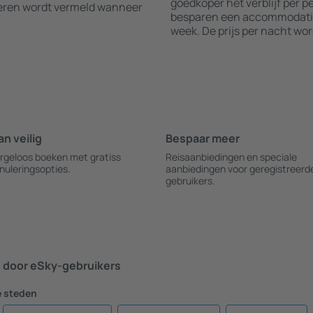
goedkoper het verblijf per 
leren wordt vermeld wanneer
besparen een accommodatie 
week. De prijs per nacht wo
an veilig
Bespaar meer
rgeloos boeken met gratiss
Reisaanbiedingen en speciale
nuleringsopties.
aanbiedingen voor geregistreerd
gebruikers.
door eSky-gebruikers
e steden