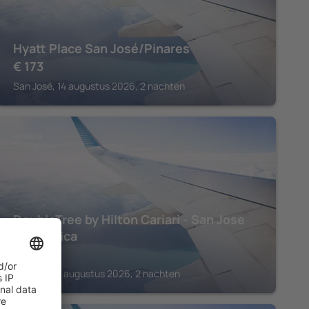
Hyatt Place San José/Pinares
€
173
San José, 14 augustus 2026, 2 nachten
HEREDIA
DoubleTree by Hilton Cariari - San Jose
Costa Rica
€
262
Heredia, 14 augustus 2026, 2 nachten