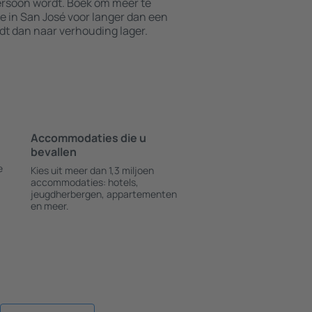
persoon wordt. Boek om meer te
in San José voor langer dan een
rdt dan naar verhouding lager.
Accommodaties die u
bevallen
e
Kies uit meer dan 1,3 miljoen
accommodaties: hotels,
jeugdherbergen, appartementen
en meer.