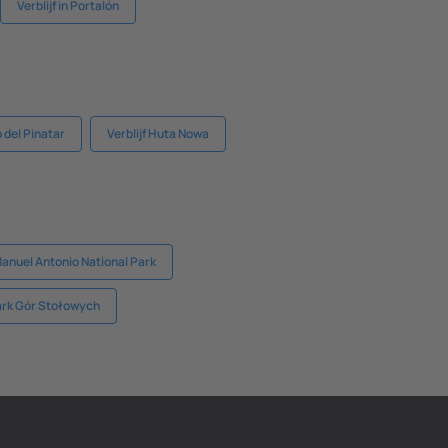
Verblijf in Portalón
o del Pinatar
Verblijf Huta Nowa
 Manuel Antonio National Park
 Park Gór Stołowych