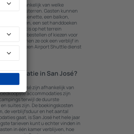
osé zijn afhankelijk van welke
 het aantal sterren. Gasten kunnen
t een kitchenette, een balkon,
theefaciliteiten, een set handdoeken
kunnen gratis op het terrein
t restaurant bestellen of kiezen voor
naast kunnen ze ook een verblijf in
aties die een Airport Shuttle dienst
ccommodatie in San José?
 in San José zijn afhankelijk van
 goedkoopste accommodaties zijn
campings terwijl de duurste
en suites zijn. De boekingskosten
m, de verblijfsduur en het aantal
aties gaat, is San José het hele jaar
gste tarieven kunt u echter vinden in
asten in één kamer verblijven, hoe