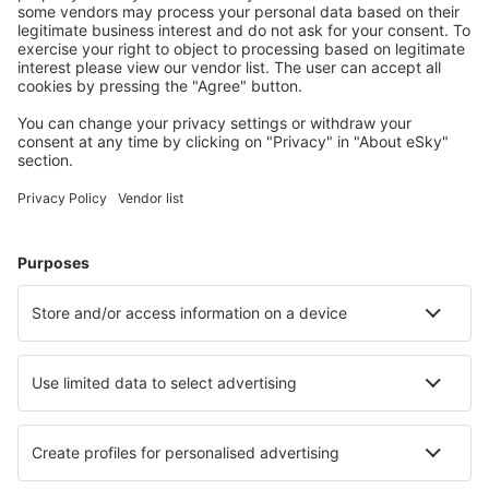
Meest gezochte accommodatie door eSky-
gebruikers
Accommodatie in Costa Rica - Populaire steden
Verblijf in La Fortuna
Verblijf in Jaco
Verblijf in Tamarindo
Verblijf in San José
Verblijf in Puerto Viejo
Verblijf in Tambor Beach
Verblijf Damas
Verblijf in Pinilla
Verblijf in Puerto Jiménez
Verblijf La Garita
Beste accommodatie - steden
Verblijf in Chapareillan
Verblijf in Koutouloufarion