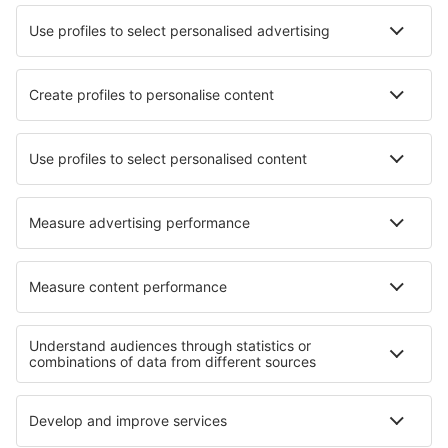
Verblijf in Shaftesbury
Verblijf in Strängnäs
Verblijf in Costa Meloneras
Verblijf in Condrieu
Verblijf in Adapazari
Verblijf in Chontabamba
Verblijf in Tembleque
Verblijf in Danyang
Beste accommodatie - regio's
Verblijf in Drake Bay
Verblijf in Costa Rica
Verblijf in Arenal Volcano National Park
Verblijf in Gulf of Papagayo
Verblijf in Marino Ballena National Park
Verblijf op de Ionische Eilanden
Verblijf op Terceira