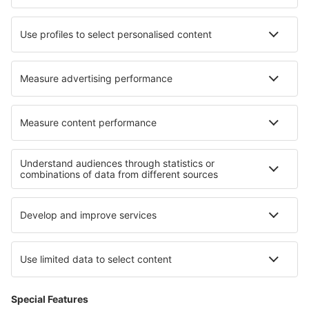
Hotels in Skukuza
Hotels in Church Point
Hotels in Parentis-en-Born
Hotels in Reebok
Hotels in Toliara
Beste hotels - regio's
Hotels in Cinque Terre
Hotels in Italy - sun and beach
Hotels in Val Gardena
Hotels in Apulië
Hotels in Ischia
Hotels in Polen
Hotels in Guanajuato
Hotels in Saguaro National Park
Hotels op Fernando de Noronha
Hotels in Stredné Považie