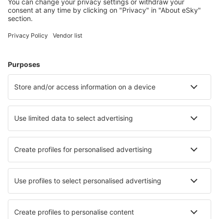
Meest gezochte hotels door eSky-gebruikers
Hotels in Italië - Populaire steden
Hotels in Rome
Hotels in Milaan
Hotels in Palermo
Hotels in Florence
Hotels in Napels
Hotels in Trapani
Hotels in Castiglione della Pescaia
Hotels in Cagliari
Hotels in Lecco
Hotels in Meran
Beste hotels - steden
Hotels in Enping\Taishan
Hotels in Danilovgrad
Hotels in Great Clifton
Hotels in Turgut
Hotels in Cuba