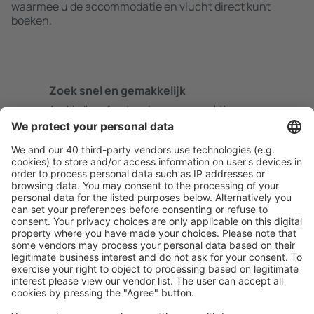
waarmee u de accommodatie en vlucht direct kunt
boeken.
Zoek snel en gemakkelijk
Aanbieding afgestemd op uw verwachtingen.
Plan veilig
Zorgeloos boeken met gratiss annuleringsopties.
Bespaar meer
Reisaanbiedingen en speciale aanbiedingen voor
geregistreerde gebruikers.
Accommodaties die u bevallen
Kies uit meer dan 1,3 miljoen accommodaties: hotels,
jeugdherbergen, appartementen en meer.