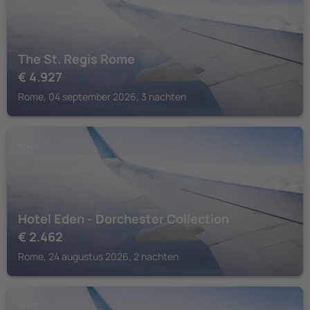
The St. Regis Rome
€
4.927
Rome, 04 september 2026, 3 nachten
ROME
Hotel Eden - Dorchester Collection
€
2.462
Rome, 24 augustus 2026, 2 nachten
ROME