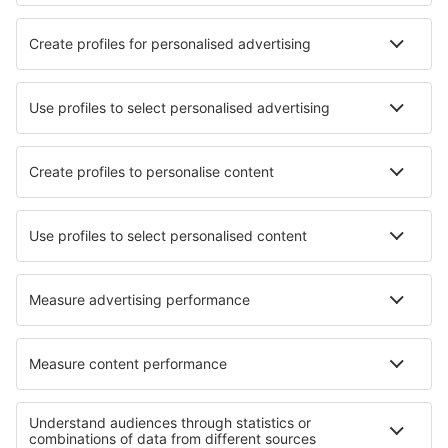
Beste accommodatie - steden
Verblijf in Schonungen
Verblijf in Darlington
Verblijf in Leesburg
Verblijf in Gračišče
Verblijf in Kuyukovskiy
Verblijf in Saint-Jean-de-Valériscle
Verblijf in Phang Nga
Verblijf in Rathenow
Verblijf in Gortaclare
Verblijf in Gouvy
Beste accommodatie - regio's
Verblijf in Umbria
Verblijf in Valle d''Aosta
Verblijf in Campania
Verblijf op Sicilië
Verblijf aan de Venetiaanse Rivièra