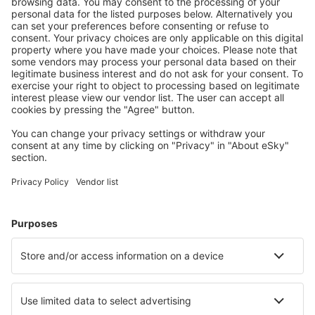
Accommodaties die u bevallen
Kies uit meer dan 1,3 miljoen accommodaties: hotels,
jeugdherbergen, appartementen en meer.
Meest gezochte accommodatie door eSky-
gebruikers
Accommodatie in Italië - Populaire steden
Verblijf in Milaan
Verblijf in Florence
Verblijf in Palermo
Verblijf in Napels
Verblijf in Venetië
Verblijf in Trinita' D'Agutu
Verblijf in San Vito lo Capo
Verblijf in Cortina d'Ampezzo
Verblijf in Cisternino
Verblijf in Bardolino