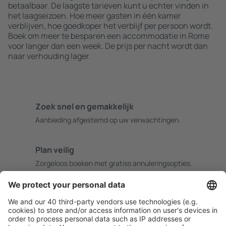
betaalbaar. De laagste tarieven kunt u echter vinden in
het laagseizoen. Hoe meer gasten in één kamer
verblijven, hoe goedkoper het verblijf per persoon wordt.
Boek om meer te besparen een accommodatie in Rome
voor langer dan een week. De prijs per nacht wordt dan
naar verhouding lager.
Zoek snel en gemakkelijk
Aanbieding afgestemd op uw verwachtingen.
Plan veilig
Zorgeloos boeken met gratiss annuleringsopties.
Bespaar meer
Reisaanbiedingen en speciale aanbiedingen voor
geregistreerde gebruikers.