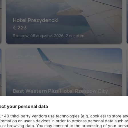
Hotel Prezydencki
€
223
Rzeszow, 08 augustus 2026, 2 nachten
SUBCARPATHIAN
Best Western Plus Hotel Rzeszow City
Center
€
254
Rzeszow, 17 augustus 2026, 2 nachten