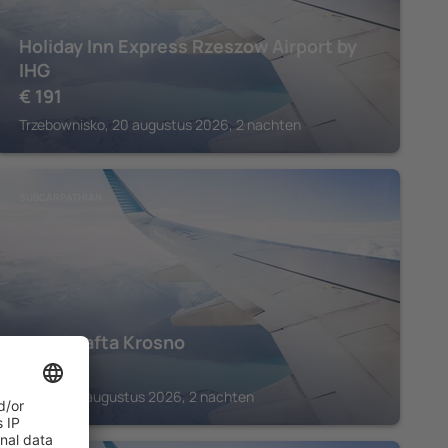
Holiday Inn Express Rzeszow Airport by
IHG
€
191
Trzebownisko, 20 augustus 2026, 2 nachten
SUBCARPATHIAN
Hotel Nafta Krosno
€
169
Krosno, 17 augustus 2026, 2 nachten