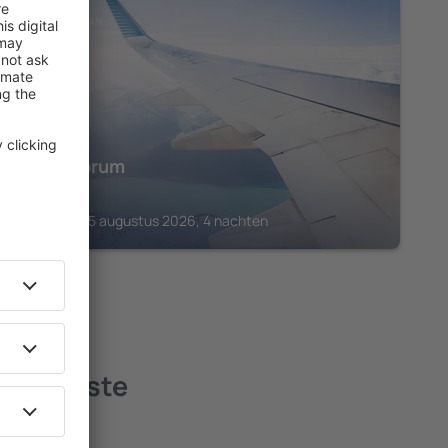
SUBCARPATHIAN
Hotel Forum
€
277
Rzeszow, 25 augustus 2026, 4 nachten
- de beste