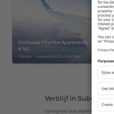
SUBCARPATHIAN
Emihouse CityVibe Apartments
€
161
Rzeszow, 14 augustus 2026, 2 nachten
Verblijf in Subcarpa
Op weg naar Subcarpathian? Vind e