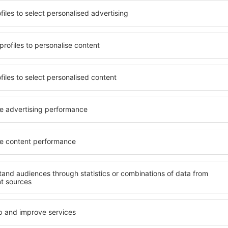
kunt gebruik maken van ruim,
U kunt kiezen uit een uitg
 tal van voorzieningen
Subcarpathian, inclusief wo
erdere dagen te verblijven
gezinnen, senioren en groep
s in Subcarpathian zijn
suites, hotels en pensions 
de luchthaven en in minder
gelegen zijn in het centrum
kunt u afhankelijk van uw
voorzieningen in de nabije
n accommodatie in
autoverhuurbedrijven, open
en recreatiemogelijkheden, 
carpathian te boeken, weet
Als u op zoek bent naar lux
temming, met een gerust
Subcarpathian u veel te bied
 nog op zoek hoeft te gaan
wat u nodig heeft tijdens uw
ere accommodatie. Boek uw
geweldige accommodaties i
an bezoekt en geniet
faciliteiten voor gehandica
nen sfeer tijdens uw reis.
baby’s, jonge kinderen of hu
atie in
Welke voorzieningen
Subcarpathian?