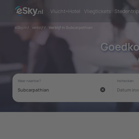
Vlucht+Hotel
Vliegtickets
Stedentrip
eSky.nl
/
verblijf
/
Verblijf in Subcarpathian
Goedko