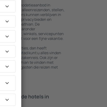
ebreid accommodatieaanbod in
ningen voor alleenreizenden, stellen,
en. Bezoekers kunnen verblijven in
die maximale privacy bieden en
 van Subcarpathian. De
 omgeving, waaronder
baar vervoer, winkels, servicepunten
staan garant voor een fijne vakantie.
e accommodaties, dan heeft
en. In deze stad kunt u alles vinden
 vakantie of zakenreis. Ook zijn er
n Subcarpathian te vinden met
pten en voor gasten die reizen met
isdieren.
 bieden de hotels in