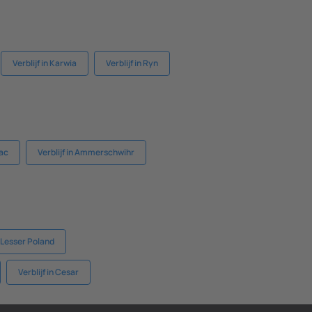
Verblijf in Karwia
Verblijf in Ryn
gac
Verblijf in Ammerschwihr
n Lesser Poland
Verblijf in Cesar