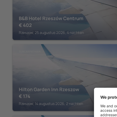
B&B Hotel Rzeszów Centrum
€
402
Rzeszow, 25 augustus 2026, 4 nachten
SUBCARPATHIAN
Hilton Garden Inn Rzeszow
€
174
Rzeszow, 14 augustus 2026, 2 nachten