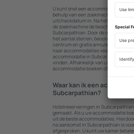
U kunt snel een accommodatie in Su
behulp van een zoekmachine. Voer u
uitcheckdatum in. Na het kiezen van h
de zoekmachine de beschikbare acc
Subcarpathian. Door de resultaten te fi
het aantal sterren, beoordelingen van
centrum en gratis annuleringsmogeli
naar accommodaties veel gemakkelijk
accommodatie in Subcarpathian al in
vinden. Afhankelijk van uw wensen ku
accommodatie boeken of een vlucht 
Waar kan ik een accommod
Subcarpathian?
Hotelreserveringen in Subcarpathia
gemaakt. Als u uw accommodatie boekt 
uit de beste accommodaties. Hierdoo
na aankomst in Subcarpathian is voorb
afgesproken. U kunt uw kamer betale