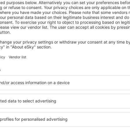
SUBCARPATHIAN
Hotel Prezydencki 4-Star
€
223
Rzeszow, 14 augustus 2026, 2 nachten
Bekijk meer aanbiedingen in Subcarpathian
thian
Subcarpathian 
accommodatie
en accommodatie geschikt