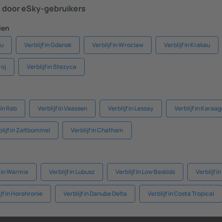
door eSky-gebruikers
den
au
Verblijf in Gdansk
Verblijf in Wroclaw
Verblijf in Krakau
roj
Verblijf in Stezyca
 in Rab
Verblijf in Vaassen
Verblijf in Lessay
Verblijf in Karaa
blijf in Zaltbommel
Verblijf in Chatham
f in Warmia
Verblijf in Lubusz
Verblijf in Low Beskids
Verblijf i
ijf in Horehronie
Verblijf in Danube Delta
Verblijf in Costa Tropical