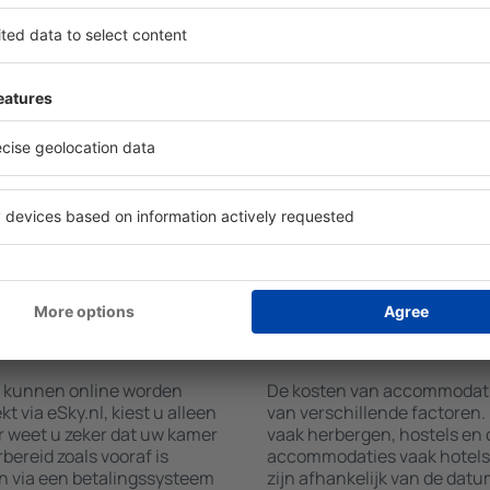
bcarpathian vinden met
Hotelvoorzieningen in Subca
w bestemming en in- en
accommodatie geboekt is en
et aantal reizigers, toont
gebruikmaken van kamers me
ommodaties in
airconditioning, koffie- en 
lteren op type faciliteit,
en internettoegang. Gasten 
 gasten, afstand tot het
parkeren, een maaltijd in he
jkheid, wordt het zoeken
een hotel met zwembad. Daar
er. Hierdoor kunt u uw
Subcarpathian boeken in ac
 slechts enkele minuten
dienst aanbieden.
nt u alleen een
+ hotel combineren.
atie boeken in
Hoeveel kost een a
Subcarpathian?
n kunnen online worden
De kosten van accommodatie
via eSky.nl, kiest u alleen
van verschillende factoren
r weet u zeker dat uw kamer
vaak herbergen, hostels en 
ereid zoals vooraf is
accommodaties vaak hotels 
n via een betalingssysteem
zijn afhankelijk van de datu