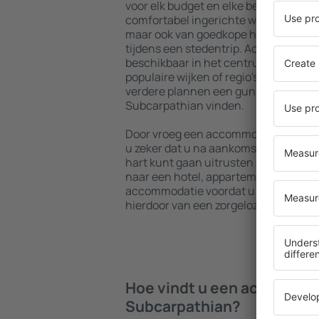
voor elk budget en elke behoefte. U 
comfortabel ingerichte woningen met
maar ook van goedkope hostels om me
tijdens een stedentrip. Accommodatie
beschikbaar in het centrum, vlakbij 
populaire wijken of regio's. Hierdoor 
verdere plannen een gunstig gelege
Subcarpathian vinden.
Door vroeg een accommodatie in Sub
u zeker dat u na aankomst op uw bes
hart kunt gaan uitrusten zonder dat u
naar een hotel, appartement of and
accommodatie voordat u Subcarpathi
hierdoor van een zorgeloze en ontspan
Hoe vindt u een accommod
Subcarpathian?