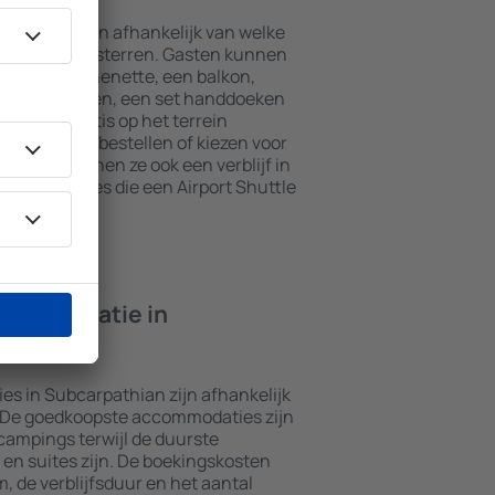
rpathian zijn afhankelijk van welke
 het aantal sterren. Gasten kunnen
t een kitchenette, een balkon,
theefaciliteiten, een set handdoeken
kunnen gratis op het terrein
t restaurant bestellen of kiezen voor
naast kunnen ze ook een verblijf in
commodaties die een Airport Shuttle
ccommodatie in
s in Subcarpathian zijn afhankelijk
. De goedkoopste accommodaties zijn
campings terwijl de duurste
en suites zijn. De boekingskosten
m, de verblijfsduur en het aantal