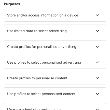
Verblijf in Dullstroom
Verblijf in Mookgophong
Verblijf in Pongola
Verblijf in Acornhoek
Beste accommodatie - steden
Verblijf in Woking
Verblijf in Červený Kostelec
Verblijf in Ebersberg
Verblijf Atholville
Verblijf in Bockhorn
Verblijf in La Pomarède
Verblijf in Londonderry
Verblijf in Cascastel-des-Corbières
Verblijf in Gresham
Verblijf in Hukeng
Beste accommodatie - regio's
Verblijf in Nationaal park Marakele