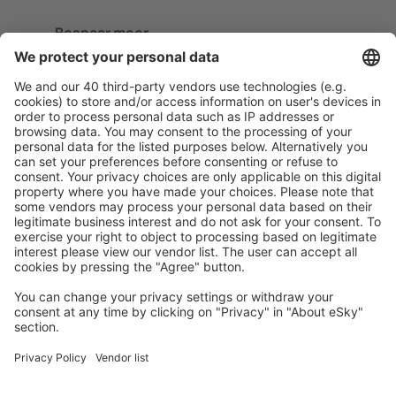
Bespaar meer
Reisaanbiedingen en speciale aanbiedingen voor
geregistreerde gebruikers.
Accommodaties die u bevallen
Kies uit meer dan 1,3 miljoen accommodaties: hotels,
jeugdherbergen, appartementen en meer.
Meest gezochte accommodatie door eSky-
gebruikers
Accommodatie in Zuid-Afrika - Populaire steden
Verblijf in Kaapstad
Verblijf in Pretoria
Verblijf in Margate
Verblijf in Johannesburg
Verblijf in Sandton
Verblijf in Melkbosstrand