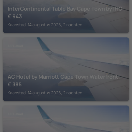
InterContinental Table Bay Cape Town by IHG
€
943
Kaapstad, 14 augustus 2026, 2 nachten
TAFELBAAI
AC Hotel by Marriott Cape Town Waterfront
€
385
Kaapstad, 14 augustus 2026, 2 nachten
TAFELBAAI