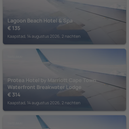
Lagoon Beach Hotel & Spa
€
135
Kaapstad, 14 augustus 2026, 2 nachten
TAFELBAAI
Protea Hotel by Marriott Cape Town
Waterfront Breakwater Lodge
€
314
Kaapstad, 14 augustus 2026, 2 nachten
TAFELBAAI