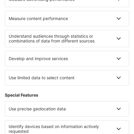
Verblijf in Natuurreservaat Blyde River Canyon
Verblijf in het Madikwe Game Reserve
Verblijf in het Addo Elephant National Park
Verblijf in Kaapstad
Verblijf Plovdiv province
Verblijf in Chiapas
Verblijf in Napa Valley
Verblijf in Scotland
Verblijf in Santander