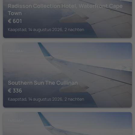
Radisson Collection Hotel, Waterfront Cape
Town
€
601
Kaapstad, 14 augustus 2026, 2 nachten
TAFELBAAI
Southern Sun The Cullinan
€
336
Kaapstad, 14 augustus 2026, 2 nachten
TAFELBAAI