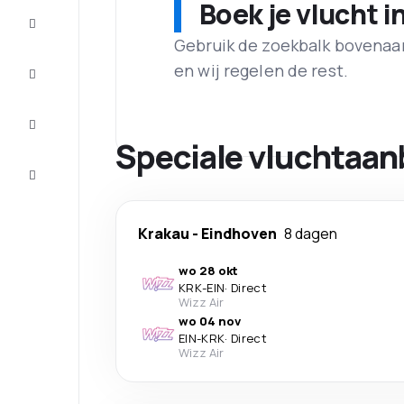
Boek je vlucht i
Aanbiedingen
Gebruik de zoekbalk bovenaan 
Maak de
en wij regelen de rest.
reis
compleet
Inspiratie
en tips
Speciale vluchtaan
Klantenservice
Krakau
-
Eindhoven
8 dagen
wo 28 okt
KRK
-
EIN
·
Direct
Wizz Air
wo 04 nov
EIN
-
KRK
·
Direct
Wizz Air