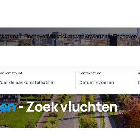
ickets naar Eindhoven
Vliegtickets van Krakau naar Eindhoven
ankomstpunt
Vertrekdatum
R
ven
- Zoek vluchten