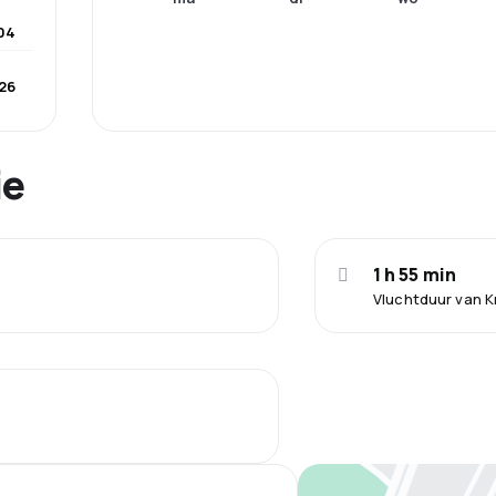
04
26
ie
1 h 55 min
Vluchtduur van 