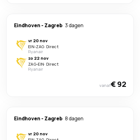
Eindhoven
-
Zagreb
3 dagen
vr 20 nov
EIN
-
ZAG
·
Direct
Ryanair
zo 22 nov
ZAG
-
EIN
·
Direct
Ryanair
€ 92
vanaf
Eindhoven
-
Zagreb
8 dagen
vr 20 nov
EIN
-
ZAG
·
Direct