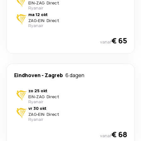
EIN
-
ZAG
·
Direct
Ryanair
ma 12 okt
ZAG
-
EIN
·
Direct
Ryanair
€ 65
vanaf
Eindhoven
-
Zagreb
6 dagen
zo 25 okt
EIN
-
ZAG
·
Direct
Ryanair
vr 30 okt
ZAG
-
EIN
·
Direct
Ryanair
€ 68
vanaf