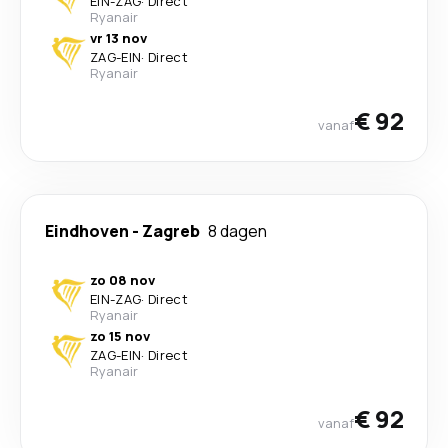
EIN
-
ZAG
·
Direct
Ryanair
vr 13 nov
ZAG
-
EIN
·
Direct
Ryanair
€ 92
vanaf
Eindhoven
-
Zagreb
8 dagen
zo 08 nov
EIN
-
ZAG
·
Direct
Ryanair
zo 15 nov
ZAG
-
EIN
·
Direct
Ryanair
€ 92
vanaf