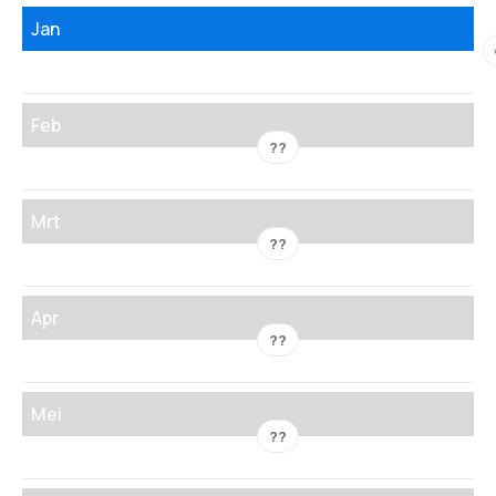
Jan
Feb
??
Mrt
??
Apr
??
Mei
??