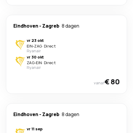
Eindhoven
-
Zagreb
8 dagen
vr 23 okt
EIN
-
ZAG
·
Direct
Ryanair
vr 30 okt
ZAG
-
EIN
·
Direct
Ryanair
€ 80
vanaf
Eindhoven
-
Zagreb
8 dagen
vr 11 sep