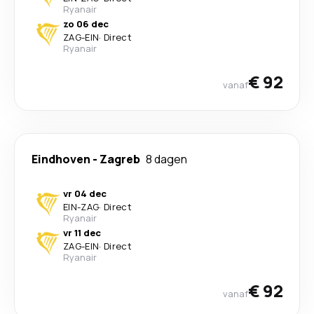
Ryanair
zo 06 dec
ZAG
-
EIN
·
Direct
Ryanair
€ 92
vanaf
Eindhoven
-
Zagreb
8 dagen
vr 04 dec
EIN
-
ZAG
·
Direct
Ryanair
vr 11 dec
ZAG
-
EIN
·
Direct
Ryanair
€ 92
vanaf