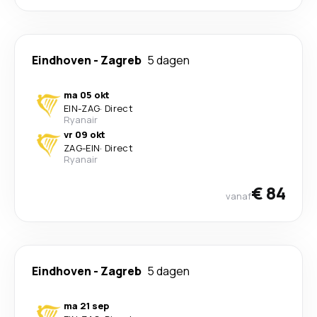
Eindhoven
-
Zagreb
5 dagen
ma 05 okt
EIN
-
ZAG
·
Direct
Ryanair
vr 09 okt
ZAG
-
EIN
·
Direct
Ryanair
€ 84
vanaf
Eindhoven
-
Zagreb
5 dagen
ma 21 sep