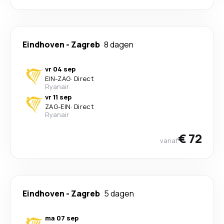
Eindhoven
-
Zagreb
8 dagen
vr 04 sep
EIN
-
ZAG
·
Direct
Ryanair
vr 11 sep
ZAG
-
EIN
·
Direct
Ryanair
€ 72
vanaf
Eindhoven
-
Zagreb
5 dagen
ma 07 sep