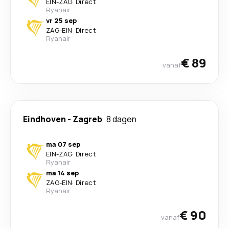
EIN
-
ZAG
·
Direct
Ryanair
vr 25 sep
ZAG
-
EIN
·
Direct
Ryanair
€ 89
vanaf
Eindhoven
-
Zagreb
8 dagen
ma 07 sep
EIN
-
ZAG
·
Direct
Ryanair
ma 14 sep
ZAG
-
EIN
·
Direct
Ryanair
€ 90
vanaf