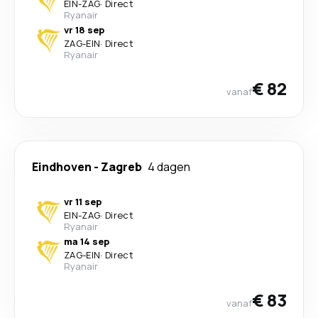
EIN
-
ZAG
·
Direct
Ryanair
vr 18 sep
ZAG
-
EIN
·
Direct
Ryanair
€ 82
vanaf
Eindhoven
-
Zagreb
4 dagen
vr 11 sep
EIN
-
ZAG
·
Direct
Ryanair
ma 14 sep
ZAG
-
EIN
·
Direct
Ryanair
€ 83
vanaf