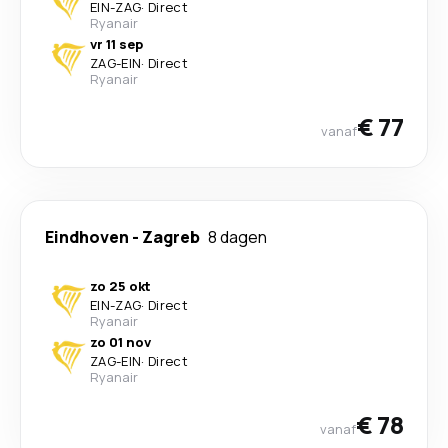
EIN
-
ZAG
·
Direct
Ryanair
vr 11 sep
ZAG
-
EIN
·
Direct
Ryanair
€ 77
vanaf
Eindhoven
-
Zagreb
8 dagen
zo 25 okt
EIN
-
ZAG
·
Direct
Ryanair
zo 01 nov
ZAG
-
EIN
·
Direct
Ryanair
€ 78
vanaf