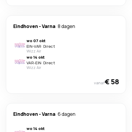
Eindhoven
-
Varna
8 dagen
wo 07 okt
EIN
-
VAR
·
Direct
Wizz Air
wo 14 okt
VAR
-
EIN
·
Direct
Wizz Air
€ 58
vanaf
Eindhoven
-
Varna
6 dagen
wo 14 okt