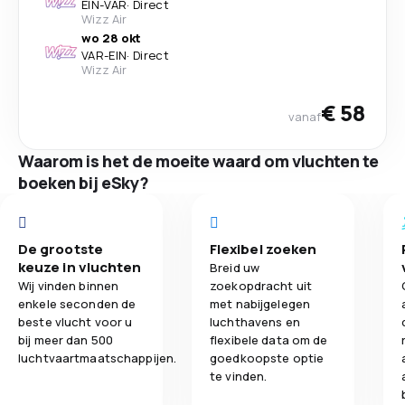
EIN
-
VAR
·
Direct
Wizz Air
wo 28 okt
VAR
-
EIN
·
Direct
Wizz Air
€ 58
vanaf
Waarom is het de moeite waard om vluchten te
boeken bij eSky?
De grootste
Flexibel zoeken
keuze in vluchten
Breid uw
Wij vinden binnen
zoekopdracht uit
enkele seconden de
met nabijgelegen
beste vlucht voor u
luchthavens en
bij meer dan 500
flexibele data om de
luchtvaartmaatschappijen.
goedkoopste optie
te vinden.