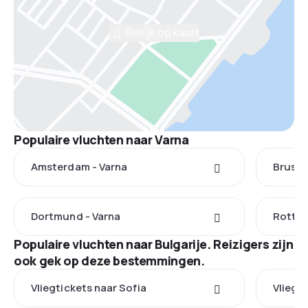
Bekijk op kaart
Populaire vluchten naar Varna
Amsterdam - Varna
Brusse
Dortmund - Varna
Rotter
Populaire vluchten naar Bulgarije. Reizigers zijn
ook gek op deze bestemmingen.
Vliegtickets naar Sofia
Vliegt