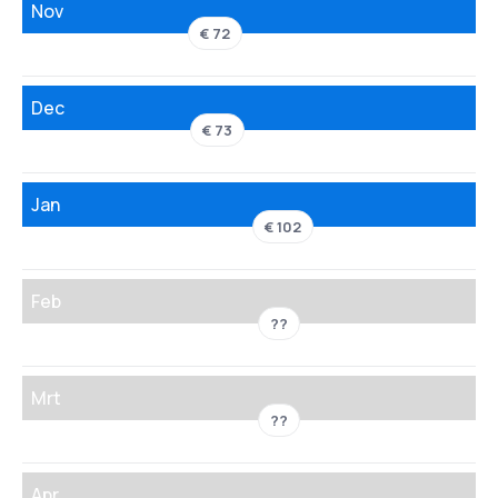
Nov
€ 72
Dec
€ 73
Jan
€ 102
Feb
??
Mrt
??
Apr