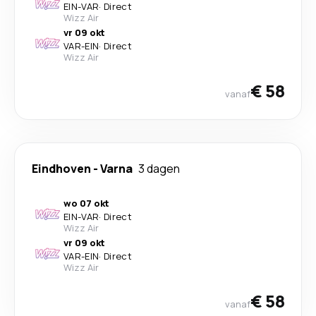
EIN
-
VAR
·
Direct
Wizz Air
vr 09 okt
VAR
-
EIN
·
Direct
Wizz Air
€ 58
vanaf
Eindhoven
-
Varna
3 dagen
wo 07 okt
EIN
-
VAR
·
Direct
Wizz Air
vr 09 okt
VAR
-
EIN
·
Direct
Wizz Air
€ 58
vanaf