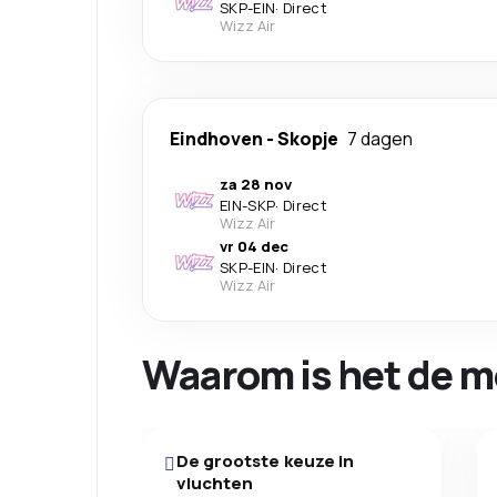
SKP
-
EIN
·
Direct
Wizz Air
Eindhoven
-
Skopje
7 dagen
za 28 nov
EIN
-
SKP
·
Direct
Wizz Air
vr 04 dec
SKP
-
EIN
·
Direct
Wizz Air
Waarom is het de m
De grootste keuze in
vluchten