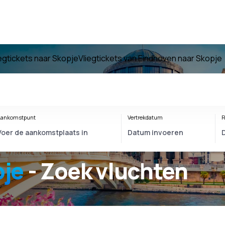
iegtickets naar Skopje
Vliegtickets van Eindhoven naar Skopje
ankomstpunt
Vertrekdatum
R
pje
- Zoek vluchten