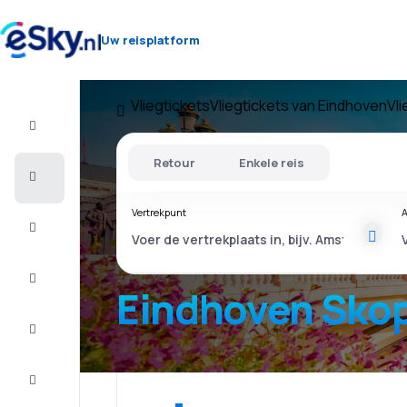
Uw reisplatform
Vliegtickets
Vliegtickets van Eindhoven
Vl
Vlucht+Hotel
Retour
Enkele reis
Vliegtickets
Vertrekpunt
A
Vakantie
Last
minute
Eindhoven Sko
Stedentrip
Verblijf