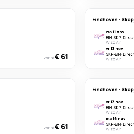
Eindhoven
-
Skop
wo 11 nov
EIN
-
SKP
·
Direc
Wizz Air
vr 13 nov
€ 61
SKP
-
EIN
·
Direc
vanaf
Wizz Air
Eindhoven
-
Skop
vr 13 nov
EIN
-
SKP
·
Direc
Wizz Air
ma 16 nov
€ 61
SKP
-
EIN
·
Direc
vanaf
Wizz Air