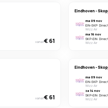
Eindhoven
-
Skop
ma 09 nov
EIN
-
SKP
·
Direc
Wizz Air
ma 16 nov
€ 61
SKP
-
EIN
·
Direc
vanaf
Wizz Air
Eindhoven
-
Skop
ma 09 nov
EIN
-
SKP
·
Direc
Wizz Air
za 14 nov
€ 61
SKP
-
EIN
·
Direc
vanaf
Wizz Air