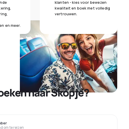
ende
klanten - kies voor bewezen
kering,
kwaliteit en boek met volledig
ring,
vertrouwen.
en en meer.
oeken naar Skopje?
mber
 om te reizen