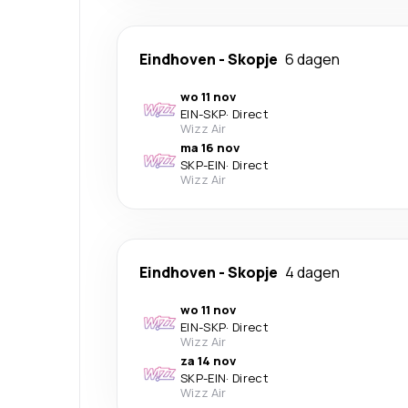
Eindhoven
-
Skopje
6 dagen
wo 11 nov
EIN
-
SKP
·
Direct
Wizz Air
ma 16 nov
SKP
-
EIN
·
Direct
Wizz Air
Eindhoven
-
Skopje
4 dagen
wo 11 nov
EIN
-
SKP
·
Direct
Wizz Air
za 14 nov
SKP
-
EIN
·
Direct
Wizz Air