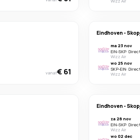
Wizz Air
Eindhoven
-
Skop
ma 23 nov
EIN
-
SKP
·
Direc
Wizz Air
wo 25 nov
€ 61
SKP
-
EIN
·
Direc
vanaf
Wizz Air
Eindhoven
-
Skop
za 28 nov
EIN
-
SKP
·
Direc
Wizz Air
wo 02 dec