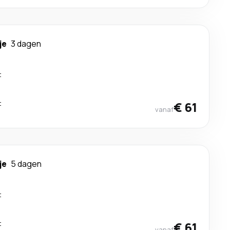
je
3 dagen
t
t
€ 61
vanaf
je
5 dagen
t
t
€ 61
vanaf