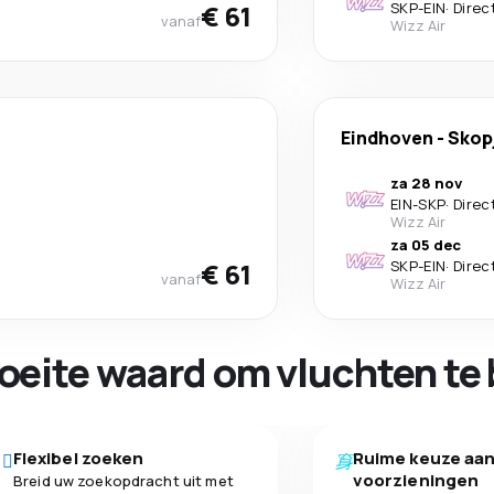
€ 61
SKP
-
EIN
·
Direc
vanaf
Wizz Air
Eindhoven
-
Skop
za 28 nov
EIN
-
SKP
·
Direc
Wizz Air
za 05 dec
€ 61
SKP
-
EIN
·
Direc
vanaf
Wizz Air
oeite waard om vluchten te 
Flexibel zoeken
Ruime keuze aa
voorzieningen
Breid uw zoekopdracht uit met