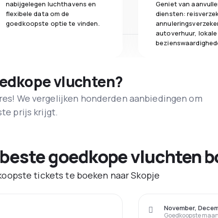
nabijgelegen luchthavens en
Geniet van aanvull
flexibele data om de
diensten: reisverze
goedkoopste optie te vinden.
annuleringsverzeke
autoverhuur, lokale
bezienswaardighed
oedkope vluchten?
adres! We vergelijken honderden aanbiedingen om
e prijs krijgt.
 beste goedkope vluchten b
oopste tickets te boeken naar Skopje
November, Dece
Goedkoopste maand