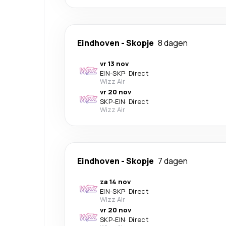
Eindhoven
-
Skopje
8 dagen
vr 13 nov
EIN
-
SKP
·
Direct
Wizz Air
vr 20 nov
SKP
-
EIN
·
Direct
Wizz Air
Eindhoven
-
Skopje
7 dagen
za 14 nov
EIN
-
SKP
·
Direct
Wizz Air
vr 20 nov
SKP
-
EIN
·
Direct