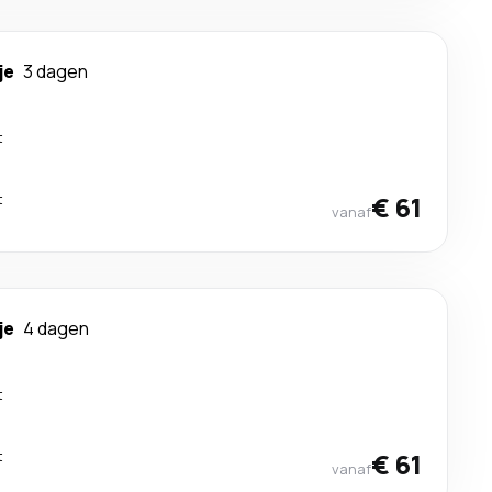
je
3 dagen
t
t
€ 61
vanaf
je
4 dagen
t
t
€ 61
vanaf