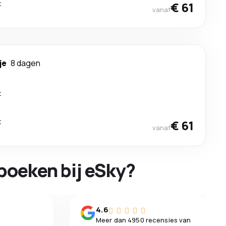
t
€ 61
vanaf
je
8 dagen
t
t
€ 61
vanaf
boeken bij eSky?
n
4.6
Meer dan 4950 recensies van