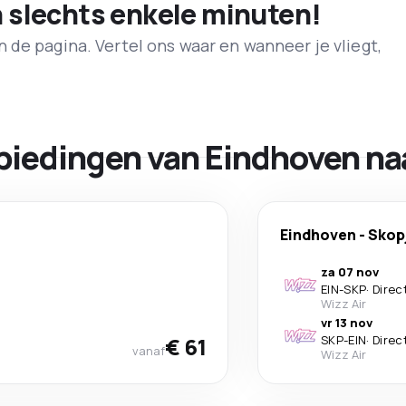
n slechts enkele minuten!
de pagina. Vertel ons waar en wanneer je vliegt,
biedingen van Eindhoven na
Eindhoven
-
Skop
za 07 nov
EIN
-
SKP
·
Direc
Wizz Air
vr 13 nov
€ 61
SKP
-
EIN
·
Direc
vanaf
Wizz Air