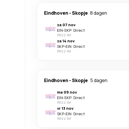
Eindhoven
-
Skopje
8 dagen
za 07 nov
EIN
-
SKP
·
Direct
Wizz Air
za 14 nov
SKP
-
EIN
·
Direct
Wizz Air
Eindhoven
-
Skopje
5 dagen
ma 09 nov
EIN
-
SKP
·
Direct
Wizz Air
vr 13 nov
SKP
-
EIN
·
Direct
Wizz Air