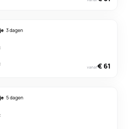
je
3 dagen
t
t
€ 61
vanaf
je
5 dagen
t