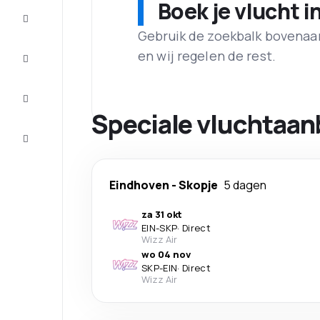
Boek je vlucht i
Aanbiedingen
Gebruik de zoekbalk bovenaan 
Maak de
en wij regelen de rest.
reis
compleet
Inspiratie
en tips
Speciale vluchtaan
Klantenservice
Eindhoven
-
Skopje
5 dagen
za 31 okt
EIN
-
SKP
·
Direct
Wizz Air
wo 04 nov
SKP
-
EIN
·
Direct
Wizz Air