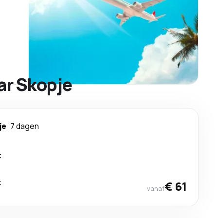
ar Skopje
je
7 dagen
t
t
€ 61
vanaf