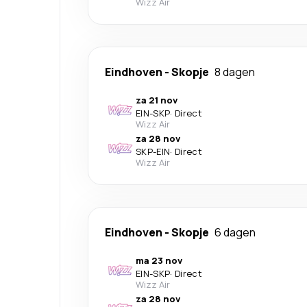
Wizz Air
Eindhoven
-
Skopje
8 dagen
za 21 nov
EIN
-
SKP
·
Direct
Wizz Air
za 28 nov
SKP
-
EIN
·
Direct
Wizz Air
Eindhoven
-
Skopje
6 dagen
ma 23 nov
EIN
-
SKP
·
Direct
Wizz Air
za 28 nov