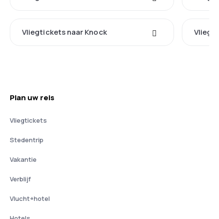
Vliegtickets naar Knock
Vliegt
Plan uw reis
Vliegtickets
Stedentrip
Vakantie
Verblijf
Vlucht+hotel
Hotels