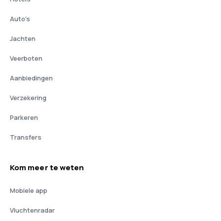
Auto's
Jachten
Veerboten
Aanbiedingen
Verzekering
Parkeren
Transfers
Kom meer te weten
Mobiele app
Vluchtenradar