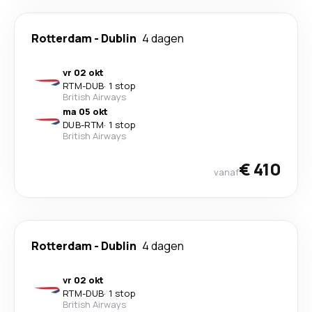
Rotterdam
-
Dublin
4 dagen
vr 02 okt
RTM
-
DUB
·
1 stop
British Airways
ma 05 okt
DUB
-
RTM
·
1 stop
British Airways
€ 410
vanaf
Rotterdam
-
Dublin
4 dagen
vr 02 okt
RTM
-
DUB
·
1 stop
British Airways