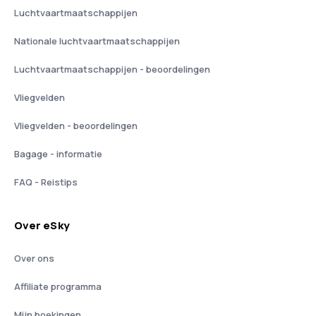
Luchtvaartmaatschappijen
Nationale luchtvaartmaatschappijen
Luchtvaartmaatschappijen - beoordelingen
Vliegvelden
Vliegvelden - beoordelingen
Bagage - informatie
FAQ - Reistips
Over eSky
Over ons
Affiliate programma
Mijn boekingen