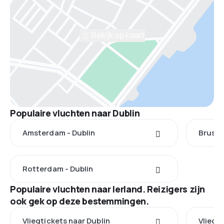
Bekijk op kaart
Populaire vluchten naar Dublin
Amsterdam - Dublin
Brussel
Rotterdam - Dublin
Populaire vluchten naar Ierland. Reizigers zijn
ook gek op deze bestemmingen.
Vliegtickets naar Dublin
Vliegt