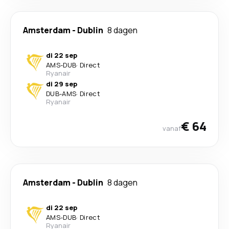
Amsterdam
-
Dublin
8 dagen
di 22 sep
AMS
-
DUB
·
Direct
Ryanair
di 29 sep
DUB
-
AMS
·
Direct
Ryanair
€ 64
vanaf
Amsterdam
-
Dublin
8 dagen
di 22 sep
AMS
-
DUB
·
Direct
Ryanair