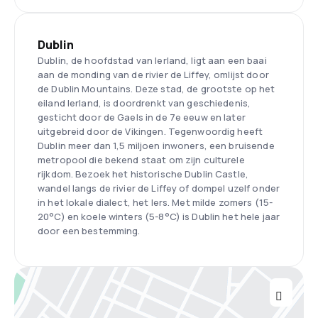
Dublin
Dublin, de hoofdstad van Ierland, ligt aan een baai
aan de monding van de rivier de Liffey, omlijst door
de Dublin Mountains. Deze stad, de grootste op het
eiland Ierland, is doordrenkt van geschiedenis,
gesticht door de Gaels in de 7e eeuw en later
uitgebreid door de Vikingen. Tegenwoordig heeft
Dublin meer dan 1,5 miljoen inwoners, een bruisende
metropool die bekend staat om zijn culturele
rijkdom. Bezoek het historische Dublin Castle,
wandel langs de rivier de Liffey of dompel uzelf onder
in het lokale dialect, het Iers. Met milde zomers (15-
20°C) en koele winters (5-8°C) is Dublin het hele jaar
door een bestemming.