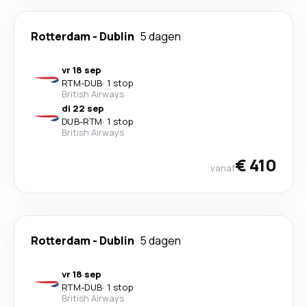
Rotterdam
-
Dublin
5 dagen
vr 18 sep
RTM
-
DUB
·
1 stop
British Airways
di 22 sep
DUB
-
RTM
·
1 stop
British Airways
€ 410
vanaf
Rotterdam
-
Dublin
5 dagen
vr 18 sep
RTM
-
DUB
·
1 stop
British Airways