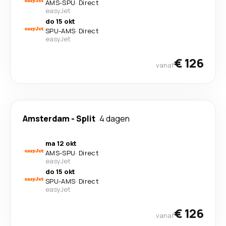
AMS
-
SPU
·
Direct
easyJet
do 15 okt
SPU
-
AMS
·
Direct
easyJet
€ 126
vanaf
Amsterdam
-
Split
4 dagen
ma 12 okt
AMS
-
SPU
·
Direct
easyJet
do 15 okt
SPU
-
AMS
·
Direct
easyJet
€ 126
vanaf