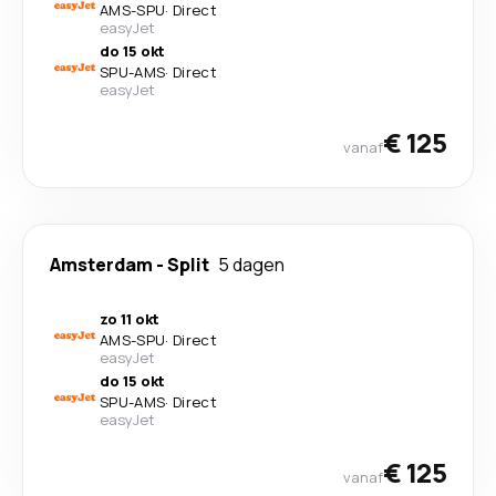
AMS
-
SPU
·
Direct
easyJet
do 15 okt
SPU
-
AMS
·
Direct
easyJet
€ 125
vanaf
Amsterdam
-
Split
5 dagen
zo 11 okt
AMS
-
SPU
·
Direct
easyJet
do 15 okt
SPU
-
AMS
·
Direct
easyJet
€ 125
vanaf