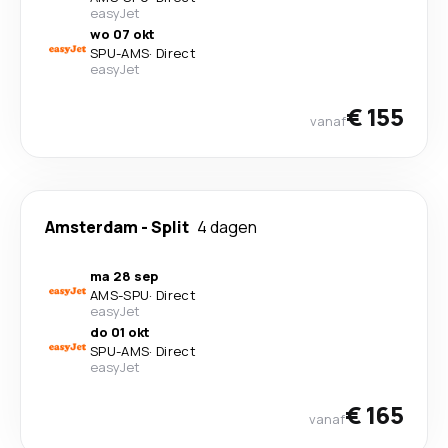
easyJet
wo 07 okt
SPU
-
AMS
·
Direct
easyJet
€ 155
vanaf
Amsterdam
-
Split
4 dagen
ma 28 sep
AMS
-
SPU
·
Direct
easyJet
do 01 okt
SPU
-
AMS
·
Direct
easyJet
€ 165
vanaf