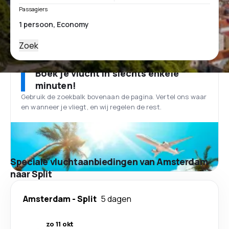
Passagiers
Zoek
Boek je vlucht in slechts enkele
minuten!
Gebruik de zoekbalk bovenaan de pagina. Vertel ons waar
en wanneer je vliegt, en wij regelen de rest.
Speciale vluchtaanbiedingen van Amsterdam
naar Split
Amsterdam
-
Split
5 dagen
zo 11 okt