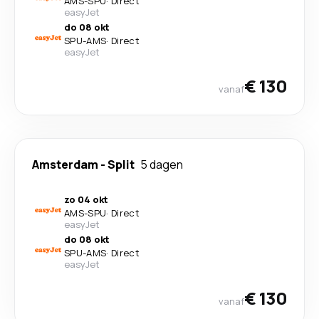
AMS
-
SPU
·
Direct
easyJet
do 08 okt
SPU
-
AMS
·
Direct
easyJet
€ 130
vanaf
Amsterdam
-
Split
5 dagen
zo 04 okt
AMS
-
SPU
·
Direct
easyJet
do 08 okt
SPU
-
AMS
·
Direct
easyJet
€ 130
vanaf