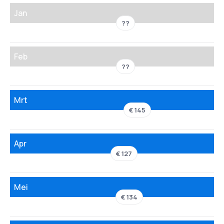
Jan
??
Feb
??
Mrt
€ 145
Apr
€ 127
Mei
€ 134