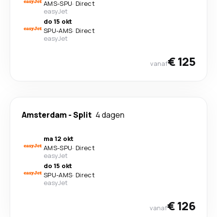
AMS
-
SPU
·
Direct
easyJet
do 15 okt
SPU
-
AMS
·
Direct
easyJet
€ 125
vanaf
Amsterdam
-
Split
4 dagen
ma 12 okt
AMS
-
SPU
·
Direct
easyJet
do 15 okt
SPU
-
AMS
·
Direct
easyJet
€ 126
vanaf