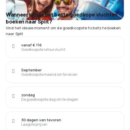
Wanneer kun je het beste goedkope vluchten
boeken naar Split?
Vind het ideale moment om de goedkoopste tickets te boeken
naar Split
vanaf € 116
Goedkoopste retourvlucht
September
Goedkoopste maand om te reizen
zondag
De goedkoopste dag om te vliegen
30 dagen van tevoren
Laagste prijzen