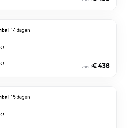
bai
14 dagen
ect
ect
€ 438
vanaf
bai
15 dagen
ect