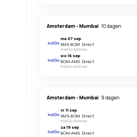
Amsterdam
-
Mumbai
10 dagen
ma 07 sep
AMS
-
BOM
·
Direct
IndiGo Airlines
wo 16 sep
BOM
-
AMS
·
Direct
IndiGo Airlines
Amsterdam
-
Mumbai
9 dagen
vr 11 sep
AMS
-
BOM
·
Direct
IndiGo Airlines
za 19 sep
BOM
-
AMS
·
Direct