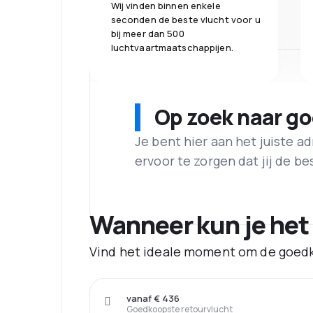
Wij vinden binnen enkele
seconden de beste vlucht voor u
bij meer dan 500
luchtvaartmaatschappijen.
Op zoek naar g
Je bent hier aan het juiste 
ervoor te zorgen dat jij de best
Wanneer kun je het
Vind het ideale moment om de goedk
vanaf € 436
Goedkoopste retourvlucht