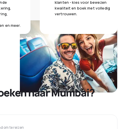
ende
klanten - kies voor bewezen
kering,
kwaliteit en boek met volledig
ring,
vertrouwen.
en en meer.
boeken naar Mumbai?
 om te reizen