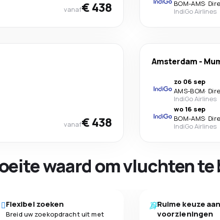
€ 438
BOM
-
AMS
·
Dir
vanaf
IndiGo Airlines
Amsterdam
-
Mum
zo 06 sep
AMS
-
BOM
·
Dir
IndiGo Airlines
wo 16 sep
€ 438
BOM
-
AMS
·
Dir
vanaf
IndiGo Airlines
oeite waard om vluchten te 
Flexibel zoeken
Ruime keuze aa
voorzieningen
Breid uw zoekopdracht uit met