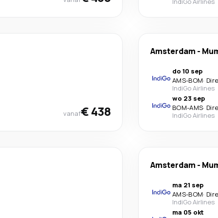
IndiGo Airlines
Amsterdam
-
Mum
do 10 sep
AMS
-
BOM
·
Dir
IndiGo Airlines
wo 23 sep
€ 438
BOM
-
AMS
·
Dir
vanaf
IndiGo Airlines
Amsterdam
-
Mum
ma 21 sep
AMS
-
BOM
·
Dir
IndiGo Airlines
ma 05 okt