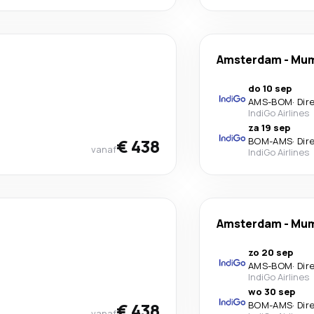
Amsterdam
-
Mum
do 10 sep
AMS
-
BOM
·
Dir
IndiGo Airlines
za 19 sep
€ 438
BOM
-
AMS
·
Dir
vanaf
IndiGo Airlines
Amsterdam
-
Mum
zo 20 sep
AMS
-
BOM
·
Dir
IndiGo Airlines
wo 30 sep
€ 438
BOM
-
AMS
·
Dir
vanaf