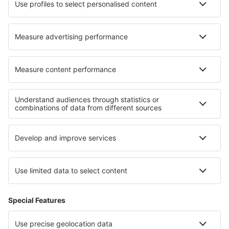
Verblijf in Brodowin
Verblijf in Marienberg
Beste accommodatie - regio's
Verblijf in Valparaíso
Verblijf in provincie Osorno
Verblijf in Aysén
Verblijf in Los Rios
Verblijf in Puerto Varas
Verblijf in Iguazú
Verblijf in het Dachsteinmassief
Verblijf in Lassen Volcanic National Park
Verblijf in Val di Sole
Verblijf in Fjords Region