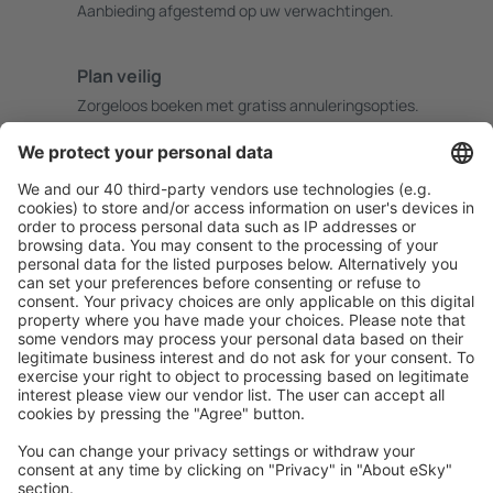
Aanbieding afgestemd op uw verwachtingen.
Plan veilig
Zorgeloos boeken met gratiss annuleringsopties.
Bespaar meer
Reisaanbiedingen en speciale aanbiedingen voor
geregistreerde gebruikers.
Accommodaties die u bevallen
Kies uit meer dan 1,3 miljoen accommodaties: hotels,
jeugdherbergen, appartementen en meer.
Meest gezochte accommodatie door eSky-
gebruikers
Accommodatie in Chili - Populaire steden