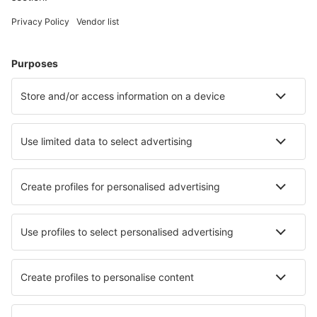
Verblijf in Viña del Mar
Verblijf in Pucón
Verblijf in Santiago
Verblijf in La Serena
Verblijf in Villarrica
Verblijf Placilla
Verblijf Isla De Maipo
Verblijf Dalcahue
Verblijf in Nancagua
Verblijf La Chamiza
Beste accommodatie - steden
Verblijf in Nymburk
Verblijf in Slavonice
Verblijf in Wolfschlugen
Verblijf in Siezenheim
Verblijf in Veere
Verblijf in Kisjakabfalva
Verblijf in Yellowstone National Park
Verblijf in Glandorf