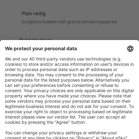
Plan veilig
Zorgeloos boeken met gratiss annuleringsopties.
Bespaar meer
Reisaanbiedingen en speciale aanbiedingen voor
geregistreerde gebruikers.
Accommodaties die u bevallen
Kies uit meer dan 1,3 miljoen accommodaties: hotels,
jeugdherbergen, appartementen en meer.
Meest gezochte accommodatie door eSky-
gebruikers
Accommodatie in de Verenigde Staten - Populaire steden
Verblijf in Sevierville
Verblijf in Myrtle Beach