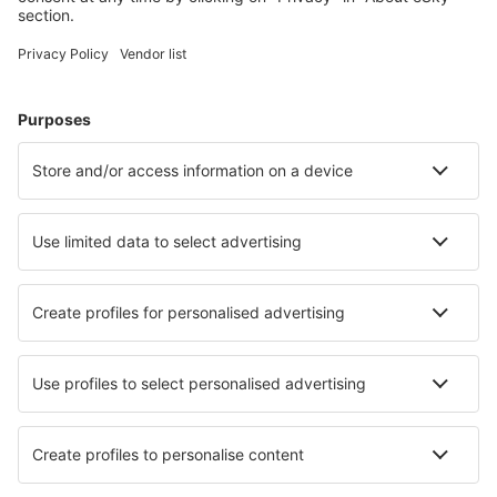
Verblijf in Kissimmee
Verblijf in Davenport
Verblijf in Panama City Beach
Verblijf in Birmingham
Verblijf in Tucson
Verblijf in Treasure Island
Verblijf in Huntington Beach
Verblijf in Joshua Tree
Beste accommodatie - steden
Verblijf Colonia Chapadmalal
Verblijf in A Guarda
Verblijf in Sabaris y Bispo
Verblijf in Dölsach
Verblijf in Ticul
Verblijf in Saint-Forgeux
Verblijf in Neustadt an der Waldnaab
Verblijf in Lac Megantic
Verblijf in Drewsteignton
Verblijf Senaru