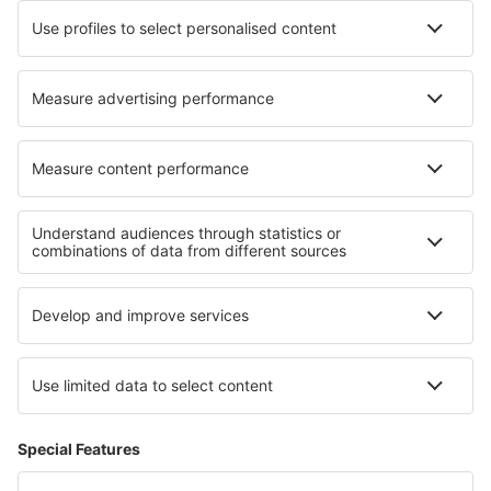
Beste accommodatie - regio's
Verblijf in Palo Alto Battlefield National Historic Park
Verblijf in Maryland
Verblijf in Lassen Volcanic National Park
Verblijf in Washington
Verblijf in Indiana Dunes National Lakeshore
Verblijf in Val Cenis
Verblijf in Durres
Verblijf in Engeland
Verblijf in Luxor
Verblijf in Nationaal Park Ojców