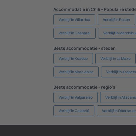
Accommodatie in Chili - Populaire sted
Verblijf in Villarrica
Verblijf in Pucón
Verblijf in Chanaral
Verblijf in Marchihu
Beste accommodatie - steden
Verblijf in Keadue
Verblijf in La Maxe
Verblijf in Marcianise
Verblijf in Krapets
Beste accommodatie - regio's
Verblijf in Valparaíso
Verblijf in Atacam
Verblijf in Calabrië
Verblijf in Obertaue