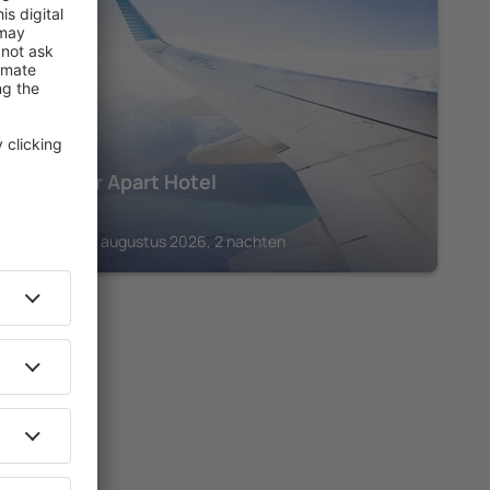
VIÑA DEL MAR
Bocamar Apart Hotel
€
107
Concón, 14 augustus 2026, 2 nachten
e beste