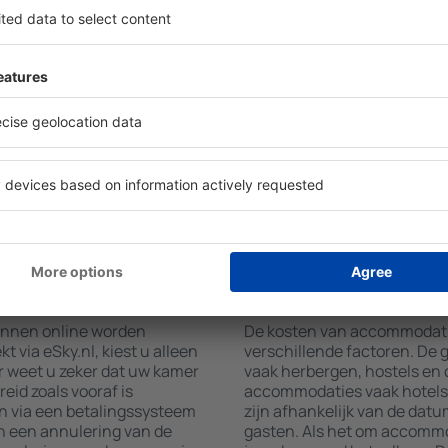
a del Mar vinden met behulp
mming en in- en
Hotelvoorzieningen in Viña d
et aantal reizigers, toont
accommodatie geboekt is en
modaties in Viña del Mar.
gebruikmaken van kamers me
aciliteit, het aantal sterren,
airconditioning, koffie- en 
t het centrum en gratis
en internettoegang. Gasten 
 zoeken naar accommodaties
parkeren, een maaltijd in he
uw accommodatie in Viña del
een hotel met zwembad. Daar
en. Afhankelijk van uw
Viña del Mar boeken in acco
tie boeken of een vlucht +
dienst aanbieden.
tie boeken in Viña
Hoeveel kost een ac
Mar?
kunnen online worden
De kosten van accommodaties
via eSky.nl, kiest u alleen
verschillende factoren. De
r weet u zeker dat uw kamer
vaak herbergen, hostels en 
eid zoals vooraf is
accommodaties vaak hotels 
n via een betalingssysteem
zijn afhankelijk van de datu
an een annulering van de
gasten. Als het om accommod