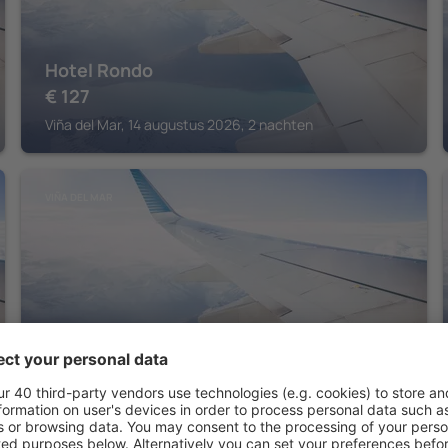
Hotel Rondo
€
127
Viña del Mar, 14 augustus 2026, 2 nachten
VIÑA DEL MAR
MR Mar Suites
€
174
Viña del Mar, 14 augustus 2026, 2 nachten