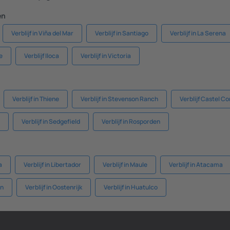
en
Verblijf in Viña del Mar
Verblijf in Santiago
Verblijf in La Serena
e
Verblijf Iloca
Verblijf in Victoria
Verblijf in Thiene
Verblijf in Stevenson Ranch
Verblijf Castel C
Verblijf in Sedgefield
Verblijf in Rosporden
a
Verblijf in Libertador
Verblijf in Maule
Verblijf in Atacama
rn
Verblijf in Oostenrijk
Verblijf in Huatulco