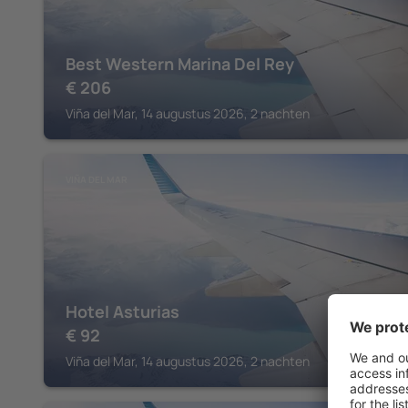
Best Western Marina Del Rey
€
206
Viña del Mar, 14 augustus 2026, 2 nachten
VIÑA DEL MAR
Hotel Asturias
€
92
Viña del Mar, 14 augustus 2026, 2 nachten