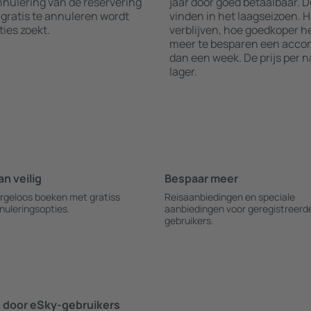
annulering van de reservering
jaar door goed betaalbaar. D
 gratis te annuleren wordt
vinden in het laagseizoen. 
es zoekt.
verblijven, hoe goedkoper he
meer te besparen een accom
dan een week. De prijs per 
lager.
an veilig
Bespaar meer
rgeloos boeken met gratiss
Reisaanbiedingen en speciale
nuleringsopties.
aanbiedingen voor geregistreerd
gebruikers.
door eSky-gebruikers