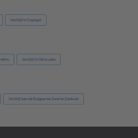
Verblijf in Copiapó
ondino
Verblijf in Obre Lake
Verblijf aan de Bulgaarse Zwarte Zeekust