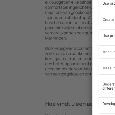
elk budget en elke behoefte. U kunt 
comfortabel ingerichte woningen met
maar ook van goedkope hostels om me
tijdens een stedentrip. Accommodaties
beschikbaar in het centrum, vlakbij 
populaire wijken of regio's. Hierdoor 
verdere plannen een gunstig gelegen
Mar vinden.
Door vroeg een accommodatie in Viña
zeker dat u na aankomst op uw beste
kunt gaan uitrusten zonder dat u nog
een hotel, appartement of andere a
accommodatie voordat u Viña del Mar
van een zorgeloze en ontspannen sfee
Hoe vindt u een accommoda