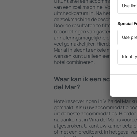
U kunt snel een accommodatie in Viñ
van een zoekmachine. Voer uw beste
uitcheckdatum in. Na het kiezen van h
de zoekmachine de beschikbare accom
Door de resultaten te filteren op type f
beoordelingen van gasten, afstand to
annuleringsmogelijkheid, wordt het
veel gemakkelijker. Hierdoor kunt u 
Mar al in slechts enkele minuten vind
wensen kunt u alleen een accommoda
hotel combineren.
Waar kan ik een accommoda
del Mar?
Hotelreserveringen in Viña del Mar 
gemaakt. Als u uw accommodatie boekt 
uit de beste accommodaties. Hierdoo
na aankomst in Viña del Mar is voorber
afgesproken. U kunt uw kamer betale
of met een creditcard. In het geval v