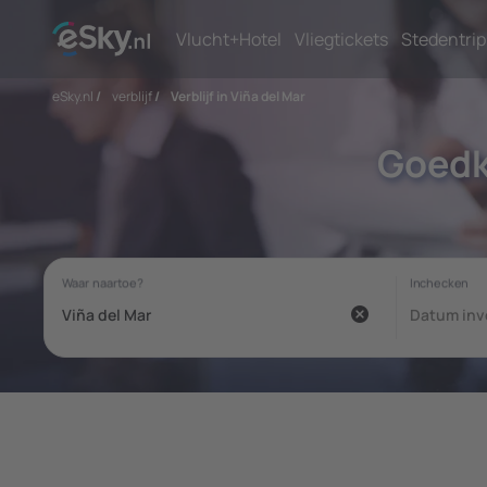
Vlucht+Hotel
Vliegtickets
Stedentrip
eSky.nl
/
verblijf
/
Verblijf in Viña del Mar
Goedk