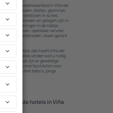
breid accommodatieaanbod in Viña del
r alleenreizenden, stellen, gezinnen,
ers kunnen verblijven in suites,
male privacy bieden en gelegen zijn in
r. De voorzieningen in de nabije
rhuurbedrijven, openbaar vervoer,
recreatiemogelijkheden, staan garant
e accommodaties, dan heeft Viña del
e stad kunt u alles vinden wat u nodig
 zakenreis. Ook zijn er geweldige
ar te vinden met faciliteiten voor
n die reizen met baby’s, jonge
 bieden de hotels in Viña