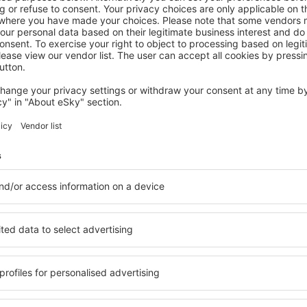
VIÑA DEL MAR
Pacific Sunset Reñaca
€
303
Viña del Mar, 14 augustus 2026, 2 nachten
Bekijk meer aanbiedingen in Viña del Mar
ar
Viña del Mar - d
accommodatie
accommodatie geschikt voor