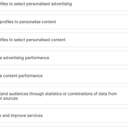
gebruik maken van ruim,
U kunt kiezen uit een uitge
 tal van voorzieningen
Mar, inclusief woningen voo
erdere dagen te verblijven
senioren en groepen. Bezoek
 in Viña del Mar zijn
hotels en pensions die maxi
de luchthaven en in minder
het centrum van Viña del Ma
kunt u afhankelijk van uw
omgeving, waaronder autove
 accommodatie in Viña del
winkels, servicepunten en 
voor een fijne vakantie.
 del Mar te boeken, weet u
Als u op zoek bent naar lux
mming, met een gerust hart
Mar u veel te bieden. In dez
 op zoek hoeft te gaan naar
heeft tijdens uw vakantie of
ccommodatie. Boek uw
accommodaties in Viña del M
 bezoekt en geniet hierdoor
gehandicapten en voor gaste
r tijdens uw reis.
kinderen of huisdieren.
tie in Viña del Mar?
Welke voorzieningen
del Mar?