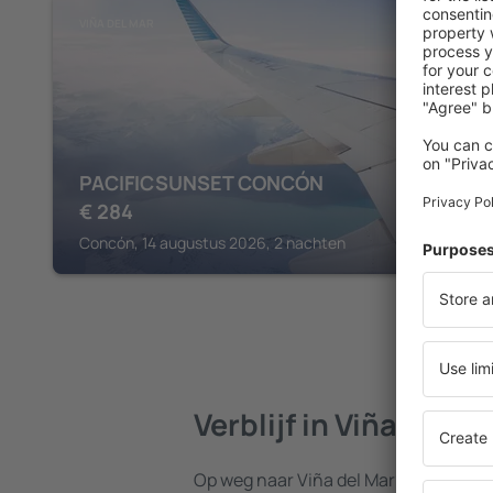
VIÑA DEL MAR
PACIFICSUNSET CONCÓN
€
284
Concón, 14 augustus 2026, 2 nachten
Verblijf in Viña del M
Op weg naar Viña del Mar? Vind een 