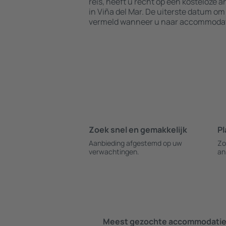
reis, heeft u recht op een kosteloze 
in Viña del Mar. De uiterste datum om
vermeld wanneer u naar accommodati
Zoek snel en gemakkelijk
Pl
Aanbieding afgestemd op uw
Zo
verwachtingen.
an
Meest gezochte accommodatie 