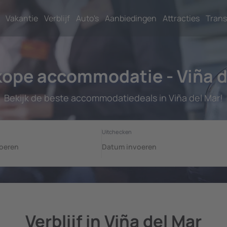
Vakantie
Verblijf
Auto's
Aanbiedingen
Attracties
Trans
ope accommodatie - Viña d
Bekijk de beste accommodatiedeals in Viña del Mar!
Verblijf in Viña del Mar