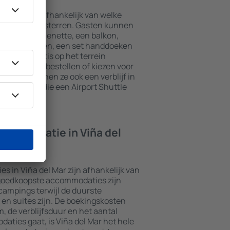
el Mar zijn afhankelijk van welke
 het aantal sterren. Gasten kunnen
t een kitchenette, een balkon,
theefaciliteiten, een set handdoeken
kunnen gratis op het terrein
t restaurant bestellen of kiezen voor
naast kunnen ze ook een verblijf in
mmodaties die een Airport Shuttle
commodatie in Viña del
 in Viña del Mar zijn afhankelijk van
 goedkoopste accommodaties zijn
campings terwijl de duurste
en suites zijn. De boekingskosten
m, de verblijfsduur en het aantal
aties gaat, is Viña del Mar het hele