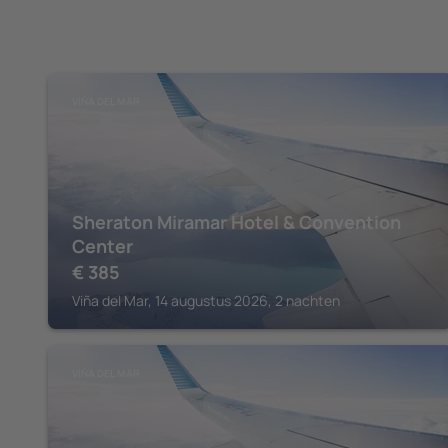
VIÑA DEL MAR
Sheraton Miramar Hotel & Convention
Center
€
385
Viña del Mar, 14 augustus 2026, 2 nachten
VIÑA DEL MAR