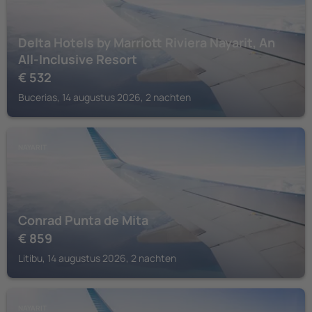
Delta Hotels by Marriott Riviera Nayarit, An
All-Inclusive Resort
€
532
Bucerias, 14 augustus 2026, 2 nachten
NAYARIT
Conrad Punta de Mita
€
859
Litibu, 14 augustus 2026, 2 nachten
NAYARIT