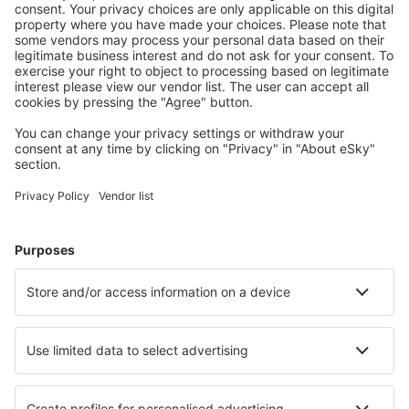
Accommodaties die u bevallen
Kies uit meer dan 1,3 miljoen accommodaties: hotels,
jeugdherbergen, appartementen en meer.
Meest gezochte accommodatie door eSky-
gebruikers
Accommodatie in Mexico - Populaire steden
Verblijf in Mexico-Stad
Verblijf in Playa del Carmen
Verblijf in Tulum
Verblijf in Cancún
Verblijf in Puerto Vallarta
Verblijf in Yautepec
Verblijf in Salina Cruz
Verblijf in Palenque
Verblijf in Jonotla
Verblijf in Mazatlán