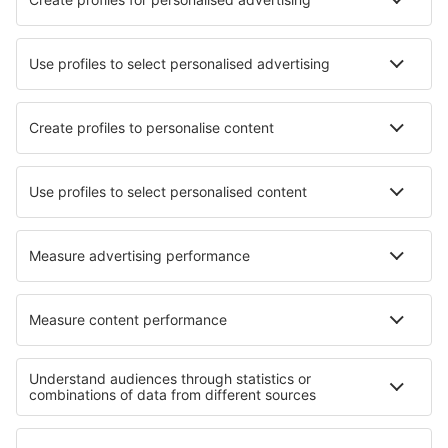
Beste accommodatie - steden
Verblijf in Wilmcote
Verblijf in Ranum
Verblijf in Saint-Didier-de-Formans
Verblijf in Valdemarsvik
Verblijf Soroni
Verblijf Sululta
Verblijf Lipovce
Verblijf in Munster
Verblijf in Saint-Georges-des-Côteaux
Verblijf Angeles
Beste accommodatie - regio's
Verblijf op Cozumel
Verblijf in State of Puebla
Verblijf in Michoacan
Verblijf in Yucatan
Verblijf in Isla Mujeres
Verblijf in Everglades National Park