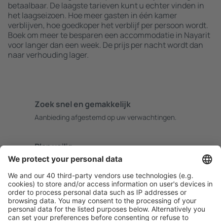
betaalbaar. De laagste tarieven kunt u echter vinden in
het laagseizoen. Hoe meer gasten in één kamer
verblijven, hoe goedkoper het verblijf per persoon wordt.
Boek om meer te besparen een accommodatie in Nayarit
voor langer dan een week. De prijs per nacht wordt dan
naar verhouding lager.
Zoek snel en gemakkelijk
Aanbieding afgestemd op uw verwachtingen.
Plan veilig
Zorgeloos boeken met gratiss annuleringsopties.
Bespaar meer
Reisaanbiedingen en speciale aanbiedingen voor
geregistreerde gebruikers.