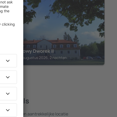
GIERLOZ
Księżycowy Dworek II
Gierloz, 14 augustus 2026, 2 nachten
te hotels
nsten en een aantrekkelijke locatie