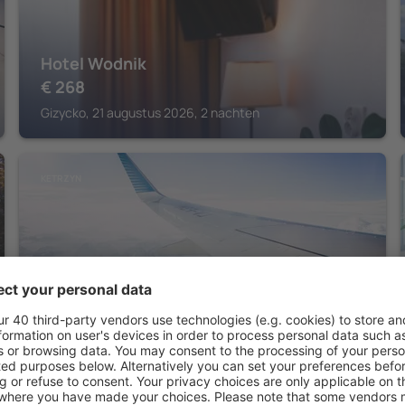
Hotel Wodnik
€
268
Gizycko, 21 augustus 2026, 2 nachten
KETRZYN
Martiany 21
Ketrzyn, 14 augustus 2026, 2 nachten