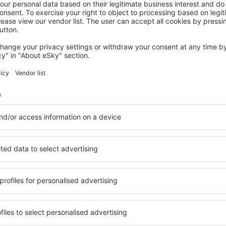
GIZYCKO
Hotel Tajty
Gizycko, 14 augustus 2026, 2 nachten
Meer hotels bekijken in Gierloz
Gierloz - de bes
beschikbaar in Gierloz,
Een verscheidenheid aan die