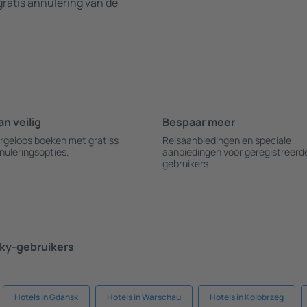
ratis annulering van de
an veilig
Bespaar meer
rgeloos boeken met gratiss
Reisaanbiedingen en speciale
nuleringsopties.
aanbiedingen voor geregistreerd
gebruikers.
ky-gebruikers
Hotels in Gdansk
Hotels in Warschau
Hotels in Kolobrzeg