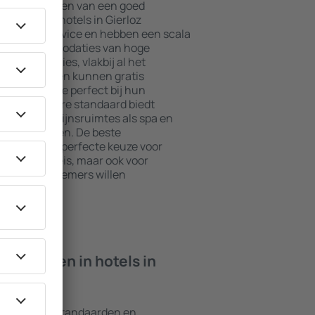
jkste elementen van een goed
l. De beste hotels in Gierloz
daard in service en hebben een scala
asten. Accommodaties van hoge
 beste locaties, vlakbij al het
ierloz. Gasten kunnen gratis
te kiezen die perfect bij hun
met een hogere standaard biedt
s zoals welzijnsruimtes als spa en
n voor kinderen. De beste
n altijd een perfecte keuze voor
 op zakenreis, maar ook voor
or hun werknemers willen
n ik vinden in hotels in
rschillende standaarden en