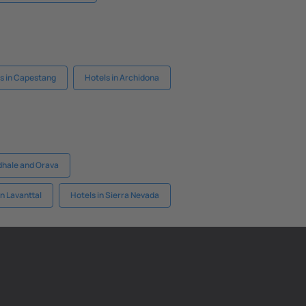
s in Capestang
Hotels in Archidona
dhale and Orava
in Lavanttal
Hotels in Sierra Nevada