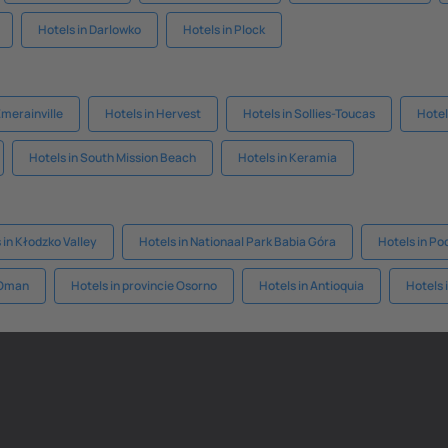
Hotels in Darlowko
Hotels in Plock
Émerainville
Hotels in Hervest
Hotels in Sollies-Toucas
Hotel
Hotels in South Mission Beach
Hotels in Keramia
 in Kłodzko Valley
Hotels in Nationaal Park Babia Góra
Hotels in Po
 Oman
Hotels in provincie Osorno
Hotels in Antioquia
Hotels 