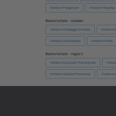
Hotels in Podgorzyn
Hotels in Wisełka
Beste hotels - steden
Hotels in Passaggio Di Assisi
Hotels in 
Hotels in Alcaracejos
Hotels in Rotta
Beste hotels - regio's
Hotels in Kuyavian-Pomeranian
Hotels
Hotels in Gdansk Pomerania
Hotels in