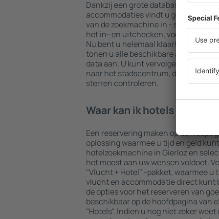
Dankzij een grote database met een 
accommodaties vindt u gegarandeerd 
van de zoekmachine in - selecteer uw
het in- en uitchecken, voeg dan het 
Nu bent u helemaal klaar! De result
tonen u alle beschikbare accommodat
data aan. U kunt vervolgens eenvoudi
naar het stadscentrum, de betalings
sterren controleren.
Waar kan ik hotels in Gierl
Een reservering maken op de webpagi
oplossing waarmee u tijd en geld kun
hotelzoekmachine in Gierloz en sele
het meest aan uw wensen voldoet. Vee
"Vlucht + Hotel" -pakket, waarmee u t
vlucht en accommodatie direct kunt
de opties voor het reserveren van goe
beschikbaar op de hoofdpagina van eS
"Hotels". Indien u nog niet zeker weet 