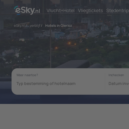
Vlucht+Hotel
Vliegtickets
Stedentrip
eSky.nl
/
verblijf
/
Hotels in Gierloz