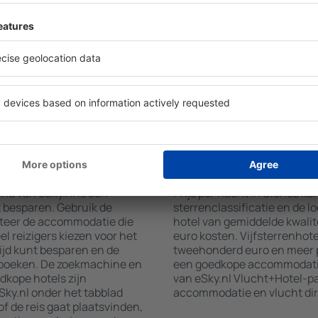
verscheidenheid aan
faciliteiten voor hun gaste
wat u zoekt. Vul de velden
wifi, wellnessruimtes met ee
 locatie, kies de datum van
restaurants, een eetgedeelt
aantal gasten en kamers toe.
gratis parkeren en informat
aten van uw zoekopdracht
interessante toeristische a
ies op de geselecteerde
locaties bieden hotels ook 
g de afstand van het hotel
aan. Soms moedigen hotels 
methoden en het aantal
in Gierloz aan.
oz boeken?
Hoeveel kost een nac
na van eSky.nl is een
Prijs per nacht in Gierloz ka
t besparen. Gebruik de
sterrenclassificatie en de l
cteer de accommodatie die
hotel van gemiddelde kwalite
l reizigers kiezen voor het
euro kosten. Vijfsterrenhot
ijd kunt besparen en de
tweehonderd euro en meer p
 boeken. De zoekmachine en
een goedkope accommodatie,
dkope hotels zijn
van eSky.nl Vlucht+Hotel-p
ky.nl onder het tabblad
accommodatie en vlucht dir
of de reis gaat plaatsvinden,