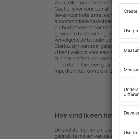
zodat elke toerist iets kan vinden dat
Gaat u liever voor een all inclusive h
liever voor hotels met een gezellige 
accommodatie misschien iets voor u?
elk budget een accommodatie boeken 
gewenste bestemming en de standaard
vervolgens de betaalmethoden en ann
Gierloz zijn centraal gelegen maar ie
U bent welkom voor een langer verbl
zijn ook perfect voor een korter verblijf
en te doen. Kies een geschikt hotel 
inpakken voor uw reis of zakenreis!
Hoe vind ik een hotel in Gi
De snelste manier om een hotel in Gier
gebruik te maken van de eSky zoekm