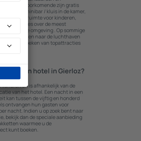
n. De meest voorkomende zijn gratis
n spa, een minibar / kluis in de kamer,
e, een speelruimte voor kinderen,
ieve brochures over de meest
ttracties in de omgeving . Op sommige
transport van en naar de luchthaven
ook het bezoeken van topattracties
ht in een hotel in Gierloz?
n variëren en is afhankelijk van de
ocatie van het hotel. Een nacht in een
it kan tussen de vijftig en honderd
els ontvangen hun gasten voor
er nacht. Indien u op zoek bent naar
 bekijk dan de speciale aanbieding
akketten waarmee u de
ect kunt boeken.