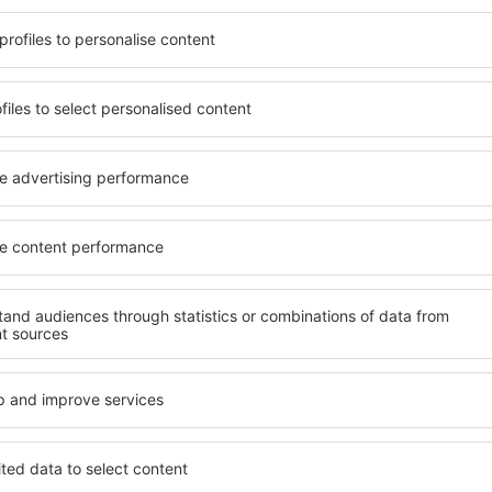
 aan zijn behoeften voldoet.
zijn enkele van de belangri
oogstaand hotel of gaat u
ontworpen all-inclusive hote
sfeer? Is een goedkope
garanderen de hoogste stan
 Met onze hulp kunt u voor
aan faciliteiten voor de g
in Gierloz. Selecteer uw
kwaliteit bevinden zich op de
 van het hotel. Controleer
belangrijke amusement in G
uleringsopties. Hotels in
parkeren en een kamer of sui
ts verder weg van de drukte.
behoeften past. Een hotel 
ijf maar de accommodaties
gewoonlijk gevarieerde optie
. In de buurt is veel te zien
fitness, evenals activiteite
en begin meteen met
accommodaties in Gierloz zij
stellen, gezinnen en mensen
bedrijven die workshops vo
organiseren.
erloz?
Welke faciliteiten ka
Gierloz?
loz te vinden, is door
achine voor accommodaties.
Hotels in Gierloz hebben ve