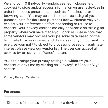
Plan veilig
Zorgeloos boeken met gratiss annuleringsopties.
Bespaar meer
Reisaanbiedingen en speciale aanbiedingen voor
geregistreerde gebruikers.
Accommodaties die u bevallen
Kies uit meer dan 1,3 miljoen accommodaties: hotels,
jeugdherbergen, appartementen en meer.
Meest gezochte accommodatie door eSky-
gebruikers
Accommodatie op Cuba - Populaire steden
Verblijf Las Tunas
Verblijf in Vinales
Verblijf Cayo Largo