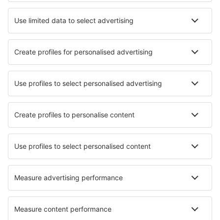
Verblijf Cienaga De Zapata
Verblijf Ciego De Avila
Verblijf in Las Tunas
Verblijf in Trinidad
Verblijf in Guamá
Verblijf in Siguanea
Verblijf in Holguín
Beste accommodatie - steden
Verblijf in Notre Dame Du Portage
Verblijf in Barra do Pirai
Verblijf in Trechtingshausen
Verblijf in Lähn
Verblijf in El Mojon
Verblijf in Canino
Verblijf in Lolo
Verblijf in Sunnansjo
Verblijf Quinta Da Pedra Escrita
Verblijf in Mucharz
Beste accommodatie - regio's