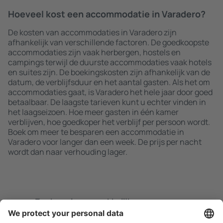
Hoeveel kost een accommodatie in Varadero?
De kosten van accommodaties in Varadero zijn
afhankelijk van verschillende factoren. De goedkoopste
accommodaties zijn vaak herbergen, hostels en
campings terwijl de duurste accommodaties vaak hotels
en suites zijn. De boekingskosten zijn afhankelijk van de
datum, de verblijfsduur en het aantal gasten. Als het om
accommodaties gaat, is Varadero het hele jaar door goed
betaalbaar. De laagste tarieven kunt u echter vinden in
het laagseizoen. Hoe meer gasten in één kamer
verblijven, hoe goedkoper het verblijf per persoon wordt.
Boek om meer te besparen een accommodatie in
Varadero voor langer dan een week. De prijs per nacht
wordt dan naar verhouding lager.
Zoek snel en gemakkelijk
Aanbieding afgestemd op uw verwachtingen.