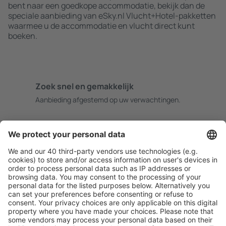
bent naar een goedkope accommodatie, bekijk dan de
speciale aanbieding van eSky.nl Vlucht+Hotel-pakketten
waarmee u de accommodatie en vlucht direct kunt
boeken.
Zoek snel en gemakkelijk
Aanbieding afgestemd op uw verwachtingen.
Plan veilig
Zorgeloos boeken met gratiss annuleringsopties.
Bespaar meer
Reisaanbiedingen en speciale aanbiedingen voor
geregistreerde gebruikers.
Accommodaties die u bevallen