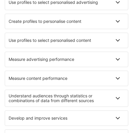
Hotels in Frangarto
Hotels Massignac
Hotels in Albalate de Zorita
Hotels in Lu'an
Hotels in Vaduz
Hotels in Sept-Îles
Hotels in Danilovgrad
Hotels in Tororo
Hotels in Agde
Hotels in Bainton
Beste hotels - regio's
Hotels in Washington
Hotels in Georgia
Hotels in Sequoia National Park
Hotels in Delaware Beaches
Hotels in Louisiana
Hotels in Antalya Regio
Hotels in het Pongolapoort Nature Reserve
Hotels in Wales
Hotels in Burgundy
Hotels in Val Cenis