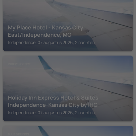
My Place Hotel - Kansas City
East/Independence, MO
Independence, 07 augustus 2026, 2 nachten
INDEPENDENCE
Holiday Inn Express Hotel & Suites
Independence-Kansas City by IHG
Independence, 07 augustus 2026, 2 nachten
BLUE SPRINGS