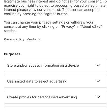
Kies uit meer dan 1,3 miljoen accommodaties: hotels,
jeugdherbergen, appartementen en meer.
Meest gezochte hotels door eSky-gebruikers
Hotels in de Verenigde Staten - Populaire steden
Hotels in Panama City Beach
Hotels in Davenport
Hotels in Kissimmee
Hotels in Myrtle Beach
Hotels in Sevierville
Hotels in Canyon Lake
Hotels in Destin
Hotels in Columbus
Hotels in Frisco
Hotels in Tybee Island
Beste hotels - steden