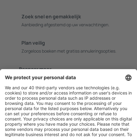
Zoek snel en gemakkelijk
Aanbieding afgestemd op uw verwachtingen.
Plan veilig
Zorgeloos boeken met gratiss annuleringsopties.
Bespaar meer
Reisaanbiedingen en speciale aanbiedingen voor
geregistreerde gebruikers.
Accommodaties die u bevallen
Kies uit meer dan 1,3 miljoen accommodaties: hotels,
jeugdherbergen, appartementen en meer.
Meest gezochte accommodatie door eSky-