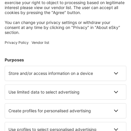
gebruikers
Accommodatie in de Verenigde Staten - Populaire steden
Verblijf in Sevierville
Verblijf in Myrtle Beach
Verblijf in Kissimmee
Verblijf in Panama City Beach
Verblijf in Davenport
Verblijf in Kailua
Verblijf in Princeville
Verblijf in Siesta Key
Verblijf in Kaanapali
Verblijf in Tampa
Beste accommodatie - steden
Verblijf in Sao Sebastiao da Serra
Verblijf in Vernou-sur-Brenne
Verblijf in Teleki
Verblijf in Ostrzeszów
Verblijf in Banzkow