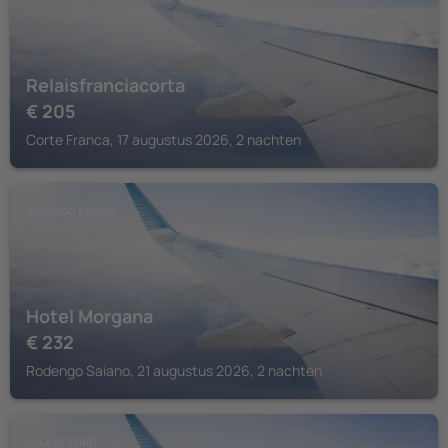
Relaisfranciacorta
€
205
Corte Franca, 17 augustus 2026, 2 nachten
RODENGO SAIANO
Hotel Morgana
€
232
Rodengo Saiano, 21 augustus 2026, 2 nachten
VILLA DI SERIO