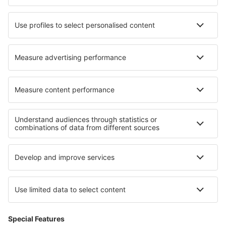
Hotels in Weibersbrunn
Hotels in Siek
Hotels in Mattituck
Hotels Benafim
Hotels in Roussillon
Hotels in Rosendahl
Beste hotels - regio's
Hotels in Lazio
Hotels op Sardinië
Hotels bij het Lago Maggiore
Hotels in Livigno
Hotels in Val Gardena
Hotels op Hawaï
Hotels in Nationaal Park Wartamonding
Hotels in Pieniny
Hotels in Utah
Hotels in Ceahlau National Park