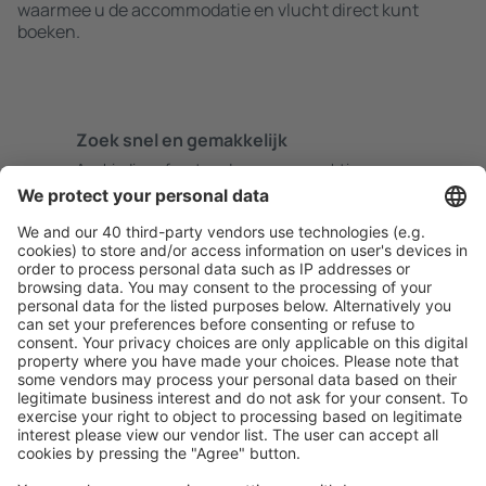
waarmee u de accommodatie en vlucht direct kunt
boeken.
Zoek snel en gemakkelijk
Aanbieding afgestemd op uw verwachtingen.
Plan veilig
Zorgeloos boeken met gratiss annuleringsopties.
Bespaar meer
Reisaanbiedingen en speciale aanbiedingen voor
geregistreerde gebruikers.
Accommodaties die u bevallen
Kies uit meer dan 1,3 miljoen accommodaties: hotels,
jeugdherbergen, appartementen en meer.