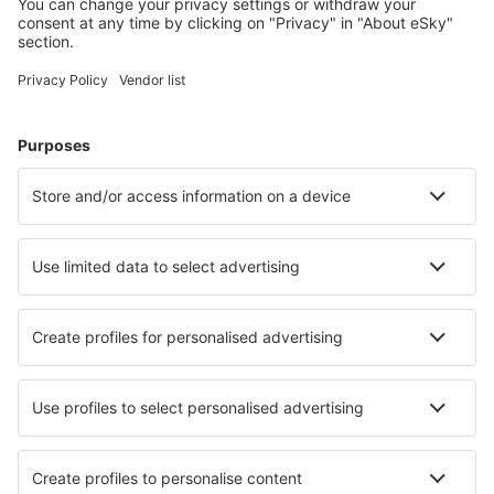
Meest gezochte hotels door eSky-gebruikers
Hotels in Italië - Populaire steden
Hotels in Florence
Hotels in Palermo
Hotels in Napels
Hotels in Milaan
Hotels in Rome
Hotels in Mascali
Hotels in Rosolina
Hotels in Lignano Sabbiadoro
Hotels in Castellammare di Stabia
Hotels in Lerici
Beste hotels - steden
Hotels in Los Corrales
Hotels in Neheim
Hotels in Prochowice
Hotels in Eschenz