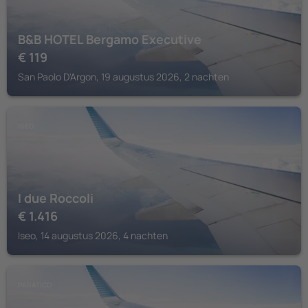
B&B HOTEL Bergamo Executive
€
119
San Paolo D'Argon, 19 augustus 2026, 2 nachten
ISEO
I due Roccoli
€
1.416
Iseo, 14 augustus 2026, 4 nachten
PARATICO