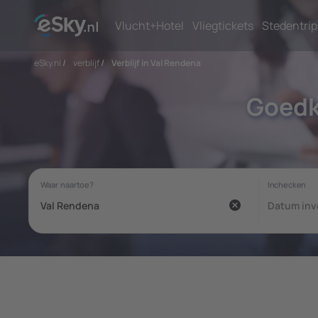
Vlucht+Hotel
Vliegtickets
Stedentrip
eSky.nl
/
verblijf
/
Verblijf in Val Rendena
Goedk