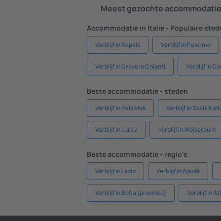
Meest gezochte accommodatie 
Accommodatie in Italië - Populaire ste
Verblijf in Napels
Verblijf in Palermo
Verblijf in Greve in Chianti
Verblijf in C
Beste accommodatie - steden
Verblijf in Ralswiek
Verblijf in Skala Kall
Verblijf in Luray
Verblijf in Walkerburn
Beste accommodatie - regio's
Verblijf in Lazio
Verblijf in Apulië
Verblijf in Sofia (province)
Verblijf in A