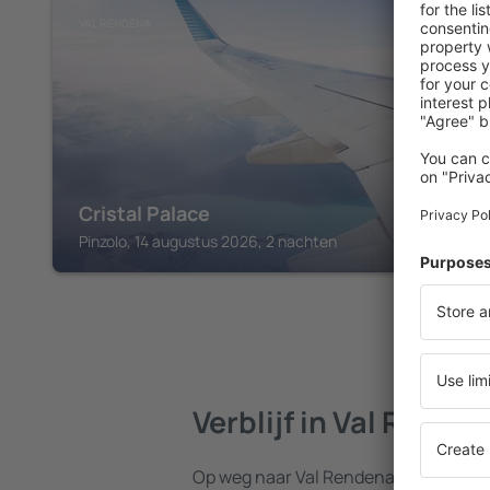
VAL RENDENA
Cristal Palace
Pinzolo, 14 augustus 2026, 2 nachten
Verblijf in Val Rende
Op weg naar Val Rendena? Vind een 