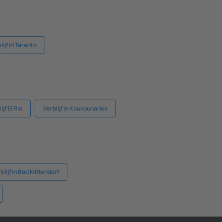
lijf in Taranto
ijf El Rio
Verblijf in Koukounaries
blijf in Bad Mittendorf