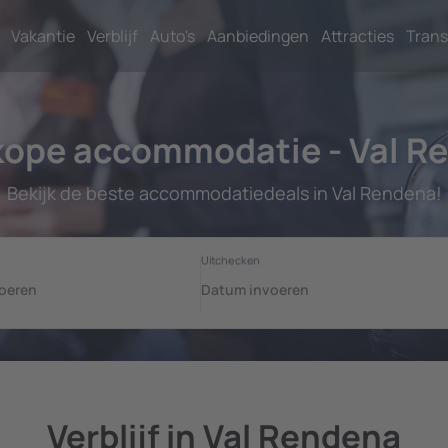
Vakantie
Verblijf
Auto's
Aanbiedingen
Attracties
Trans
ope accommodatie - Val R
Bekijk de beste accommodatiedeals in Val Rendena!
Verblijf in Val Rendena