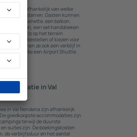
endena zijn afhankelijk van welke
 het aantal sterren. Gasten kunnen
t een kitchenette, een balkon,
theefaciliteiten, een set handdoeken
kunnen gratis op het terrein
t restaurant bestellen of kiezen voor
naast kunnen ze ook een verblijf in
mmodaties die een Airport Shuttle
ccommodatie in Val
s in Val Rendena zijn afhankelijk
. De goedkoopste accommodaties zijn
campings terwijl de duurste
en suites zijn. De boekingskosten
m, de verblijfsduur en het aantal