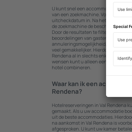
U kunt snel een accommodatie in Va
van een zoekmachine. Voer uw beste
uitcheckdatum in. Na het kiezen van h
de zoekmachine de beschikbare acco
Door de resultaten te filteren op type f
beoordelingen van gasten, afstand to
annuleringsmogelijkheid, wordt het
veel gemakkelijker. Hierdoor kunt u 
Rendena al in slechts enkele minuten
wensen kunt u alleen een accommoda
hotel combineren.
Waar kan ik een accommoda
Rendena?
Hotelreserveringen in Val Rendena 
gemaakt. Als u uw accommodatie boekt 
uit de beste accommodaties. Hierdoo
na aankomst in Val Rendena is voorber
afgesproken. U kunt uw kamer betale