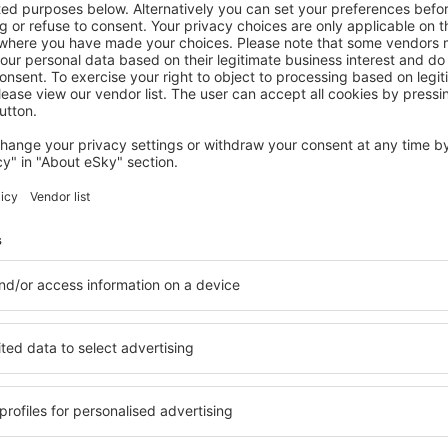
VAL RENDENA
TH Madonna di Campiglio - Golf Hotel
Pinzolo, 14 augustus 2026, 2 nachten
Bekijk meer aanbiedingen in Val Rendena
na
Val Rendena - d
accommodatie
accommodatie geschikt voor