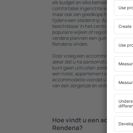
elk budget en elke behoefte. U kunt 
comfortabel ingerichte woningen met
maar ook van goedkope hostels om me
tijdens een stedentrip. Accommodatie
beschikbaar in het centrum, vlakbij 
populaire wijken of regio's. Hierdoor 
verdere plannen een gunstig gelegen
Rendena vinden.
Door vroeg een accommodatie in Val 
zeker dat u na aankomst op uw beste
kunt gaan uitrusten zonder dat u nog
een hotel, appartement of andere a
accommodatie voordat u Val Rendena 
van een zorgeloze en ontspannen sfee
Hoe vindt u een accommoda
Rendena?