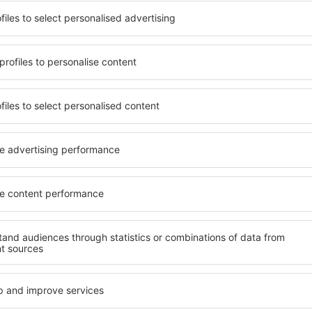
gebruik maken van ruim,
U kunt kiezen uit een uitg
 tal van voorzieningen
Rendena, inclusief woningen
erdere dagen te verblijven
gezinnen, senioren en groep
s in Val Rendena zijn
suites, hotels en pensions 
de luchthaven en in minder
gelegen zijn in het centrum
kunt u afhankelijk van uw
de nabije omgeving, waaron
 accommodatie in Val
vervoer, winkels, servicepu
staan garant voor een fijne 
Rendena te boeken, weet u
Als u op zoek bent naar lux
mming, met een gerust hart
Rendena u veel te bieden. In
 op zoek hoeft te gaan naar
nodig heeft tijdens uw vakan
ccommodatie. Boek uw
geweldige accommodaties i
bezoekt en geniet hierdoor
faciliteiten voor gehandica
r tijdens uw reis.
baby’s, jonge kinderen of hu
tie in Val
Welke voorzieningen
Rendena?