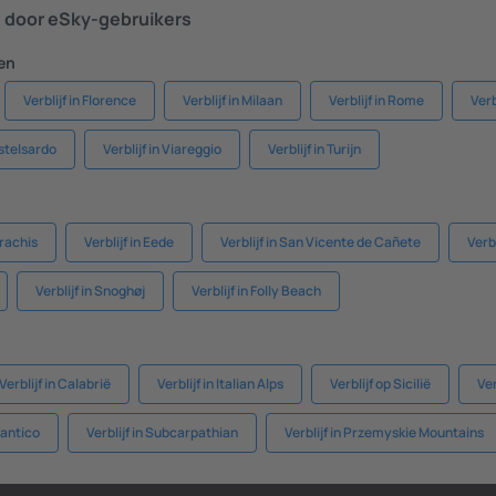
door eSky-gebruikers
den
Verblijf in Florence
Verblijf in Milaan
Verblijf in Rome
Verb
astelsardo
Verblijf in Viareggio
Verblijf in Turijn
irachis
Verblijf in Eede
Verblijf in San Vicente de Cañete
Verbl
Verblijf in Snoghøj
Verblijf in Folly Beach
Verblijf in Calabrië
Verblijf in Italian Alps
Verblijf op Sicilië
Ver
tlantico
Verblijf in Subcarpathian
Verblijf in Przemyskie Mountains