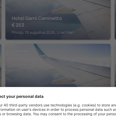
Hotel Garnì Caminetto
€
253
Pinzolo, 28 augustus 2026, 2 nachten
VAL RENDENA
Hotel Spinale
Pinzolo, 14 augustus 2026, 2 nachten