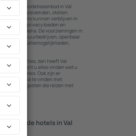
ebreid accommodatieaanbod in Val
 voor alleenreizenden, stellen,
en. Bezoekers kunnen verblijven in
die maximale privacy bieden en
 van Val Rendena. De voorzieningen in
der autoverhuurbedrijven, openbaar
nten en recreatiemogelijkheden,
vakantie.
e accommodaties, dan heeft Val
 deze stad kunt u alles vinden wat u
tie of zakenreis. Ook zijn er
n Val Rendena te vinden met
pten en voor gasten die reizen met
isdieren.
 bieden de hotels in Val