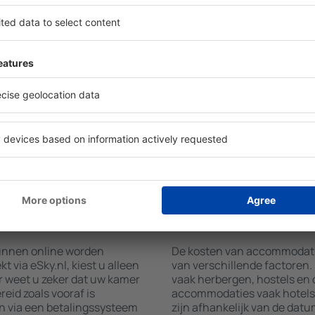
l Rendena vinden met behulp
Hotelvoorzieningen in Val R
mming en in- en
accommodatie geboekt is en
et aantal reizigers, toont
gebruikmaken van kamers me
mmodaties in Val Rendena.
airconditioning, koffie- en 
aciliteit, het aantal sterren,
en internettoegang. Gasten 
t het centrum en gratis
parkeren, een maaltijd in he
 zoeken naar accommodaties
een hotel met zwembad. Daar
uw accommodatie in Val
Val Rendena boeken in acco
 vinden. Afhankelijk van uw
dienst aanbieden.
tie boeken of een vlucht +
tie boeken in Val
Hoeveel kost een a
Rendena?
kunnen online worden
De kosten van accommodatie
via eSky.nl, kiest u alleen
van verschillende factoren
r weet u zeker dat uw kamer
vaak herbergen, hostels en 
eid zoals vooraf is
accommodaties vaak hotels 
n via een betalingssysteem
zijn afhankelijk van de datu