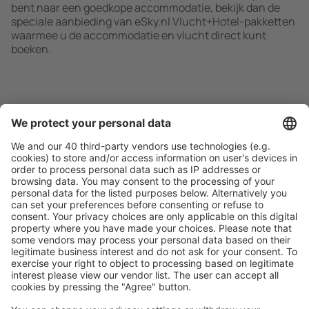
bent naar een goedkope accommodatie, bekijk dan de
speciale aanbieding van eSky.nl Vlucht+Hotel-pakketten
waarmee u de accommodatie en vlucht direct kunt
boeken.
Zoek snel en gemakkelijk
Aanbieding afgestemd op uw verwachtingen.
Plan veilig
Zorgeloos boeken met gratiss annuleringsopties.
Bespaar meer
Reisaanbiedingen en speciale aanbiedingen voor
geregistreerde gebruikers.
Accommodaties die u bevallen