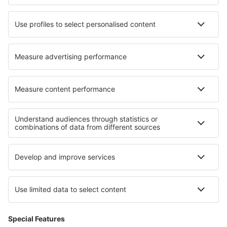
Hotels Aourz
Hotels in Vireda
Hotels in Rojtokmuzsaj
Hotels in Aribinda
Hotels in Trelaze
Hotels in Gorno
Hotels in Couzon
Beste hotels - regio's
Hotels bij het Comomeer
Hotels bij het Gardameer
Hotels in Livigno
Hotels in Apulië
Hotels in Cinque Terre
Hotels op de Britse Maagdeneilanden
Hotels Caribbean
Hotels in Bavaria
Hotels in Opolskie
Hotels in Middle Pomerania