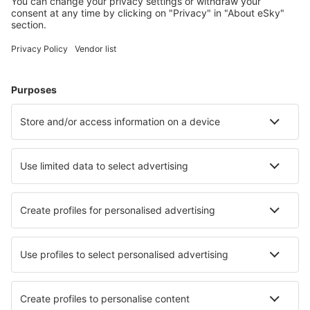
Kies uit meer dan 1,3 miljoen accommodaties: hotels,
jeugdherbergen, appartementen en meer.
Meest gezochte hotels door eSky-gebruikers
Hotels in Italië - Populaire steden
Hotels in Milaan
Hotels in Florence
Hotels in Napels
Hotels in Palermo
Hotels in Rome
Hotels in Ponza
Hotels in Viareggio
Hotels in Otranto
Hotels in Brindisi
Hotels in Locorotondo
Beste hotels - steden
Hotels Ciezkowice
Hotels in Tochigi
Hotels in Arry