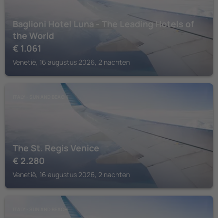
Baglioni Hotel Luna - The Leading Hotels of
the World
€
1.061
Venetië, 16 augustus 2026, 2 nachten
ITALY - SUN AND BEACH
The St. Regis Venice
€
2.280
Venetië, 16 augustus 2026, 2 nachten
ITALY - SUN AND BEACH