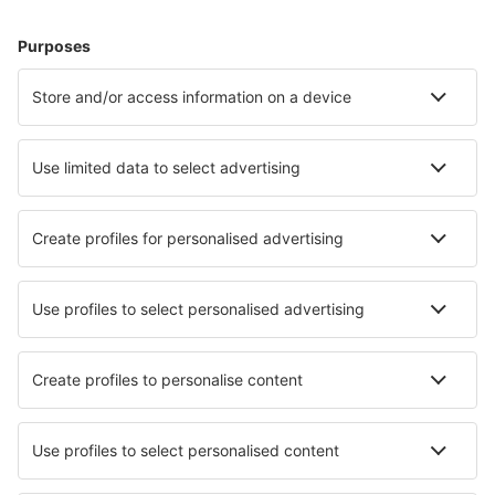
Accommodatie in Italië - Populaire steden
Verblijf in Milaan
Verblijf in Rome
Verblijf in Florence
Verblijf in Palermo
Verblijf in Napels
Verblijf in Bergamo
Verblijf in Ostuni
Verblijf in Trento
Verblijf in Pescara
Verblijf in Valledoria
Beste accommodatie - steden
Verblijf in Angoche
Verblijf in By Kyrkby
Verblijf in Saint-Etienne-du-Bois
Verblijf in Adelshofen
Verblijf in Alcolea de Calatrava
Verblijf in Gullor
Verblijf in Kanali
Verblijf in Gerakini