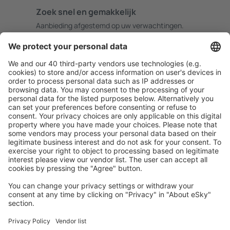
Zoek snel en gemakkelijk
Aanbieding afgestemd op uw verwachtingen.
Plan veilig
Zorgeloos boeken met gratiss annuleringsopties.
Bespaar meer
Reisaanbiedingen en speciale aanbiedingen voor
geregistreerde gebruikers.
Accommodaties die u bevallen
Kies uit meer dan 1,3 miljoen accommodaties: hotels,
jeugdherbergen, appartementen en meer.
Meest gezochte accommodatie door eSky-
gebruikers