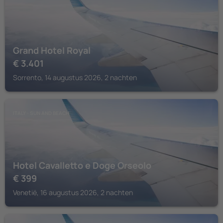
Grand Hotel Royal
€
3.401
Sorrento, 14 augustus 2026, 2 nachten
ITALY - SUN AND BEACH
Hotel Cavalletto e Doge Orseolo
€
399
Venetië, 16 augustus 2026, 2 nachten