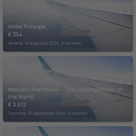
Hotel Principe
€
354
Venetië, 16 augustus 2026, 2 nachten
ITALY - SUN AND BEACH
Mazzarò Sea Palace - The Leading Hotels of
the World
€
3.612
Taormina, 01 september 2026, 2 nachten
ITALY - SUN AND BEACH