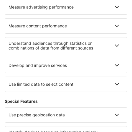
Verblijf in Coconut Island
Verblijf Port Mansfield
Beste accommodatie - regio's
Verblijf in Val di Pejo
Verblijf in Val di Fiemme
Verblijf in Calabrië
Verblijf in Capri Island
Verblijf in Val di Sole
Verblijf in Spis
Verblijf in Monument Valley
Verblijf op Mikonos
Verblijf in Tamaulipas
Verblijf in Nationaal park Etosha