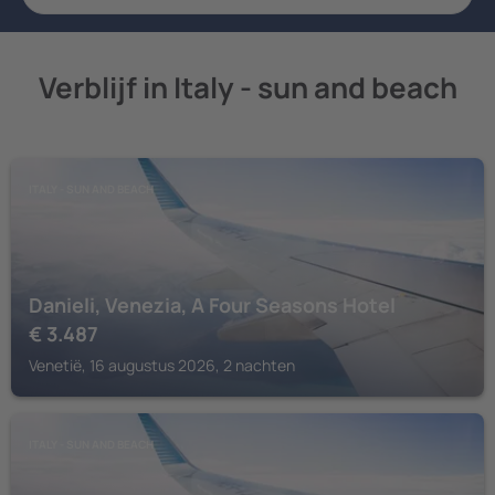
Verblijf in Italy - sun and beach
ITALY - SUN AND BEACH
Danieli, Venezia, A Four Seasons Hotel
€
3.487
Venetië, 16 augustus 2026, 2 nachten
ITALY - SUN AND BEACH