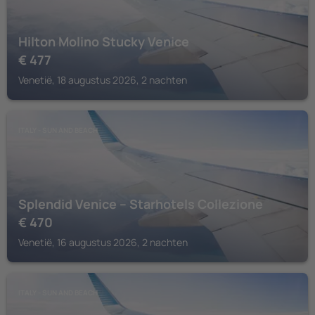
Hilton Molino Stucky Venice
€
477
Venetië, 18 augustus 2026, 2 nachten
ITALY - SUN AND BEACH
Splendid Venice – Starhotels Collezione
€
470
Venetië, 16 augustus 2026, 2 nachten
ITALY - SUN AND BEACH