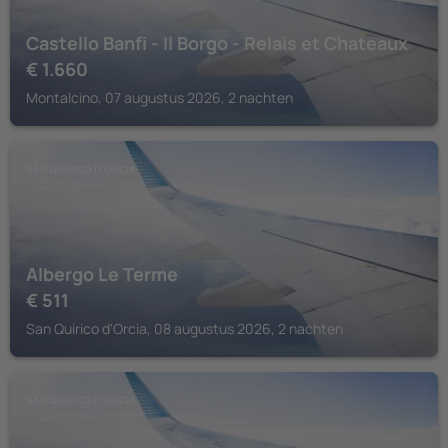
Castello Banfi - Il Borgo - Relais et Chateaux
€
1.660
Montalcino, 07 augustus 2026, 2 nachten
SAN QUIRICO D'ORCIA
Albergo Le Terme
€
511
San Quirico d'Orcia, 08 augustus 2026, 2 nachten
SAN QUIRICO D'ORCIA