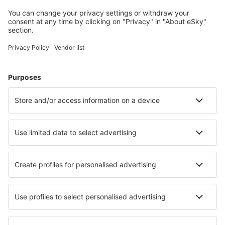
jeugdherbergen, appartementen en meer.
Meest gezochte hotels door eSky-gebruikers
Hotels in Italië - Populaire steden
Hotels in Florence
Hotels in Napels
Hotels in Rome
Hotels in Palermo
Hotels in Milaan
Hotels in Salo
Hotels in Viterbo
Hotels in Monopoli
Hotels in Stresa
Hotels in Sorrento
Beste hotels - steden
Hotels in Carefree
Hotels in Dinteloord
Hotels in Halstock
Hotels in Aubignosc