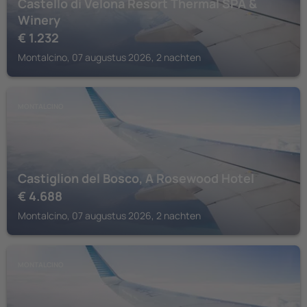
Castello di Velona Resort Thermal SPA &
Winery
€
1.232
Montalcino, 07 augustus 2026, 2 nachten
MONTALCINO
Castiglion del Bosco, A Rosewood Hotel
€
4.688
Montalcino, 07 augustus 2026, 2 nachten
MONTALCINO