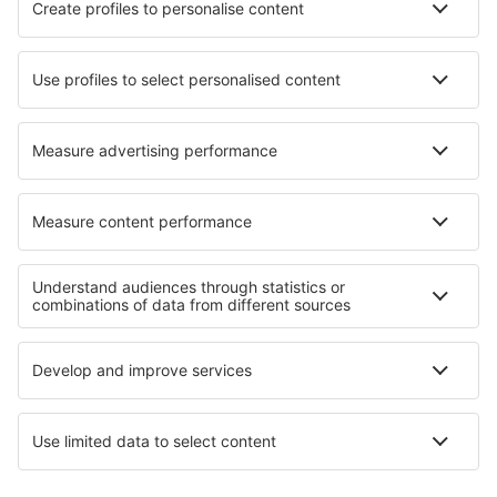
Hotels in Orimattila
Hotels in Chiang Khan
Hotels Degana
Hotels in Ribera De Cardos
Hotels in Lochau
Hotels in Upper Saddle River
Beste hotels - regio's
Hotels op Sicilië
Hotels aan de Rimini Coast
Hotels in Val di Sole
Hotels op Sardinië
Hotels in Lombardy
Hotels Macha Area
Hotels in Dobrich
Hotels in Nationaal park Wolin
Hotels in Saxony
Hotels in West Pomeranian