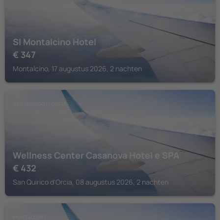
SI Montalcino Hotel
€
347
Montalcino, 17 augustus 2026, 2 nachten
SAN QUIRICO D'ORCIA
Wellness Center Casanova Hotel e SPA
€
432
San Quirico d'Orcia, 08 augustus 2026, 2 nachten
MONTALCINO