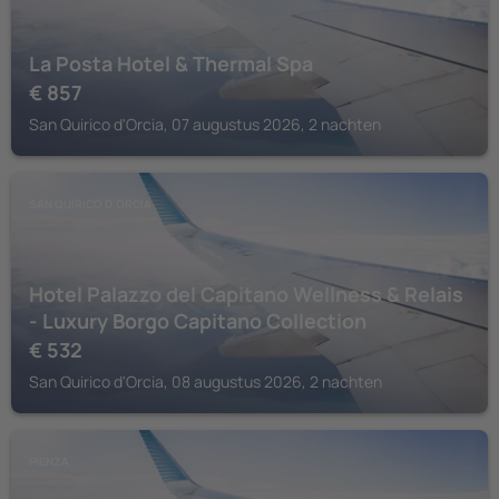
La Posta Hotel & Thermal Spa
€
857
San Quirico d'Orcia, 07 augustus 2026, 2 nachten
SAN QUIRICO D'ORCIA
Hotel Palazzo del Capitano Wellness & Relais
- Luxury Borgo Capitano Collection
€
532
San Quirico d'Orcia, 08 augustus 2026, 2 nachten
PIENZA