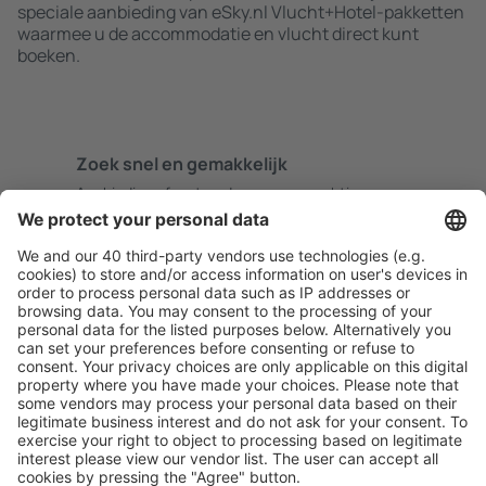
speciale aanbieding van eSky.nl Vlucht+Hotel-pakketten
waarmee u de accommodatie en vlucht direct kunt
boeken.
Zoek snel en gemakkelijk
Aanbieding afgestemd op uw verwachtingen.
Plan veilig
Zorgeloos boeken met gratiss annuleringsopties.
Bespaar meer
Reisaanbiedingen en speciale aanbiedingen voor
geregistreerde gebruikers.
Accommodaties die u bevallen
Kies uit meer dan 1,3 miljoen accommodaties: hotels,