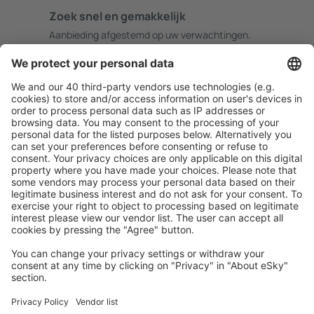
Zoek snel en gemakkelijk
Aanbieding afgestemd op uw verwachtingen.
Plan veilig
Zorgeloos boeken met gratiss annuleringsopties.
Bespaar meer
Reisaanbiedingen en speciale aanbiedingen voor
geregistreerde gebruikers.
Accommodaties die u bevallen
Kies uit meer dan 1,3 miljoen accommodaties: hotels,
jeugdherbergen, appartementen en meer.
Meest gezochte accommodatie door eSky-
gebruikers