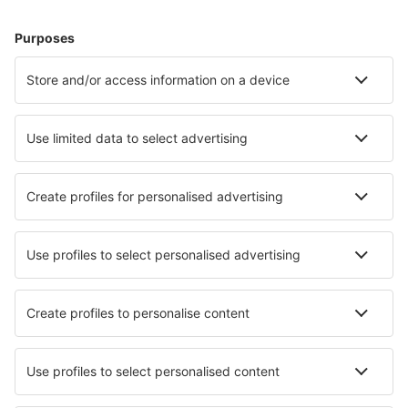
Accommodatie in Italië - Populaire steden
Verblijf in Rome
Verblijf in Florence
Verblijf in Napels
Verblijf in Milaan
Verblijf in Palermo
Verblijf in Fasano
Verblijf in Genua
Verblijf in Riccione
Verblijf in Capri Island
Verblijf in Capannori
Beste accommodatie - steden
Verblijf in Colfax
Verblijf in Lissieu
Verblijf in Beauvechain
Verblijf in Casaccia
Verblijf in Kings Langley
Verblijf in Palma de Mallorca
Verblijf in Scalby
Verblijf in Silves
Verblijf in Djoeba