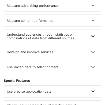
Verblijf in Thiézac
Beste accommodatie - regio's
Verblijf in Val di Sole
Verblijf in Livigno
Verblijf in Italy - sun and beach
Verblijf op Sicilië
Verblijf in Abruzzo
Verblijf in Santiago
Verblijf aan de Franse Rivièra
Verblijf in Hochpustertal
Verblijf in Alta-Snowbird
Verblijf in Warmian-Masurian