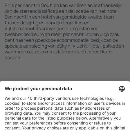
Prijs per nacht in Souflion kan variëren en is afhankelijk
van de sterrenclassificatie en de locatie van het hotel.
Een nacht in een hotel van gemiddelde kwaliteit kan
tussen de vijftig en honderd euro kosten.
Vijfsterrenhotels ontvangen hun gasten voor
tweehonderd euro en meer per nacht. Indien u op zoek
bent naar een goedkope accommodatie, bekijk dan de
speciale aanbieding van eSky.nl Vlucht+Hotel-pakketten
waarmee u de accommodatie en vlucht direct kunt
boeken.
Zoek snel en gemakkelijk
Aanbieding afgestemd op uw verwachtingen.
Plan veilig
Zorgeloos boeken met gratiss annuleringsopties.