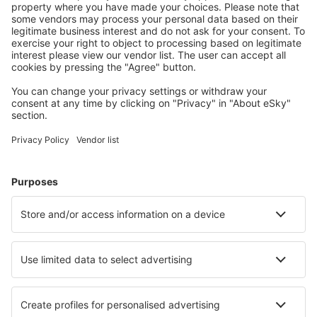
Bespaar meer
Reisaanbiedingen en speciale aanbiedingen voor
geregistreerde gebruikers.
Accommodaties die u bevallen
Kies uit meer dan 1,3 miljoen accommodaties: hotels,
jeugdherbergen, appartementen en meer.
Meest gezochte hotels door eSky-gebruikers
Hotels in Griekenland - Populaire steden
Hotels in Paros
Hotels in Athene
Hotels in Rethimnon
Hotels in Chania
Hotels in Thessaloniki
Hotels in Palaia Fokaia
Hotels in Nydri
Hotels in Andros