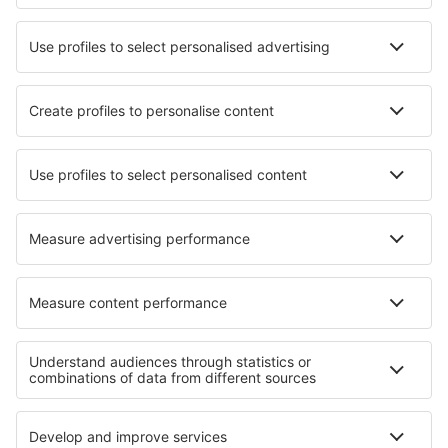
Hotels in Skala (Kefalonia)
Hotels in Golden Beach
Beste hotels - steden
Hotels in Cabeço de Vide
Hotels in Moncalvo
Hotels in Milan
Hotels in Sluis
Hotels in Margaretville
Hotels in Silberg
Hotels in Wellerlooi
Hotels in Tréteau
Hotels in Zirkow
Hotels in Walton-on-thames
Beste hotels - regio's
Hotels op Euboea
Hotels in Kavala
Hotels in Andros
Hotels on Thassos
Hotels op Karpathos
Hotels in Turkije
Hotels in Šariš
Hotels in Wachau Valley
Hotels in Alpbachtal