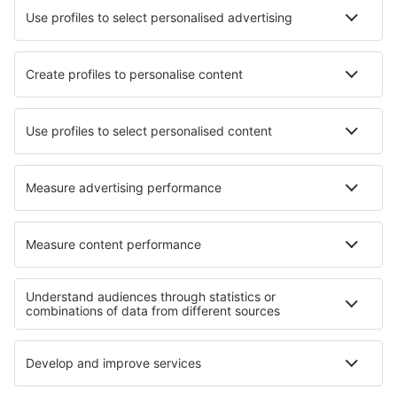
Verblijf in Radstadt
Verblijf in Thundorf
Verblijf in Kochanówka
Verblijf in Plestin-les-Grèves
Verblijf Sobrado
Verblijf in Velika (Agia)
Verblijf in Zacapu
Verblijf in Marghita
Verblijf in Drecji Vrh
Verblijf in Buzan
Beste accommodatie - regio's
Verblijf in Upper Povazie
Verblijf in Gemer
Verblijf in Stredné Považie
Verblijf in Horehronie
Verblijf in Slovak Tatras
Verblijf in Lodzkie
Verblijf in Huila
Verblijf in Goa
Verblijf Crater Lake