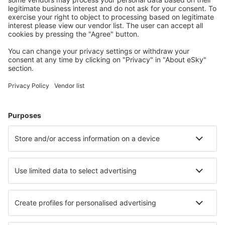
Kies uit meer dan 1,3 miljoen accommodaties: hotels,
jeugdherbergen, appartementen en meer.
Meest gezochte accommodatie door eSky-
gebruikers
Accommodatie in Slowakije - Populaire steden
Verblijf in Bratislava
Verblijf in Liptovský Mikuláš
Verblijf in Vysoké Tatry
Verblijf in Košice
Verblijf in Banská Bystrica
Verblijf in Šturovo
Verblijf in Čadca
Verblijf in Hrabušice
Verblijf in L'ubeľa
Verblijf Oravska Jasenica
Beste accommodatie - steden