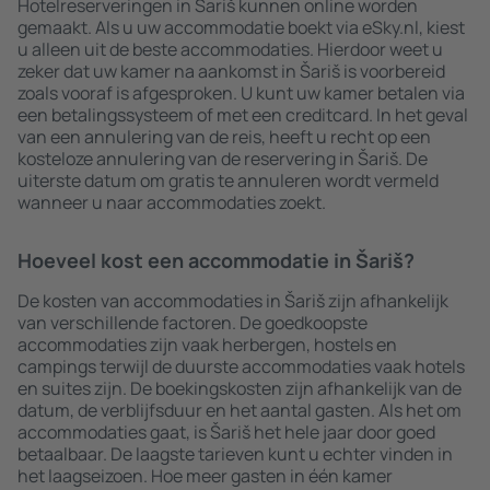
Hotelreserveringen in Šariš kunnen online worden
gemaakt. Als u uw accommodatie boekt via eSky.nl, kiest
u alleen uit de beste accommodaties. Hierdoor weet u
zeker dat uw kamer na aankomst in Šariš is voorbereid
zoals vooraf is afgesproken. U kunt uw kamer betalen via
een betalingssysteem of met een creditcard. In het geval
van een annulering van de reis, heeft u recht op een
kosteloze annulering van de reservering in Šariš. De
uiterste datum om gratis te annuleren wordt vermeld
wanneer u naar accommodaties zoekt.
Hoeveel kost een accommodatie in Šariš?
De kosten van accommodaties in Šariš zijn afhankelijk
van verschillende factoren. De goedkoopste
accommodaties zijn vaak herbergen, hostels en
campings terwijl de duurste accommodaties vaak hotels
en suites zijn. De boekingskosten zijn afhankelijk van de
datum, de verblijfsduur en het aantal gasten. Als het om
accommodaties gaat, is Šariš het hele jaar door goed
betaalbaar. De laagste tarieven kunt u echter vinden in
het laagseizoen. Hoe meer gasten in één kamer