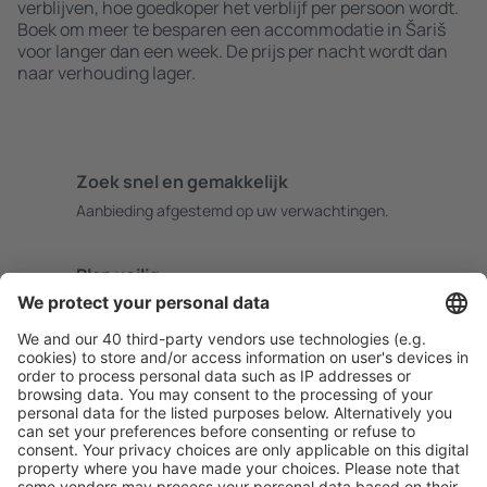
verblijven, hoe goedkoper het verblijf per persoon wordt.
Boek om meer te besparen een accommodatie in Šariš
voor langer dan een week. De prijs per nacht wordt dan
naar verhouding lager.
Zoek snel en gemakkelijk
Aanbieding afgestemd op uw verwachtingen.
Plan veilig
Zorgeloos boeken met gratiss annuleringsopties.
Bespaar meer
Reisaanbiedingen en speciale aanbiedingen voor
geregistreerde gebruikers.
Accommodaties die u bevallen