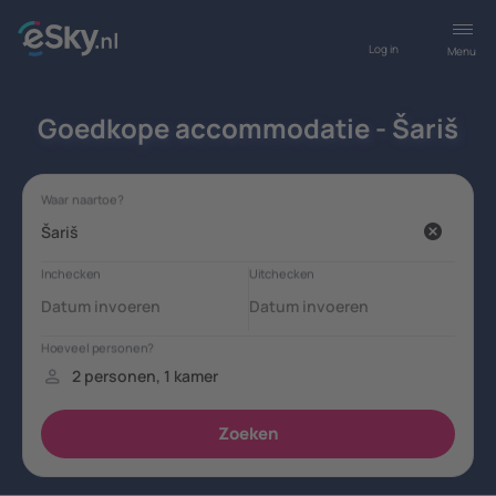
Log in
Menu
Goedkope accommodatie - Šariš