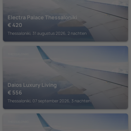
Electra Palace Thessaloniki
€
420
Thessaloniki, 31 augustus 2026, 2 nachten
THESSALONIKI
Daios Luxury Living
€
556
Thessaloniki, 07 september 2026, 3 nachten
THESSALONIKI