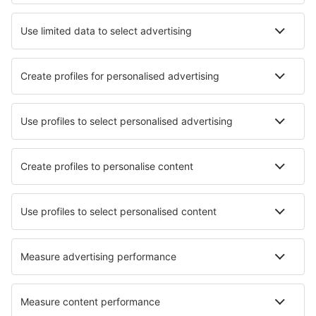
Verblijf in Karpenissi
Verblijf in Kallithea (Rhodes)
Verblijf in Karterados
Verblijf in Antiparos
Verblijf in Ithaki
Beste accommodatie - steden
Verblijf in Hohnstein
Verblijf in Dworp
Verblijf in Allariz
Verblijf in Boutenac
Verblijf in Taneytown
Verblijf in Machy
Verblijf in Monthodon
Verblijf in Morgantown
Verblijf Foros Do Locario
Verblijf in Speicher
Beste accommodatie - regio's