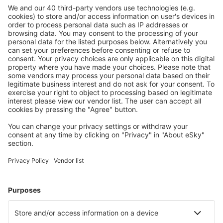
Plan veilig
Zorgeloos boeken met gratiss annuleringsopties.
Bespaar meer
Reisaanbiedingen en speciale aanbiedingen voor
geregistreerde gebruikers.
Accommodaties die u bevallen
Kies uit meer dan 1,3 miljoen accommodaties: hotels,
jeugdherbergen, appartementen en meer.
Meest gezochte accommodatie door eSky-
gebruikers
Accommodatie in Griekenland - Populaire steden
Verblijf in Chania
Verblijf in Lefkada
Verblijf in Rethimnon
Verblijf in Paros
Verblijf in Athene