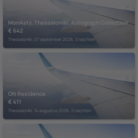
MonAsty, Thessaloniki, Autograph Collection
€
642
Thessaloniki, 07 september 2026, 3 nachten
THESSALONIKI
ON Residence
€
411
Thessaloniki, 14 augustus 2026, 2 nachten
THESSALONIKI