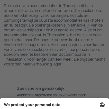
De kosten van accommodaties in Thessaloniki zijn
afhankelijk van verschillende factoren. De goedkoopste
accommodaties zijn vaak herbergen, hostels en
campings terwijl de duurste accommodaties vaak hotels
en suites zijn. De boekingskosten zijn afhankelijk van de
datum, de verblijfsduur en het aantal gasten. Als het om
accommodaties gaat, is Thessaloniki het hele jaar door
goed betaalbaar. De laagste tarieven kunt u echter
vinden in het laagseizoen. Hoe meer gasten in één kamer
verblijven, hoe goedkoper het verblijf per persoon wordt.
Boek om meer te besparen een accommodatie in
Thessaloniki voor langer dan een week. De prijs per nacht
wordt dan naar verhouding lager.
Zoek snel en gemakkelijk
Aanbieding afgestemd op uw verwachtingen.