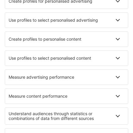
Beste hotels - steden
Hotels in Arimont
Hotels in Filzbach
Hotels Bambangan
Hotels in Teziutlan
Hotels in Sankt Martin am Techelsberg
Hotels Havana
Hotels in Kanali
Hotels in Annaka
Hotels in Altura
Hotels in Chicopee
Beste hotels - regio's
Hotels in Val Thorens
Hotels Les Menuires
Hotels in Disneyland Parijs
Hotels in Val Cenis
Hotels in Ile-de-France
Hotels in Nassfeld - Pressegersee