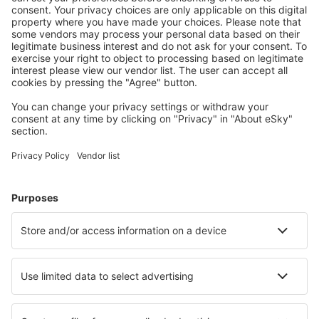
Reisaanbiedingen en speciale aanbiedingen voor
geregistreerde gebruikers.
Accommodaties die u bevallen
Kies uit meer dan 1,3 miljoen accommodaties: hotels,
jeugdherbergen, appartementen en meer.
Meest gezochte hotels door eSky-gebruikers
Hotels in Frankrijk - Populaire steden
Hotels in Cannes
Hotels in Parijs
Hotels in Nice
Hotels in Le Cap d`Agde
Hotels in Frejus
Hotels in Biscarrosse
Hotels in Roquebrune-Cap-Martin
Hotels in Modane
Hotels in Canet
Hotels in Arzon