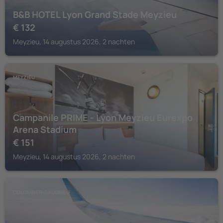
B&B HOTEL Lyon Grand Stade Meyzieu
€
132
Meyzieu, 14 augustus 2026, 2 nachten
MEYZIEU
Campanile PRIME - Lyon Meyzieu Eurexpo
Arena Stadium
€
151
Meyzieu, 14 augustus 2026, 2 nachten
COLOMBIER-SAUGNIEU