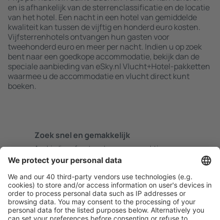
en is afhankelijk van de sterrenclassificatie en de locatie
van het hotel. Een nacht in een hotel van gemiddelde
kwaliteit kan tussen de vijftig en honderd euro kosten.
Vijfsterrenhotels ontvangen hun gasten voor
tweehonderd euro en meer per nacht. Indien u op zoek
bent naar een goedkope accommodatie, bekijk dan de
speciale aanbieding van eSky.nl Vlucht+Hotel-pakketten
waarmee u de accommodatie en vlucht direct kunt
boeken.
Zoek snel en gemakkelijk
Aanbieding afgestemd op uw verwachtingen.
Plan veilig
Zorgeloos boeken met gratiss annuleringsopties.
Bespaar meer