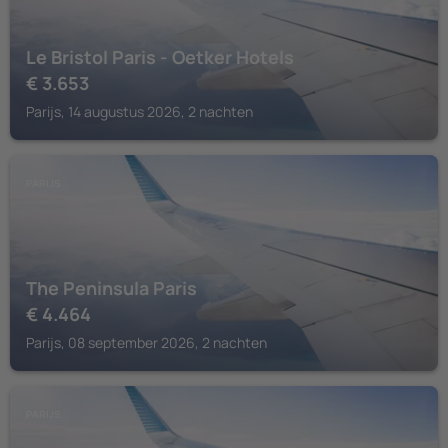
Le Bristol Paris - Oetker Hotels
€
3.653
Parijs, 14 augustus 2026, 2 nachten
PARIJS
The Peninsula Paris
€
4.464
Parijs, 08 september 2026, 2 nachten
PARIJS