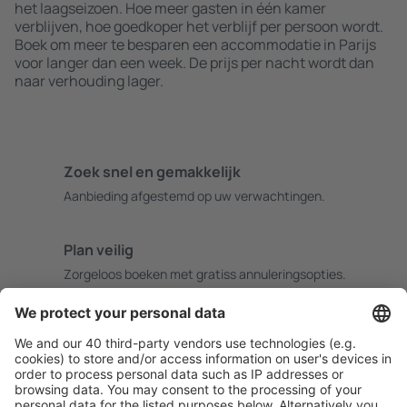
het laagseizoen. Hoe meer gasten in één kamer
verblijven, hoe goedkoper het verblijf per persoon wordt.
Boek om meer te besparen een accommodatie in Parijs
voor langer dan een week. De prijs per nacht wordt dan
naar verhouding lager.
Zoek snel en gemakkelijk
Aanbieding afgestemd op uw verwachtingen.
Plan veilig
Zorgeloos boeken met gratiss annuleringsopties.
Bespaar meer
Reisaanbiedingen en speciale aanbiedingen voor
geregistreerde gebruikers.