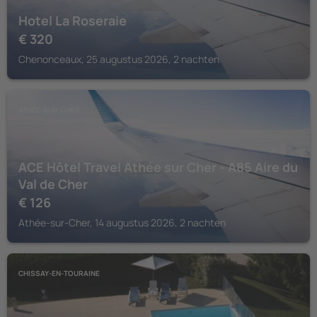
Hotel La Roseraie
€
320
Chenonceaux, 25 augustus 2026, 2 nachten
ATHÉE-SUR-CHER
ACE Hôtel Travel Athée sur Cher - A85 Aire du
Val de Cher
€
126
Athée-sur-Cher, 14 augustus 2026, 2 nachten
CHISSAY-EN-TOURAINE