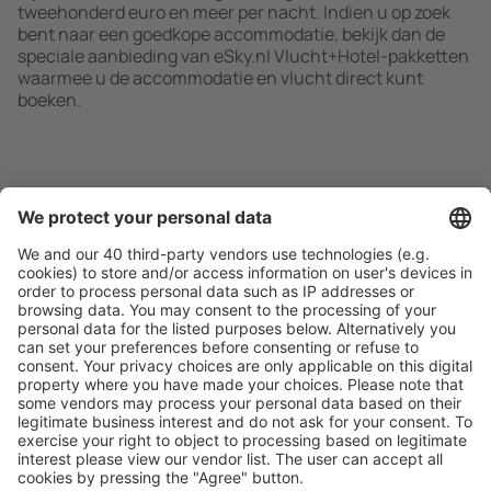
tweehonderd euro en meer per nacht. Indien u op zoek
bent naar een goedkope accommodatie, bekijk dan de
speciale aanbieding van eSky.nl Vlucht+Hotel-pakketten
waarmee u de accommodatie en vlucht direct kunt
boeken.
Zoek snel en gemakkelijk
Aanbieding afgestemd op uw verwachtingen.
Plan veilig
Zorgeloos boeken met gratiss annuleringsopties.
Bespaar meer
Reisaanbiedingen en speciale aanbiedingen voor
geregistreerde gebruikers.