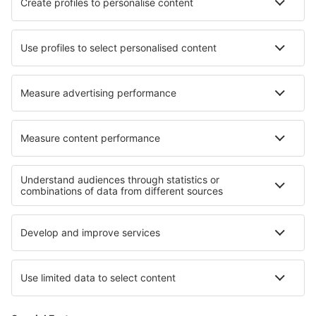
Hotels in Wittmund
Hotels in Storrington
Hotels in Triptis
Hotels in Rødding
Hotels in Speyside
Hotels in Rotondella
Hotels in Strontian
Hotels Pozega
Beste hotels - regio's
Hotels in Meribel-les-Allues
Hotels in Disneyland Parijs
Hotels in Valmeinier
Hotels in Midi-Pyrenees
Hotels in Ile-de-France
Hotels in East Macedonia and Thrace
Hotels in Nationaal park Namakwa
Hotels in Denemarken
Hotels on East Frisian Islands
Hotels in Iguazú