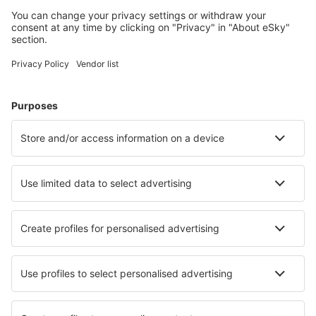
Accommodaties die u bevallen
Kies uit meer dan 1,3 miljoen accommodaties: hotels,
jeugdherbergen, appartementen en meer.
Meest gezochte hotels door eSky-gebruikers
Hotels in Frankrijk - Populaire steden
Hotels in Le Cap d`Agde
Hotels in Cannes
Hotels in Frejus
Hotels in Parijs
Hotels in Nice
Hotels in Sete
Hotels in Carcassonne
Hotels in Rouen
Hotels in Straatsburg
Hotels in Le Lavandou
Beste hotels - steden
Hotels in Pastrana
Hotels in Adelsdorf