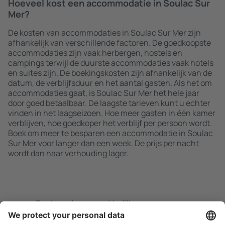
Hoeveel kost een accommodatie in Soulac Sur
Mer?
De kosten van accommodaties in Soulac Sur Mer zijn
afhankelijk van verschillende factoren. De goedkoopste
accommodaties zijn vaak herbergen, hostels en
campings terwijl de duurste accommodaties vaak hotels
en suites zijn. De boekingskosten zijn afhankelijk van de
datum, de verblijfsduur en het aantal gasten. Als het om
accommodaties gaat, is Soulac Sur Mer het hele jaar
door goed betaalbaar. De laagste tarieven kunt u echter
vinden in het laagseizoen. Hoe meer gasten in één kamer
verblijven, hoe goedkoper het verblijf per persoon wordt.
Boek om meer te besparen een accommodatie in Soulac
Sur Mer voor langer dan een week. De prijs per nacht
wordt dan naar verhouding lager.
Zoek snel en gemakkelijk
Aanbieding afgestemd op uw verwachtingen.