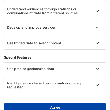
Verblijf Les Menuires
Verblijf in Arc
Verblijf in Alsace
Verblijf in Roztocze
Verblijf in Podlachian
Verblijf in Chodsko
Verblijf in Stredné Považie
Verblijf in Neusiedlersee