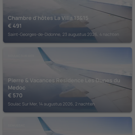
Chambre d'hôtes La Villa 13&15
€
491
Saint-Georges-de-Didonne, 23 augustus 2026, 4 nachten
SOULAC SUR MER
Pierre & Vacances Residence Les Dunes du
Medoc
€
570
Soulac Sur Mer, 14 augustus 2026, 2 nachten
SÉMUSSAC