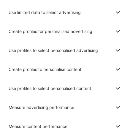
Verblijf in Nice
Verblijf in Cannes
Verblijf in Parijs
Verblijf in Frontignan
Verblijf in Megeve
Verblijf in Arzon
Verblijf in Modane
Verblijf in Six-Fours-les-Plages
Beste accommodatie - steden
Verblijf in Gamagori
Verblijf Inowlodz
Verblijf in Levoča
Verblijf in Lehrberg
Verblijf in Rain
Verblijf in Hednesford
Verblijf in Torring
Verblijf in Elizabeth
Verblijf Luncarty
Verblijf in Gjern
Beste accommodatie - regio's
Verblijf in L''Alpe d''Huez
Verblijf in Disneyland Parijs