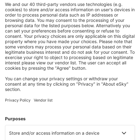
Plan veilig
Zorgeloos boeken met gratiss annuleringsopties.
Bespaar meer
Reisaanbiedingen en speciale aanbiedingen voor
geregistreerde gebruikers.
Accommodaties die u bevallen
Kies uit meer dan 1,3 miljoen accommodaties: hotels,
jeugdherbergen, appartementen en meer.
Meest gezochte accommodatie door eSky-
gebruikers
Accommodatie in Frankrijk - Populaire steden
Verblijf in Frejus
Verblijf in Le Cap d`Agde