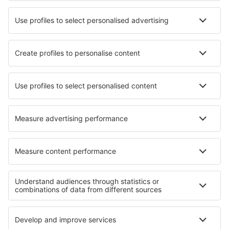
Beste accommodatie - steden
Verblijf in Rhayader
Verblijf in Rosenburg
Verblijf in Karkkila
Verblijf in Bialka
Verblijf in Cervar Porat
Verblijf in Staplehurst
Verblijf in Woodson Terrace
Verblijf in Sasbach
Verblijf in Terno D'Isola
Verblijf in Nettersheim
Beste accommodatie - regio's
Verblijf in French Alps
Verblijf in Champagne
Verblijf in Burgundy
Verblijf in Midi-Pyrenees
Verblijf in Arc
Verblijf in Holguín
Verblijf op Fiji
Verblijf in Veraguas
Verblijf op Cyprus