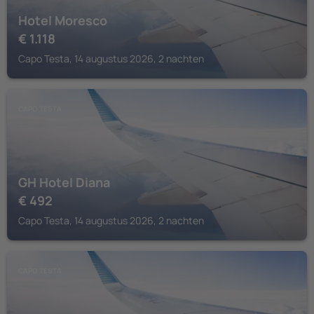
Hotel Moresco
€
1.118
Capo Testa, 14 augustus 2026, 2 nachten
CAPO TESTA
GH Hotel Diana
€
492
Capo Testa, 14 augustus 2026, 2 nachten
CAPO TESTA