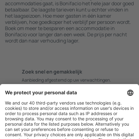
accommodaties gaat, is Bonifacio het hele jaar door goed
betaalbaar. De laagste tarieven kunt u echter vinden in
het laagseizoen. Hoe meer gasten in één kamer
verblijven, hoe goedkoper het verblijf per persoon wordt.
Boek om meer te besparen een accommodatie in
Bonifacio voor langer dan een week. De prijs per nacht
wordt dan naar verhouding lager.
Zoek snel en gemakkelijk
Aanbieding afgestemd op uw verwachtingen.
Plan veilig
Zorgeloos boeken met gratiss annuleringsopties.
Bespaar meer
Reisaanbiedingen en speciale aanbiedingen voor
geregistreerde gebruikers.