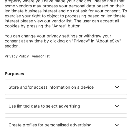
Accommodaties die u bevallen
Kies uit meer dan 1,3 miljoen accommodaties: hotels,
jeugdherbergen, appartementen en meer.
Meest gezochte accommodatie door eSky-
gebruikers
Accommodatie in Frankrijk - Populaire steden
Verblijf in Frejus
Verblijf in Cannes
Verblijf in Le Cap d`Agde
Verblijf in Parijs
Verblijf in Nice
Verblijf in Rijsel
Verblijf in Albi
Verblijf in Crozon
Verblijf in Toulon
Verblijf in Argeles-sur-Mer