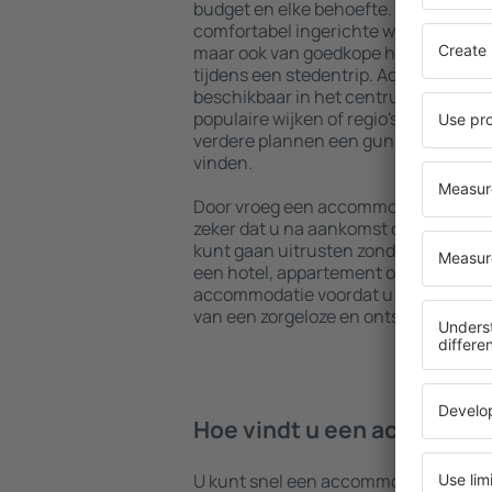
budget en elke behoefte. U kunt gebr
comfortabel ingerichte woningen met
maar ook van goedkope hostels om me
tijdens een stedentrip. Accommodatie
beschikbaar in het centrum, vlakbij 
populaire wijken of regio's. Hierdoor 
verdere plannen een gunstig gelege
vinden.
Door vroeg een accommodatie in Angl
zeker dat u na aankomst op uw beste
kunt gaan uitrusten zonder dat u nog
een hotel, appartement of andere a
accommodatie voordat u Anglesey bez
van een zorgeloze en ontspannen sfee
Hoe vindt u een accommod
U kunt snel een accommodatie in An