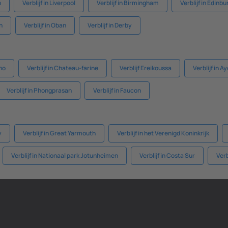
n
Verblijf in Liverpool
Verblijf in Birmingham
Verblijf in Edinb
h
Verblijf in Oban
Verblijf in Derby
ano
Verblijf in Chateau-farine
Verblijf Ereikoussa
Verblijf in A
Verblijf in Phongprasan
Verblijf in Faucon
y
Verblijf in Great Yarmouth
Verblijf in het Verenigd Koninkrijk
Verblijf in Nationaal park Jotunheimen
Verblijf in Costa Sur
Verb