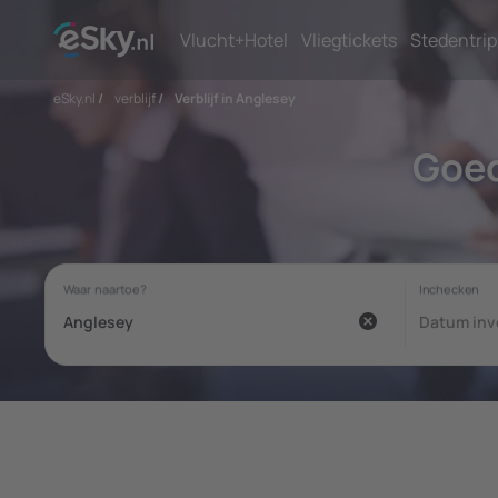
Vlucht+Hotel
Vliegtickets
Stedentrip
eSky.nl
/
verblijf
/
Verblijf in Anglesey
Goed