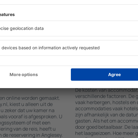
mming en in- en
Hotelvoorzieningen in Angle
et aantal reizigers, toont
accommodatie geboekt is en
mmodaties in Anglesey.
gebruikmaken van kamers me
aciliteit, het aantal sterren,
airconditioning, koffie- en 
t het centrum en gratis
en internettoegang. Gasten 
 zoeken naar accommodaties
parkeren, een maaltijd in he
uw accommodatie in
een hotel met zwembad. Daar
n vinden. Afhankelijk van uw
Anglesey boeken in accommo
tie boeken of een vlucht +
dienst aanbieden.
atie boeken in
Hoeveel kost een a
De kosten van accommodatie
verschillende factoren. De
nen online worden gemaakt.
vaak herbergen, hostels en 
l, kiest u alleen uit de
accommodaties vaak hotels 
u zeker dat uw kamer na
zijn afhankelijk van de datu
als vooraf is afgesproken. U
gasten. Als het om accommod
ingssysteem of met een
door goed betaalbaar. De laa
ering van de reis, heeft u
het laagseizoen. Hoe meer g
 de reservering in Anglesey.