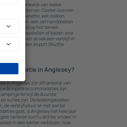
sey zijn afhankelijk van welke
 het aantal sterren. Gasten kunnen
t een kitchenette, een balkon,
theefaciliteiten, een set handdoeken
kunnen gratis op het terrein
t restaurant bestellen of kiezen voor
naast kunnen ze ook een verblijf in
daties die een Airport Shuttle
ccommodatie in Anglesey?
s in Anglesey zijn afhankelijk van
 goedkoopste accommodaties zijn
campings terwijl de duurste
en suites zijn. De boekingskosten
m, de verblijfsduur en het aantal
aties gaat, is Anglesey het hele jaar
gste tarieven kunt u echter vinden in
asten in één kamer verblijven, hoe