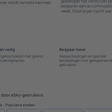
goedkoper het verblijf per 
leren wordt vermeld wanneer
besparen een accommodatie 
week. De prijs per nacht wo
an veilig
Bespaar meer
rgeloos boeken met gratiss
Reisaanbiedingen en speciale
nuleringsopties.
aanbiedingen voor geregistreerd
gebruikers.
door eSky-gebruikers
k - Populaire steden