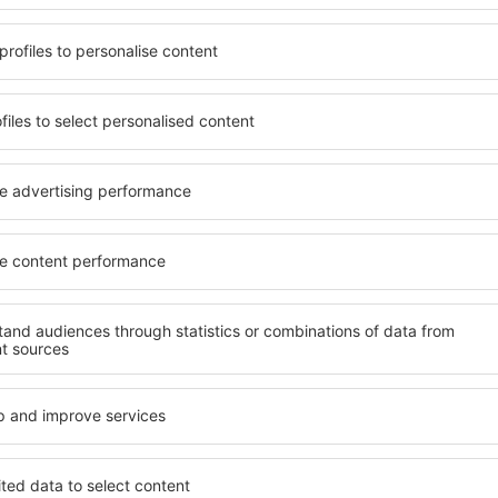
uik maken van ruim,
Anglesey, inclusief woninge
 tal van voorzieningen
gezinnen, senioren en groep
erdere dagen te verblijven
suites, hotels en pensions 
s in Anglesey zijn
gelegen zijn in het centrum
de luchthaven en in minder
nabije omgeving, waaronder
kunt u afhankelijk van uw
vervoer, winkels, servicepu
n accommodatie in Anglesey
staan garant voor een fijne 
Als u op zoek bent naar lu
esey te boeken, weet u
u veel te bieden. In deze sta
mming, met een gerust hart
heeft tijdens uw vakantie of
 op zoek hoeft te gaan naar
accommodaties in Anglesey t
ccommodatie. Boek uw
gehandicapten en voor gaste
oekt en geniet hierdoor
kinderen of huisdieren.
r tijdens uw reis.
atie in Anglesey?
Welke voorzieningen
Anglesey?
glesey vinden met behulp