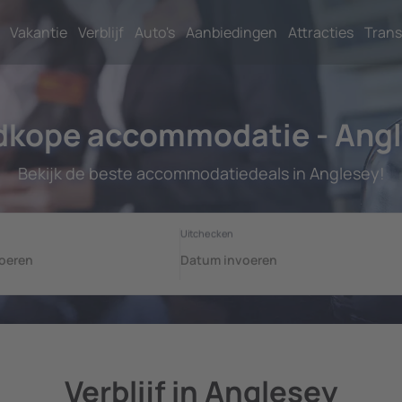
Vakantie
Verblijf
Auto's
Aanbiedingen
Attracties
Trans
kope accommodatie - Ang
Bekijk de beste accommodatiedeals in Anglesey!
Verblijf in Anglesey