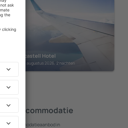
ANGLESEY
The Trecastell Hotel
Amlwch, 14 augustus 2026, 2 nachten
beste accommodatie
ebreid accommodatieaanbod in