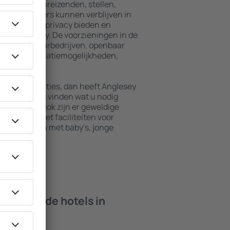
n voor alleenreizenden, stellen,
en. Bezoekers kunnen verblijven in
die maximale privacy bieden en
 van Anglesey. De voorzieningen in de
 autoverhuurbedrijven, openbaar
nten en recreatiemogelijkheden,
vakantie.
xe accommodaties, dan heeft Anglesey
d kunt u alles vinden wat u nodig
 zakenreis. Ook zijn er geweldige
e vinden met faciliteiten voor
n die reizen met baby’s, jonge
 bieden de hotels in