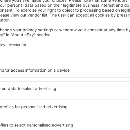
ANGLESEY
The Valley Anglesey
Holyhead, 14 augustus 2026, 2 nachten
Bekijk meer aanbiedingen in Anglesey
Anglesey - de 
mmodatie geschikt voor elk
U kunt kiezen uit een uitg