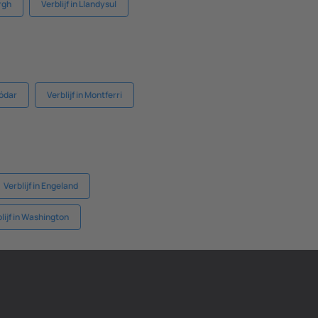
urgh
Verblijf in Llandysul
yódar
Verblijf in Montferri
Verblijf in Engeland
lijf in Washington