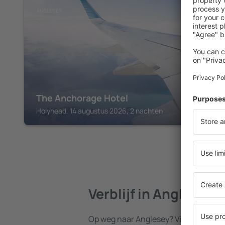
ANGLESEY
The Anchorage Hotel
Holyhead, 14 augustus 2026, 2 nachten
Verblijf in Anglesey
Op weg naar Anglesey? Vind een acco