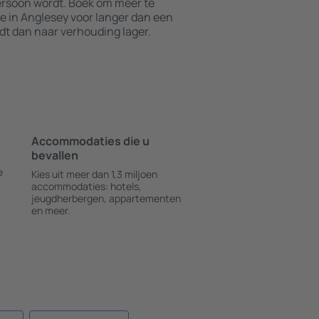
persoon wordt. Boek om meer te
in Anglesey voor langer dan een
rdt dan naar verhouding lager.
Accommodaties die u
bevallen
e
Kies uit meer dan 1,3 miljoen
accommodaties: hotels,
jeugdherbergen, appartementen
en meer.