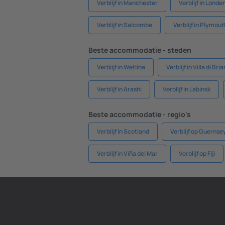
Verblijf in Manchester
Verblijf in Londe
Verblijf in Salcombe
Verblijf in Plymout
Beste accommodatie - steden
Verblijf in Wetlina
Verblijf in Villa di Bri
Verblijf in Arashi
Verblijf in Labinsk
Beste accommodatie - regio's
Verblijf in Scotland
Verblijf op Guernse
Verblijf in Viña del Mar
Verblijf op Fiji