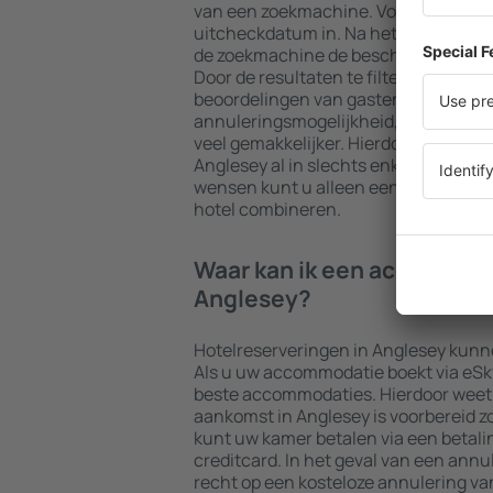
van een zoekmachine. Voer uw beste
uitcheckdatum in. Na het kiezen van h
de zoekmachine de beschikbare acco
Door de resultaten te filteren op type f
beoordelingen van gasten, afstand to
annuleringsmogelijkheid, wordt het
veel gemakkelijker. Hierdoor kunt u 
Anglesey al in slechts enkele minute
wensen kunt u alleen een accommoda
hotel combineren.
Waar kan ik een accommod
Anglesey?
Hotelreserveringen in Anglesey kun
Als u uw accommodatie boekt via eSky.n
beste accommodaties. Hierdoor weet 
aankomst in Anglesey is voorbereid zo
kunt uw kamer betalen via een betal
creditcard. In het geval van een annul
recht op een kosteloze annulering van