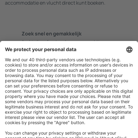
accommodatie en vlucht direct kunt boeken.
Zoek snel en gemakkelijk
Aanbieding afgestemd op uw verwachtingen.
Plan veilig
Zorgeloos boeken met gratiss annuleringsopties.
Bespaar meer
Reisaanbiedingen en speciale aanbiedingen voor
geregistreerde gebruikers.
Accommodaties die u bevallen
Kies uit meer dan 1,3 miljoen accommodaties: hotels,
jeugdherbergen, appartementen en meer.