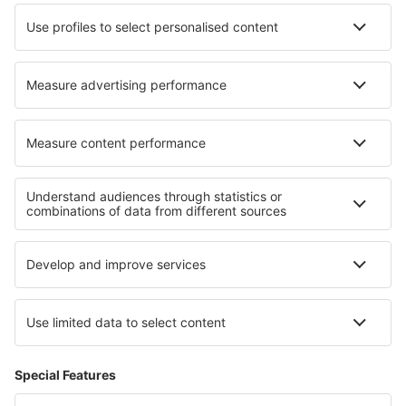
Hotels in Villars-en-Azois
Hotels in Bad Bocklet
Hotels in Áyioi Apóstoloi
Hotels in Glen Carbon
Beste hotels - regio's
Hotels in Capri Island
Hotels in Lombardy
Hotels in Calabrië
Hotels in Dolomites
Hotels op Sardinië
Hotels in Malaysian Borneo
Hotels in Lower Saxony
Hotels in North Africa
Hotels in Masovian
Hotels in Krkonose Mountains