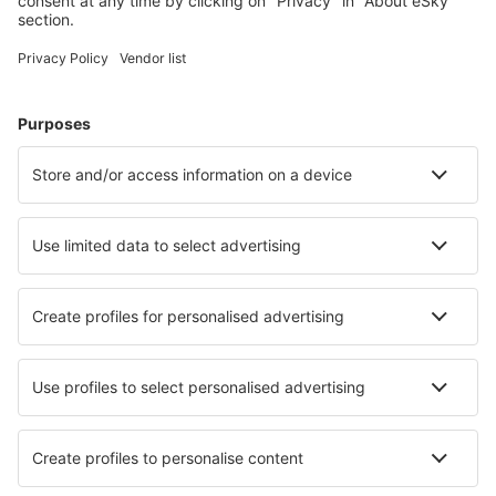
Meest gezochte hotels door eSky-gebruikers
Hotels in Italië - Populaire steden
Hotels in Palermo
Hotels in Milaan
Hotels in Napels
Hotels in Rome
Hotels in Florence
Hotels in Grado
Hotels in Camaiore
Hotels in Siniscola
Hotels in Avola
Hotels in Bari
Beste hotels - steden
Hotels in Paterna del Madera
Hotels in Arembepe
Hotels in Corozal Town
Hotels in Machowa
Hotels in Andebu
Hotels in Si Racha