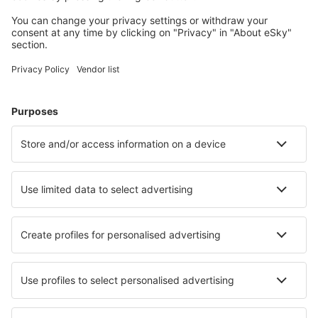
Meest gezochte accommodatie door eSky-
gebruikers
Accommodatie in Polen - Populaire steden
Verblijf in Gdansk
Verblijf in Wroclaw
Verblijf in Krakau
Verblijf in Kolobrzeg
Verblijf in Warschau
Verblijf in Suwalki
Verblijf in Ostroda
Verblijf in Zabrze
Verblijf in Jastarnia
Verblijf in Tychy
Beste accommodatie - steden
Verblijf in Bodio
Verblijf in Moyvalley
Verblijf in Nkoub
Verblijf in Ulfborg
Verblijf Srebrenica
Verblijf in Peschiera del Garda
Verblijf in Casillas