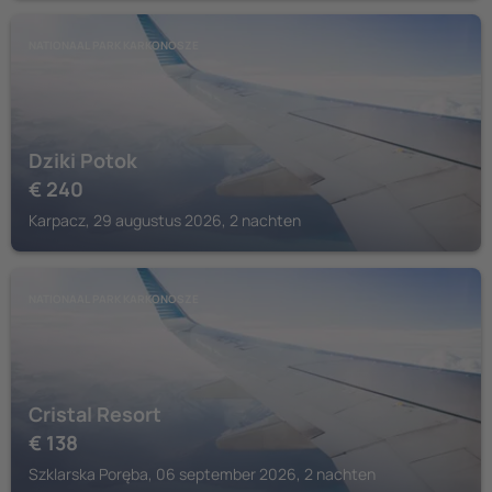
NATIONAAL PARK KARKONOSZE
Dziki Potok
€
240
Karpacz, 29 augustus 2026, 2 nachten
NATIONAAL PARK KARKONOSZE
Cristal Resort
€
138
Szklarska Poręba, 06 september 2026, 2 nachten