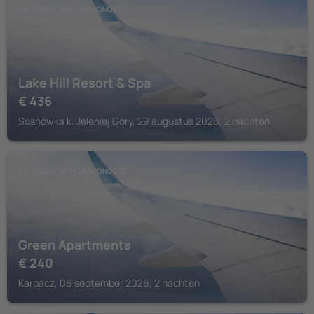
NATIONAAL PARK KARKONOSZE
Lake Hill Resort & Spa
€
436
Sosnówka k. Jeleniej Góry, 29 augustus 2026, 2 nachten
NATIONAAL PARK KARKONOSZE
Green Apartments
€
240
Karpacz, 06 september 2026, 2 nachten