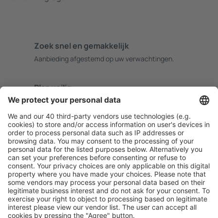
Zoek snel en gemakkelijk
Aanbieding afgestemd op uw verwachtingen.
Plan veilig
Zorgeloos boeken met gratiss annuleringsopties.
Bespaar meer
Reisaanbiedingen en speciale aanbiedingen voor
geregistreerde gebruikers.
Accommodaties die u bevallen
Kies uit meer dan 1,3 miljoen accommodaties: hotels,
jeugdherbergen, appartementen en meer.