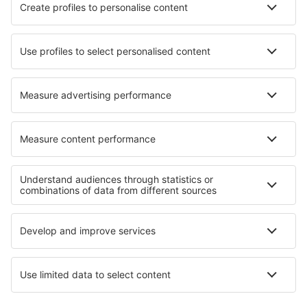
Verblijf in Sandhamn
Verblijf in Elsenham
Verblijf in Aitern
Beste accommodatie - regio's
Verblijf in Lubusz
Verblijf in Pieniny
Verblijf in Nationaal Park Kampinos
Verblijf in Nationaal park Magura
Verblijf in Lower Silesia
Verblijf in Sofia (city)
Verblijf in State of Puebla
Verblijf in Weissensee
Verblijf in Oostelijke Rodopegebergte
Verblijf in Holguín