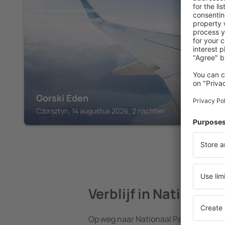
NATIONAAL PARK PIENINY
Gorski Eden
Czorsztyn, 14 augustus 2026, 2 nachten
Verblijf in Nationaal
Op weg naar Nationaal Park Pieniny