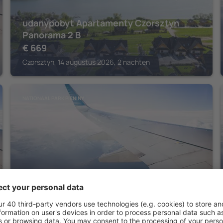
udanypobyt Apartamenty Czorsztyn
Panorama 2 B
€
669
Czorsztyn, 14 augustus 2026, 2 nachten
NATIONAAL PARK PIENINY
Pokoje Gościnne Pienińska Parzenica
Czorsztyn, 14 augustus 2026, 2 nachten