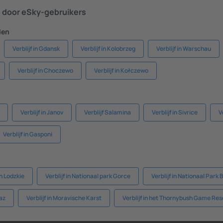
door eSky-gebruikers
den
Verblijf in Gdansk
Verblijf in Kolobrzeg
Verblijf in Warschau
Verblijf in Choczewo
Verblijf in Kołczewo
Verblijf in Janov
Verblijf Salamina
Verblijf in Sivrice
V
Verblijf in Gasponi
in Lodzkie
Verblijf in Nationaal park Gorce
Verblijf in Nationaal Park
Paz
Verblijf in Moravische Karst
Verblijf in het Thornybush Game Res