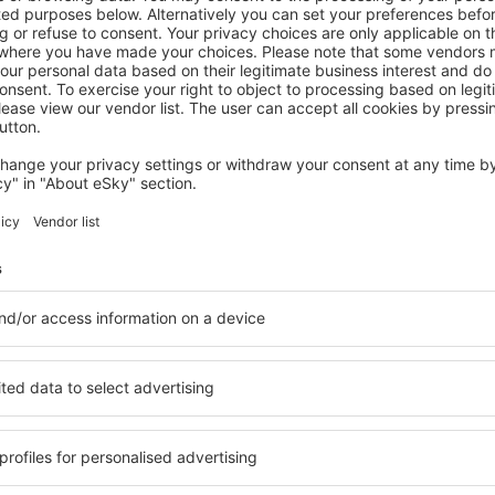
NATIONAAL PARK PIENINY
Miedzy Owcami Meee
Czorsztyn, 14 augustus 2026, 2 nachten
Bekijk meer aanbiedingen in Nationaal Park Pieniny
 Park Pieniny
Nationaal Park 
accommodatie
? Vind een accommodatie