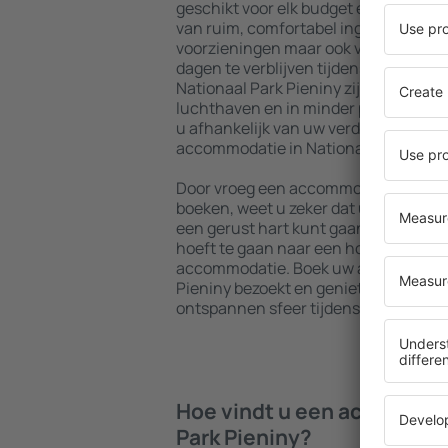
geschikt voor elk budget en elke beh
van ruim, comfortabel ingerichte won
voorzieningen maar ook van goedkop
dagen te verblijven tijdens een sted
Nationaal Park Pieniny zijn beschikba
luchthaven en in minder populaire wij
u afhankelijk van uw verdere planne
accommodatie in Nationaal Park Pien
Door vroeg een accommodatie in Nati
boeken, weet u zeker dat u na aank
een gerust hart kunt gaan uitrusten 
hoeft te gaan naar een hotel, appart
accommodatie. Boek uw accommodati
Pieniny bezoekt en geniet hierdoor v
ontspannen sfeer tijdens uw reis.
Hoe vindt u een accommoda
Park Pieniny?