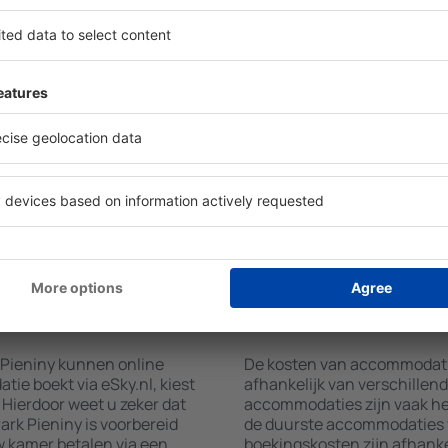
ionaal Park Pieniny vinden
Hotelvoorzieningen in Nation
er uw bestemming en in- en
welke accommodatie geboekt
et aantal reizigers, toont
kunnen gebruikmaken van k
mmodaties in Nationaal
balkon, airconditioning, koff
eren op type faciliteit, het
handdoeken en internettoeg
ten, afstand tot het
terrein parkeren, een maalti
jkheid, wordt het zoeken
kiezen voor een hotel met 
er. Hierdoor kunt u uw
een verblijf in Nationaal P
ny al in slechts enkele
die een Airport Shuttle dien
wensen kunt u alleen een
+ hotel combineren.
atie boeken in
Hoeveel kost een a
Park Pieniny?
 Pieniny kunnen online
De kosten van accommodaties
e boekt via eSky.nl, kiest
afhankelijk van verschillen
 Hierdoor weet u zeker dat
accommodaties zijn vaak he
rk Pieniny is voorbereid
de duurste accommodaties va
w kamer betalen via een
boekingskosten zijn afhanke