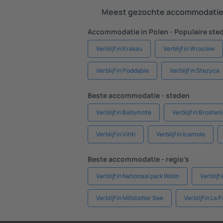
Meest gezochte accommodatie 
Accommodatie in Polen - Populaire ste
Verblijf in Krakau
Verblijf in Wroclaw
Verblijf in Poddąbie
Verblijf in Stezyca
Beste accommodatie - steden
Verblijf in Ballymote
Verblijf in Brosteni
Verblijf in Vihti
Verblijf in Icamole
Beste accommodatie - regio's
Verblijf in Nationaal park Wolin
Verblijf 
Verblijf in Millstatter See
Verblijf in La 