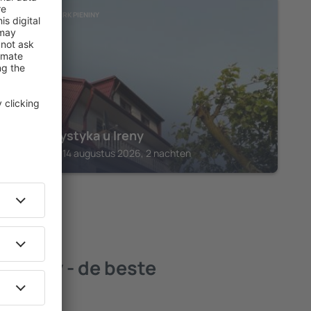
NATIONAAL PARK PIENINY
Agroturystyka u Ireny
Czorsztyn, 14 augustus 2026, 2 nachten
Pieniny - de beste