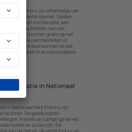
aal Park Pieniny zijn afhankelijk van
 is en het aantal sterren. Gasten
amers met een kitchenette, een
ie- en theefaciliteiten, een set
ang. Gasten kunnen gratis op het
jd in het restaurant bestellen of
zwembad. Daarnaast kunnen ze ook
ark Pieniny boeken in accommodaties
st aanbieden.
ccommodatie in Nationaal
 in Nationaal Park Pieniny zijn
de factoren. De goedkoopste
rbergen, hostels en campings terwijl
ak hotels en suites zijn. De
lijk van de datum, de verblijfsduur en