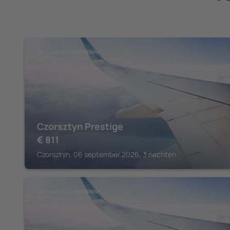
NATIONAAL PARK PIENINY
Czorsztyn Prestige
€
811
Czorsztyn, 06 september 2026, 3 nachten
NATIONAAL PARK PIENINY