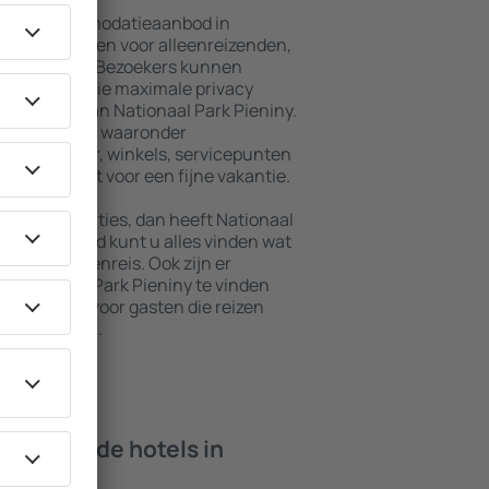
ebreid accommodatieaanbod in
lusief woningen voor alleenreizenden,
n en groepen. Bezoekers kunnen
 en pensions die maximale privacy
et centrum van Nationaal Park Pieniny.
ije omgeving, waaronder
baar vervoer, winkels, servicepunten
staan garant voor een fijne vakantie.
e accommodaties, dan heeft Nationaal
. In deze stad kunt u alles vinden wat
antie of zakenreis. Ook zijn er
 Nationaal Park Pieniny te vinden
dicapten en voor gasten die reizen
f huisdieren.
 bieden de hotels in
iny?