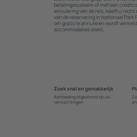
betalingssysteem of met een creditca
annulering van de reis, heeft u recht
van de reservering in Nationaal Park 
om gratis te annuleren wordt vermel
accommodaties zoekt.
Zoek snel en gemakkelijk
Pl
Aanbieding afgestemd op uw
Zo
verwachtingen.
an