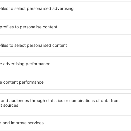
oefte. U kunt gebruik maken
U kunt kiezen uit een uitg
ingen met tal van
Nationaal Park Pieniny, inc
e hostels om meerdere
stellen, gezinnen, seniore
entrip. Accommodaties in
verblijven in suites, hotels
ar in het centrum, vlakbij de
bieden en gelegen zijn in h
ken of regio's. Hierdoor kunt
De voorzieningen in de nab
n een gunstig gelegen
autoverhuurbedrijven, open
iny vinden.
en recreatiemogelijkheden, 
onaal Park Pieniny te
Als u op zoek bent naar lux
omst op uw bestemming, met
Park Pieniny u veel te bieden
zonder dat u nog op zoek
u nodig heeft tijdens uw vak
ement of andere
geweldige accommodaties in
e voordat u Nationaal Park
met faciliteiten voor gehan
an een zorgeloze en
met baby’s, jonge kinderen o
tie in Nationaal
Welke voorzieningen
Nationaal Park Pien