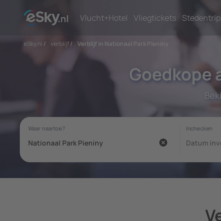
Vlucht+Hotel
Vliegtickets
Stedentrip
eSky.nl
/
verblijf
/
Verblijf in Nationaal Park Pieniny
Goedkope a
Bek
Ve