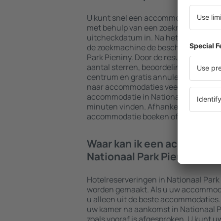
U kunt snel een accommodatie in Nat
met behulp van een zoekmachine. Vo
uitcheckdatum in. Na het kiezen van h
de zoekmachine de beschikbare acco
Park Pieniny. Door de resultaten te filt
aantal sterren, beoordelingen van gas
centrum en gratis annuleringsmogeli
naar accommodaties veel gemakkelijk
accommodatie in Nationaal Park Pieni
minuten vinden. Afhankelijk van uw 
accommodatie boeken of een vlucht 
Waar kan ik een accommod
Nationaal Park Pieniny?
Hotelreserveringen in Nationaal Park
worden gemaakt. Als u uw accommodati
u alleen uit de beste accommodaties.
uw kamer na aankomst in Nationaal Pa
zoals vooraf is afgesproken. U kunt u