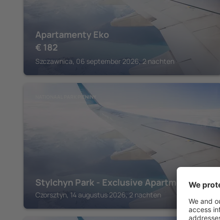
Apartamenty Eko
€
182
Szczawnica, 06 september 2026, 2 nachten
NATIONAAL PARK PIENINY
Stylchyn Park - Exclusive Apartments
Czorsztyn, 14 augustus 2026, 2 nachten