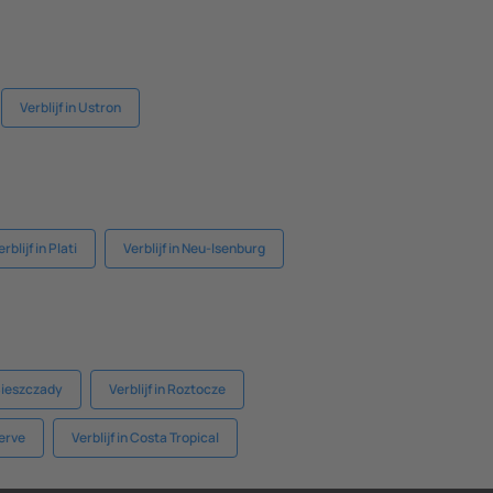
Verblijf in Ustron
erblijf in Plati
Verblijf in Neu-Isenburg
 Bieszczady
Verblijf in Roztocze
erve
Verblijf in Costa Tropical