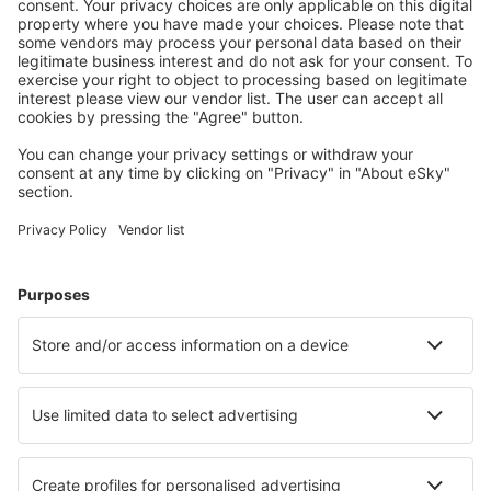
Meest gezochte accommodatie door eSky-
gebruikers
Accommodatie in Hongarije - Populaire steden
Verblijf in Heviz
Verblijf in Boedapest
Verblijf in Hajduszoboszlo
Verblijf in Siofok
Verblijf in Balatonmariafurdo
Verblijf in Zamardi
Verblijf Kapolnasnyek
Verblijf in Mecseknádasd
Verblijf in Ajka
Verblijf in Gyomaendrod
Beste accommodatie - steden
Verblijf in Monchique
Verblijf in Trodica
Verblijf Vallelunga Pratameno