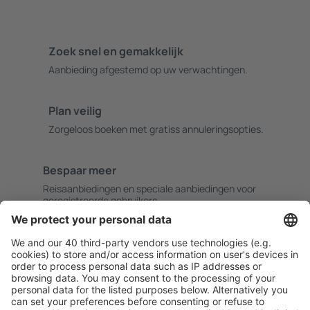
Zoek snel en gemakkelijk
Aanbieding afgestemd op uw verwachtingen.
Plan veilig
Zorgeloos boeken met gratiss annuleringsopties.
Bespaar meer
Reisaanbiedingen en speciale aanbiedingen voor
geregistreerde gebruikers.
Accommodaties die u bevallen
Kies uit meer dan 1,3 miljoen accommodaties: hotels,
jeugdherbergen, appartementen en meer.