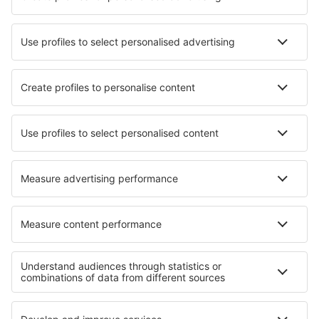
Verblijf in Santa Lucia Valdisotto
Verblijf in Willebroek
Verblijf in Habichtswald
Verblijf in Barry
Verblijf in Pedro Gonzalez
Verblijf in Brezoi
Verblijf in Highland Grove
Beste accommodatie - regio's
Verblijf in Lake Tisza
Verblijf in Central Transdanubia
Verblijf in Southern Hungarian Plains
Verblijf in Northern Hungary
Verblijf in Southern Transdanubia
Verblijf aan de Albanese Rivièra
Verblijf in het Sabi Sand wildreservaat
Verblijf bij de Victoriawatervallen