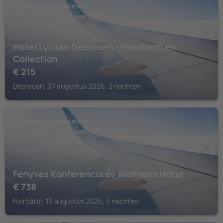
NORTHERN HUNGARIAN PLAINS
Hotel Lycium Debrecen - Handwritten
Collection
€
215
Debrecen, 07 augustus 2026, 2 nachten
NORTHERN HUNGARIAN PLAINS
Fenyves Konferencia és Wellness Hotel
€
738
Nyírbátor, 10 augustus 2026, 3 nachten