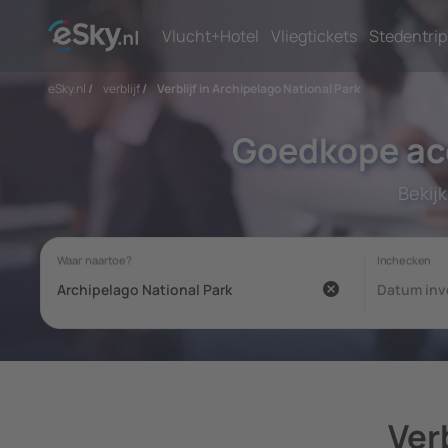
Vlucht+Hotel
Vliegtickets
Stedentrip
eSky.nl
/
verblijf
/
Verblijf in Archipelago National Park
Goedkope acc
Bekij
Ver