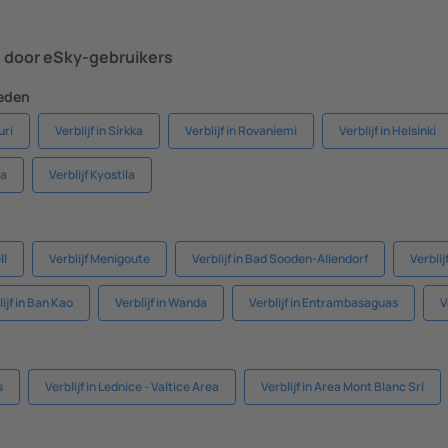
door eSky-gebruikers
teden
uri
Verblijf in Sirkka
Verblijf in Rovaniemi
Verblijf in Helsinki
ta
Verblijf Kyostila
ll
Verblijf Menigoute
Verblijf in Bad Sooden-Allendorf
Verblij
lijf in Ban Kao
Verblijf in Wanda
Verblijf in Entrambasaguas
V
s
Verblijf in Lednice - Valtice Area
Verblijf in Area Mont Blanc Srl