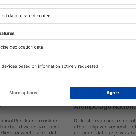
Archipelago Nationa
hipelago National Park
Hotelvoorzieningen in Archip
hine. Voer uw bestemming
van welke accommodatie gebo
ezen van het aantal
Gasten kunnen gebruikmake
 beschikbare accommodaties
een balkon, airconditioning, 
 resultaten te filteren op
handdoeken en internettoeg
eoordelingen van gasten,
terrein parkeren, een maalti
nuleringsmogelijkheid,
kiezen voor een hotel met 
 veel gemakkelijker.
een verblijf in Archipelago 
rchipelago National Park al
accommodaties die een Airp
fhankelijk van uw wensen
en of een vlucht + hotel
atie boeken in
Hoeveel kost een a
?
Archipelago Nationa
tional Park kunnen online
De kosten van accommodatie
e boekt via eSky.nl, kiest
afhankelijk van verschillen
 Hierdoor weet u zeker dat
accommodaties zijn vaak he