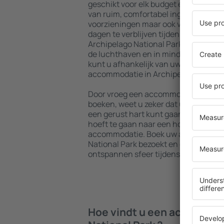
geschikt voor elk budget en elke beh
van ruim, comfortabel ingerichte won
voorzieningen maar ook van goedkop
dagen te verblijven tijdens een sted
Archipelago National Park zijn beschi
de luchthaven en in minder populaire 
kunt u afhankelijk van uw verdere p
accommodatie in Archipelago Nationa
Door vroeg een accommodatie in Arch
boeken, weet u zeker dat u na aank
een gerust hart kunt gaan uitrusten 
hoeft te gaan naar een hotel, appart
accommodatie. Boek uw accommodati
National Park bezoekt en geniet hier
ontspannen sfeer tijdens uw reis.
Hoe vindt u een accommoda