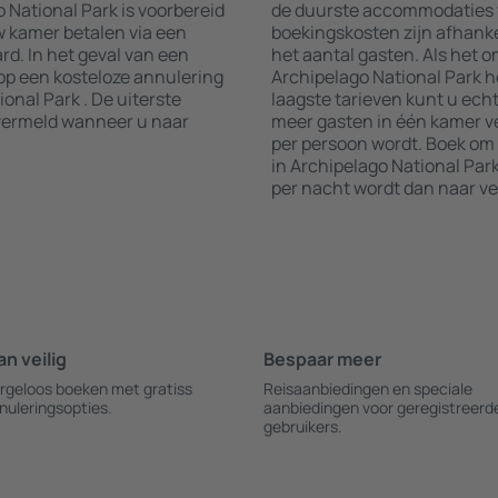
National Park is voorbereid
de duurste accommodaties va
w kamer betalen via een
boekingskosten zijn afhanke
rd. In het geval van een
het aantal gasten. Als het 
 op een kosteloze annulering
Archipelago National Park he
onal Park . De uiterste
laagste tarieven kunt u echt
vermeld wanneer u naar
meer gasten in één kamer ver
per persoon wordt. Boek o
in Archipelago National Park
per nacht wordt dan naar ve
an veilig
Bespaar meer
rgeloos boeken met gratiss
Reisaanbiedingen en speciale
nuleringsopties.
aanbiedingen voor geregistreerd
gebruikers.