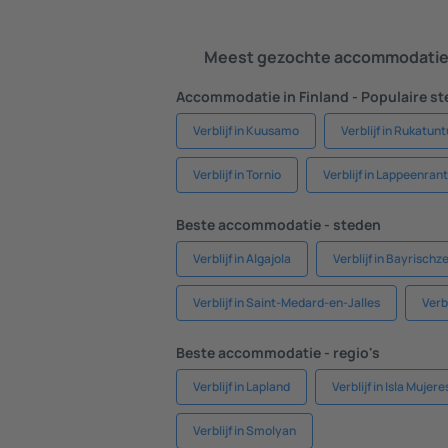
Meest gezochte accommodatie 
Accommodatie in Finland - Populaire s
Verblijf in Kuusamo
Verblijf in Rukatunt
Verblijf in Tornio
Verblijf in Lappeenran
Beste accommodatie - steden
Verblijf in Algajola
Verblijf in Bayrischze
Verblijf in Saint-Medard-en-Jalles
Verb
Beste accommodatie - regio's
Verblijf in Lapland
Verblijf in Isla Mujere
Verblijf in Smolyan