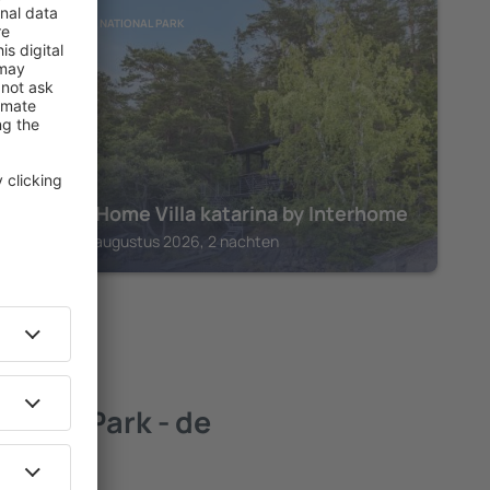
ARCHIPELAGO NATIONAL PARK
Holiday Home Villa katarina by Interhome
Pargas, 14 augustus 2026, 2 nachten
ional Park - de
datie