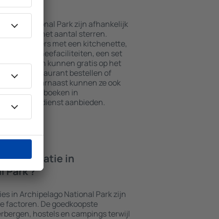
l Park ?
elago National Park zijn afhankelijk
ekt is en het aantal sterren.
n van kamers met een kitchenette,
koffie- en theefaciliteiten, een set
ang. Gasten kunnen gratis op het
jd in het restaurant bestellen of
zwembad. Daarnaast kunnen ze ook
National Park boeken in
ort Shuttle dienst aanbieden.
ccommodatie in
l Park ?
s in Archipelago National Park zijn
de factoren. De goedkoopste
rbergen, hostels en campings terwijl