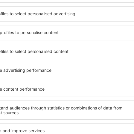
oefte. U kunt gebruik maken
U kunt kiezen uit een uitg
ingen met tal van
Archipelago National Park ,
e hostels om meerdere
alleenreizenden, stellen, g
entrip. Accommodaties in
Bezoekers kunnen verblijven 
kbaar in het centrum, vlakbij
maximale privacy bieden en 
wijken of regio's. Hierdoor
Archipelago National Park . 
lannen een gunstig gelegen
omgeving, waaronder autove
l Park vinden.
winkels, servicepunten en 
voor een fijne vakantie.
ipelago National Park te
omst op uw bestemming, met
Als u op zoek bent naar lux
zonder dat u nog op zoek
Archipelago National Park u 
ement of andere
alles vinden wat u nodig hee
e voordat u Archipelago
Ook zijn er geweldige acco
door van een zorgeloze en
Park te vinden met facilite
gasten die reizen met baby’s
tie in Archipelago
Welke voorzieningen