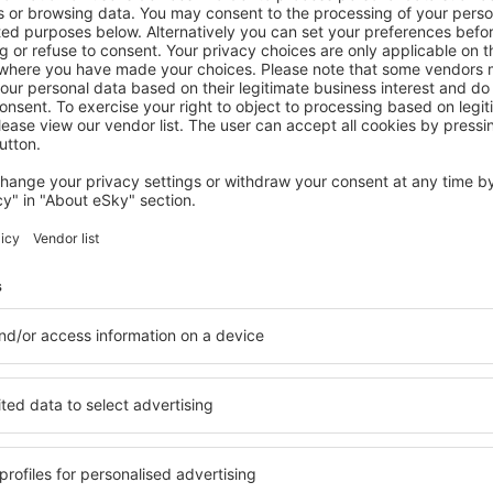
ARCHIPELAGO NATIONAL PARK
Holiday Home Villa henry by Interhome
Kasnäs, 14 augustus 2026, 2 nachten
Bekijk meer aanbiedingen in Archipelago National Park
go National Park
Archipelago Nat
beste accommo
rk ? Vind een accommodatie