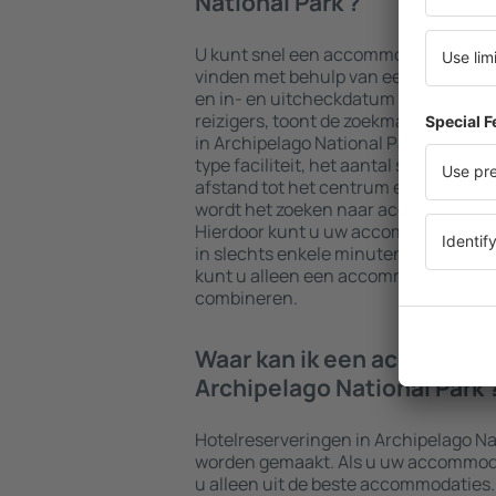
National Park ?
U kunt snel een accommodatie in Arc
vinden met behulp van een zoekmac
en in- en uitcheckdatum in. Na het ki
reizigers, toont de zoekmachine de
in Archipelago National Park . Door de
type faciliteit, het aantal sterren, b
afstand tot het centrum en gratis an
wordt het zoeken naar accommodaties
Hierdoor kunt u uw accommodatie in A
in slechts enkele minuten vinden. A
kunt u alleen een accommodatie boek
combineren.
Waar kan ik een accommod
Archipelago National Park 
Hotelreserveringen in Archipelago Na
worden gemaakt. Als u uw accommodati
u alleen uit de beste accommodaties.