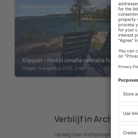
ARCHIPELAGO NATIONAL PARK
Klippan - mökki omalla rannalla Nauvossa
Pargas, 14 augustus 2026, 2 nachten
Verblijf in Archipela
Op weg naar Archipelago National Pa