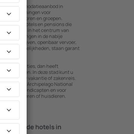
ebreid accommodatieaanbod in
 inclusief woningen voor
ezinnen, senioren en groepen.
in suites, hotels en pensions die
gelegen zijn in het centrum van
De voorzieningen in de nabije
rhuurbedrijven, openbaar vervoer,
recreatiemogelijkheden, staan garant
e accommodaties, dan heeft
veel te bieden. In deze stad kunt u
ft tijdens uw vakantie of zakenreis.
mmodaties in Archipelago National
iten voor gehandicapten en voor
, jonge kinderen of huisdieren.
 bieden de hotels in