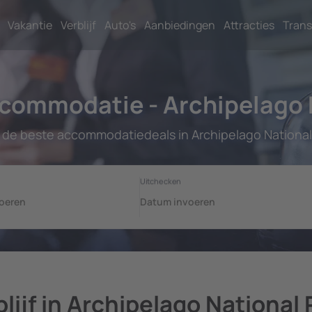
Vakantie
Verblijf
Auto's
Aanbiedingen
Attracties
Trans
ommodatie - Archipelago 
k de beste accommodatiedeals in Archipelago National 
blijf in Archipelago National 