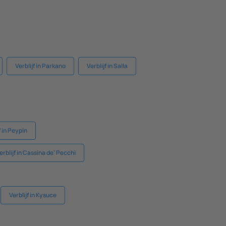
Verblijf in Parkano
Verblijf in Salla
f in Peypin
erblijf in Cassina de' Pecchi
Verblijf in Kysuce