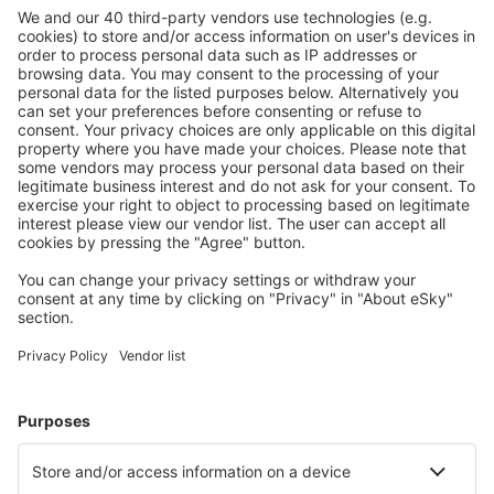
Accommodaties die u bevallen
Kies uit meer dan 1,3 miljoen accommodaties: hotels,
jeugdherbergen, appartementen en meer.
Meest gezochte accommodatie door eSky-
gebruikers
Accommodatie in Zuid-Afrika - Populaire steden
Verblijf in Pretoria
Verblijf in Margate
Verblijf in Johannesburg
Verblijf in Sandton
Verblijf in Kaapstad
Verblijf in Centurion
Verblijf in Ladismith
Verblijf in Boesmanspad
Verblijf in Worcester
Verblijf in Edenvale