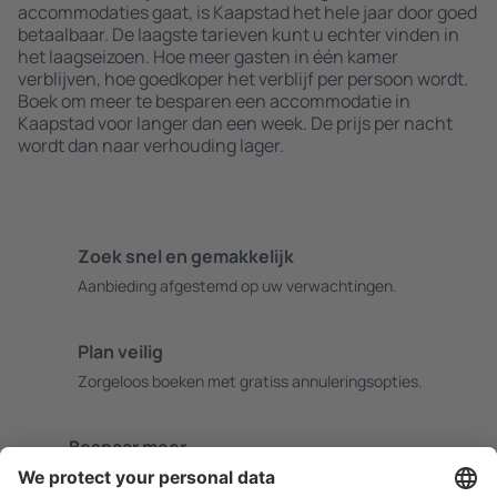
accommodaties gaat, is Kaapstad het hele jaar door goed
betaalbaar. De laagste tarieven kunt u echter vinden in
het laagseizoen. Hoe meer gasten in één kamer
verblijven, hoe goedkoper het verblijf per persoon wordt.
Boek om meer te besparen een accommodatie in
Kaapstad voor langer dan een week. De prijs per nacht
wordt dan naar verhouding lager.
Zoek snel en gemakkelijk
Aanbieding afgestemd op uw verwachtingen.
Plan veilig
Zorgeloos boeken met gratiss annuleringsopties.
Bespaar meer
Reisaanbiedingen en speciale aanbiedingen voor
geregistreerde gebruikers.