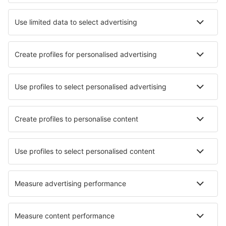
Beste accommodatie - steden
Verblijf in Jayanthipura
Verblijf in Arakabesang Island
Verblijf in Portinatx
Verblijf in Mogan
Verblijf Perham
Verblijf in Diakofti
Verblijf in Montego Bay
Verblijf in Arzl im Pitztal
Verblijf in Ware
Verblijf in Santa Cruz de la Serós
Beste accommodatie - regio's
Verblijf in het Walker Bay Nature Reserve
Verblijf in het Mafikeng Game Reserve
Verblijf in Wildreservaat Manyeleti Game Reserve