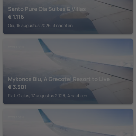
Santo Pure Oia Suites & Villas
€
1.116
Oia, 15 augustus 2026, 3 nachten
CYCLADEN
Mykonos Blu, A Grecotel Resort to Live
€
3.501
Plati Gialos, 17 augustus 2026, 4 nachten
CYCLADEN