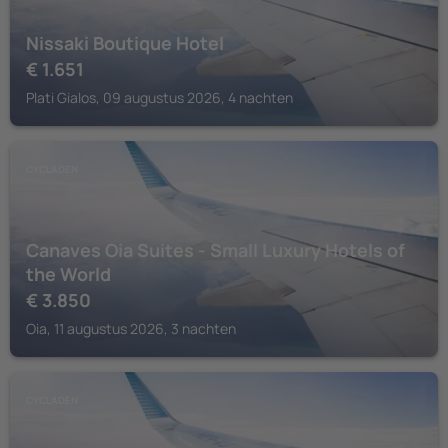
Nissaki Boutique Hotel
€
1.651
Plati Gialos, 09 augustus 2026, 4 nachten
CYCLADEN
Canaves Oia Suites - Small Luxury Hotels of
the World
€
3.850
Oia, 11 augustus 2026, 3 nachten
CYCLADEN