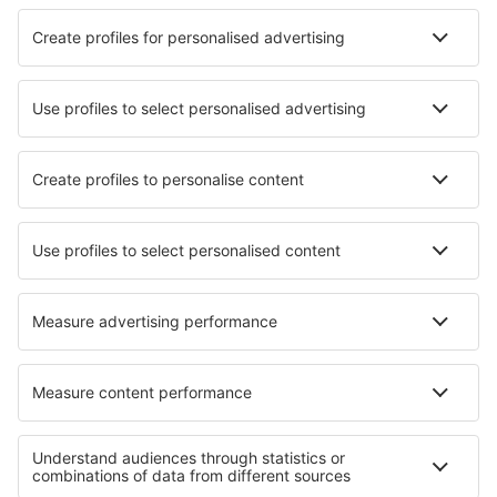
Verblijf in Preveza
Verblijf in Skala (Kefalonia)
Verblijf in Longós
Verblijf in Thassos
Verblijf in Nea Pori
Beste accommodatie - steden
Verblijf in Thabazimbi
Verblijf in Ardagger Markt
Verblijf Riardo
Verblijf in Kadirli
Verblijf in Tenacatita
Verblijf in Ita
Verblijf in Speenoge
Verblijf in Dieren
Verblijf in Glenmont
Verblijf in Flatdal
Beste accommodatie - regio's
Verblijf op Chalcidice
Verblijf in Kavala
Verblijf on Thassos
Verblijf op Rhodos
Verblijf aan de Olympische Rivièra
Verblijf in Austrian Alps