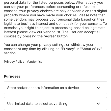
Bespaar meer
Reisaanbiedingen en speciale aanbiedingen voor
geregistreerde gebruikers.
Accommodaties die u bevallen
Kies uit meer dan 1,3 miljoen accommodaties: hotels,
jeugdherbergen, appartementen en meer.
Meest gezochte accommodatie door eSky-
gebruikers
Accommodatie in Griekenland - Populaire steden
Verblijf in Paros
Verblijf in Rethimnon
Verblijf in Chania
Verblijf in Athene
Verblijf in Thessaloniki