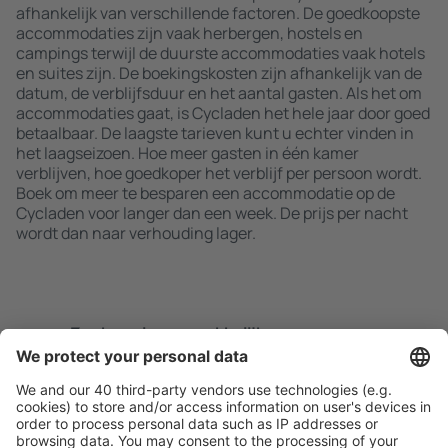
afhankelijk van verschillende factoren. De goedkoopste
accommodaties zijn vaak herbergen, hostels en
campings terwijl de duurste accommodaties vaak hotels
en suites zijn. De boekingskosten zijn afhankelijk van de
datum, de verblijfsduur en het aantal gasten. Als het om
accommodaties gaat, is Cycladen het hele jaar door goed
betaalbaar. De laagste tarieven kunt u echter vinden in
het laagseizoen. Hoe meer gasten in één kamer
verblijven, hoe goedkoper het verblijf per persoon wordt.
Boek om meer te besparen een accommodatie op de
Cycladen voor langer dan een week. De prijs per nacht
wordt dan naar verhouding lager.
Zoek snel en gemakkelijk
Aanbieding afgestemd op uw verwachtingen.
Plan veilig
Zorgeloos boeken met gratiss annuleringsopties.