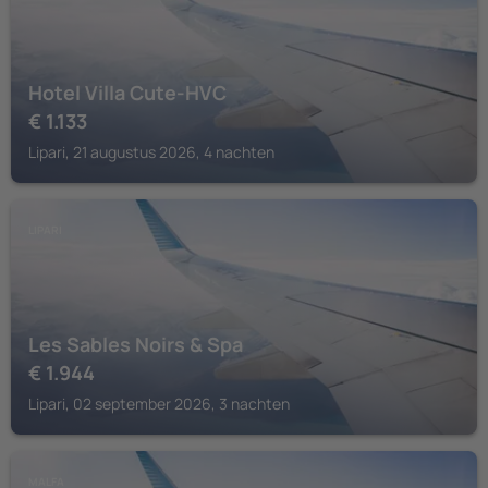
Hotel Villa Cute-HVC
€
1.133
Lipari, 21 augustus 2026, 4 nachten
LIPARI
Les Sables Noirs & Spa
€
1.944
Lipari, 02 september 2026, 3 nachten
MALFA