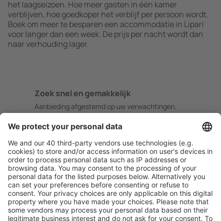
het laagseizoen. Hoe meer gasten in één kamer
verblijven, hoe goedkoper het verblijf per persoon wordt.
Boek om meer te besparen een accommodatie in Lipari
voor langer dan een week. De prijs per nacht wordt dan
naar verhouding lager.
Zoek snel en gemakkelijk
Aanbieding afgestemd op uw verwachtingen.
Plan veilig
Zorgeloos boeken met gratiss annuleringsopties.
Bespaar meer
Reisaanbiedingen en speciale aanbiedingen voor
geregistreerde gebruikers.