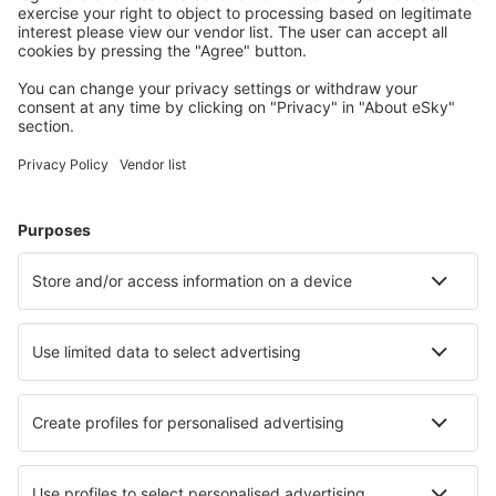
Accommodaties die u bevallen
Kies uit meer dan 1,3 miljoen accommodaties: hotels,
jeugdherbergen, appartementen en meer.
Meest gezochte accommodatie door eSky-
gebruikers
Accommodatie in Italië - Populaire steden
Verblijf in Florence
Verblijf in Napels
Verblijf in Palermo
Verblijf in Rome
Verblijf in Milaan
Verblijf in Orosei
Verblijf in Palau
Verblijf in Alghero
Verblijf in Volterra
Verblijf in Monopoli
Beste accommodatie - steden
Verblijf in Klimontow
Verblijf in Caineville