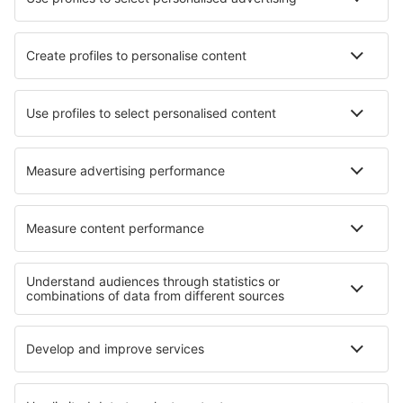
Verblijf in Segurilla
Verblijf in Riells I Viabrea
Verblijf in Argonne
Verblijf in Kings Mountain
Verblijf in Takana
Verblijf in Summerland
Verblijf in Tlamacas
Verblijf in Hindon
Beste accommodatie - regio's
Verblijf in Val di Fassa
Verblijf in Val di Sole
Verblijf in Ischia
Verblijf in Lazio
Verblijf aan de Venetiaanse Rivièra
Verblijf op Rarotonga
Verblijf in Arc
Verblijf in District Cluj
Verblijf in Montes Jizera
Verblijf in Baja California Sur