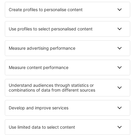
Hotels in Saint-Martin-Vésubie
Hotels in Joeuf
Hotels in Canedo
Hotels in Oberaurach
Hotels in Pluckley
Hotels in Oksbrl
Hotels in Coleshill
Beste hotels - regio's
Hotels in de Baai van Monterey
Hotels in Santa Catalina Island
Hotels in Minnesota
Hotels in California Coast
Hotels in Aspen
Hotels in Garmisch-Partenkirchen
Hotels in Normandie
Hotels in Nationaal Park Drawa
Hotels in Beni Suef
Hotels in Val Thorens