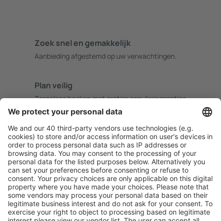
Zoek snel en gemakkelijk
Aanbieding afgestemd op uw verwachtingen.
Plan veilig
Zorgeloos boeken met gratiss annuleringsopties.
Bespaar meer
Reisaanbiedingen en speciale aanbiedingen voor
geregistreerde gebruikers.
Accommodaties die u bevallen
Kies uit meer dan 1,3 miljoen accommodaties: hotels,
jeugdherbergen, appartementen en meer.