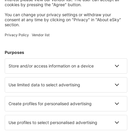
Meest gezochte hotels door eSky-gebruikers
Hotels in de Verenigde Staten - Populaire steden
Hotels in Davenport
Hotels in Panama City Beach
Hotels in Myrtle Beach
Hotels in Sevierville
Hotels in Kissimmee
Hotels in Kill Devil Hills
Hotels in Huntington Beach
Hotels in Oklahoma City
Hotels in Siesta Key
Hotels in Cleveland
Beste hotels - steden
Hotels in Sougraigne
Hotels in Rautajärvi
Hotels in Bad Soden am Taunus