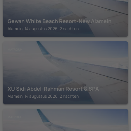
Gewan White Beach Resort-New Alamein
Alamein, 14 augustus 2026, 2 nachten
MATROUH
XU Sidi Abdel-Rahman Resort & SPA
Alamein, 14 augustus 2026, 2 nachten
MATROUH