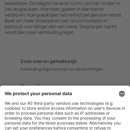
betaalbaar. De laagste tarieven kunt u echter vinden in
het laagseizoen. Hoe meer gasten in één kamer
verblijven, hoe goedkoper het verblijf per persoon wordt.
Boek om meer te besparen een accommodatie in
Matrouh voor langer dan een week. De prijs per nacht
wordt dan naar verhouding lager.
Zoek snel en gemakkelijk
Aanbieding afgestemd op uw verwachtingen.
Plan veilig
Zorgeloos boeken met gratiss annuleringsopties.
Bespaar meer
Reisaanbiedingen en speciale aanbiedingen voor
geregistreerde gebruikers.