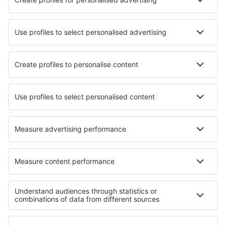
Beste accommodatie - steden
Verblijf in Dramalj
Verblijf in Tulle
Verblijf in Grugliasco
Verblijf in Tavernoles
Verblijf in Bonnac-la-Côte
Verblijf in Panagitsa
Verblijf in Beekbergen
Verblijf in Askham
Verblijf in Shipuzhen
Verblijf in Hin Dat
Beste accommodatie - regio's
Verblijf aan de Rode Zee
Verblijf in Cairo
Verblijf in Egypte
Verblijf in Faiyum
Verblijf in Suez
Verblijf in Ceahlau National Park
Verblijf in Hochkoenig