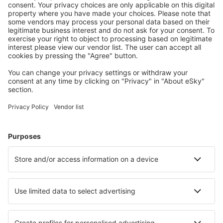
Accommodaties die u bevallen
Kies uit meer dan 1,3 miljoen accommodaties: hotels,
jeugdherbergen, appartementen en meer.
Meest gezochte accommodatie door eSky-
gebruikers
Accommodatie in Egypte - Populaire steden
Verblijf in Gizah
Verblijf in Alamein
Verblijf in Caïro
Verblijf in Hurghada
Verblijf in 6th Of October City
Verblijf in Shalshuk
Verblijf in Soma Bay
Verblijf in Shark Elowainat
Verblijf in Al Mahallah Al Kubra
Verblijf in Sharm el-Sheikh