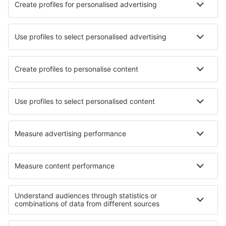
Beste hotels - steden
Hotels in Berrocal
Hotels in Columbus
Hotels Senneterre
Hotels in Schwenheim
Hotels in Marcillac-Lanville
Hotels in Takayama
Hotels in Verona
Hotels in Norfolk
Hotels in Murter
Hotels in Val Morin
Beste hotels - regio's
Hotels bij de Watervallen van de Iguaçu
Hotels in Copacabana
Hotels in Praia do Forte
Hotels in Ipanema
Hotels in Florianópolis
Hotels in Alaska