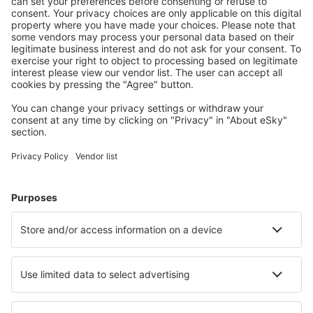
geregistreerde gebruikers.
Accommodaties die u bevallen
Kies uit meer dan 1,3 miljoen accommodaties: hotels,
jeugdherbergen, appartementen en meer.
Meest gezochte hotels door eSky-gebruikers
Hotels in Brazilië - Populaire steden
Hotels in Rio de Janeiro
Hotels in São Paulo
Hotels in Florianópolis
Hotels in Cabo Frio
Hotels in Belém
Hotels in Mongaguá
Hotels in Alto Paraíso de Goiás
Hotels in Foz do Iguaçu
Hotels in Touros
Hotels in Aparecida