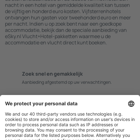
nacht in een hotel van gemiddelde kwaliteit kan tussen
de vijftig en honderd euro kosten. Vijfsterrenhotels
ontvangen hun gasten voor tweehonderd euro en meer
per nacht. Indien u op zoek bent naar een goedkope
accommodatie, bekijk dan de speciale aanbieding van
eSky.nl Vlucht+Hotel-pakketten waarmee u de
accommodatie en vlucht direct kunt boeken.
Zoek snel en gemakkelijk
Aanbieding afgestemd op uw verwachtingen.
Plan veilig
Zorgeloos boeken met gratiss annuleringsopties.
Bespaar meer
Reisaanbiedingen en speciale aanbiedingen voor